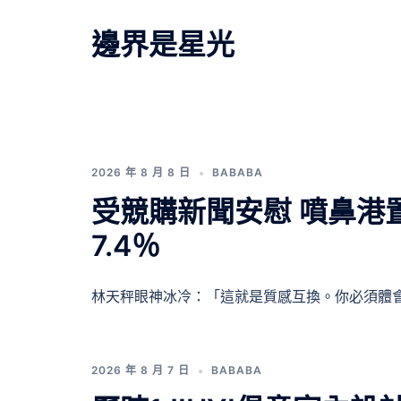
跳
至
邊界是星光
主
要
內
容
2026 年 8 月 8 日
BABABA
受競購新聞安慰 噴鼻港
7.4％
林天秤眼神冰冷：「這就是質感互換。你必須體會 
2026 年 8 月 7 日
BABABA