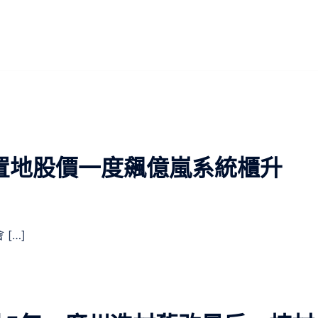
置地股價一度飆億嵐系統櫃升
[…]