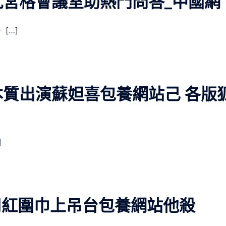
宮格會議室助熱門問答_中國網
[…]
質出演蘇妲喜包養網站己 各版
]
用紅圍巾上吊台包養網站他殺