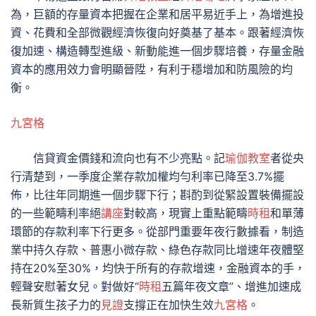
為，巨額的存量資本把握在企業和居平易近手上，為增進投
資、花費和全部微觀經濟恢復向好奠基了基本。跟著經濟恢
復加速、構造轉型進級、新動能進一個步驟培養，存量金融
資本的應用效力會明顯晉陞，有利于穩增加和防風險的均
衡。
九宮格
信貸資金價錢和流向也有不少亮點。記
瑜伽教室
者從央
行清楚到，一季度企業存款加權均勻利率已降至3.7%擺
佈，比往年同期進一個步驟下行；斟酌到從緊設置裝備擺設
的一些範疇利率絕
講座
對較高，現實上重點範疇
時租
和單薄
環節的存款利率下行更多。從部門重要年夜行數據看，制造
業中持久存款、普惠小微存款、綠色存款同比增速年夜體堅
持在20%至30%，均快于所有的存款增速，金融資本的手，
輕聲安慰著女兒。對做好“
時租
五篇年夜文章”、增進加速成
長新質生孩子力的
見證
支撐正在加快生效
九宮格
。