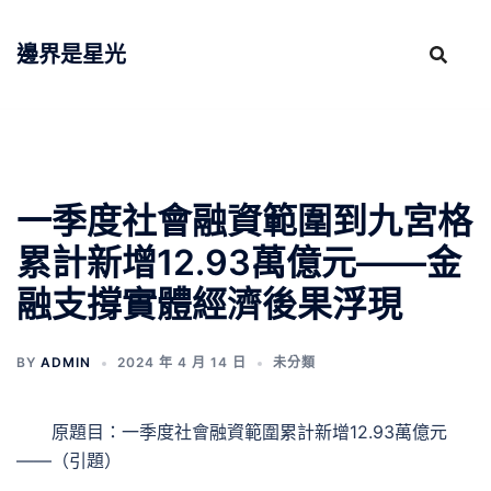
跳
至
邊界是星光
主
要
內
容
一季度社會融資範圍到九宮格
累計新增12.93萬億元——金
融支撐實體經濟後果浮現
BY
ADMIN
2024 年 4 月 14 日
未分類
原題目：一季度社會融資範圍累計新增12.93萬億元
——（引題）