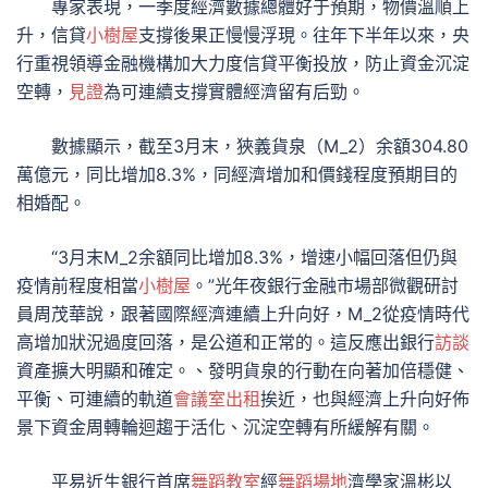
專家表現，一季度經濟數據總體好于預期，物價溫順上
升，信貸
小樹屋
支撐後果正慢慢浮現。往年下半年以來，央
行重視領導金融機構加大力度信貸平衡投放，防止資金沉淀
空轉，
見證
為可連續支撐實體經濟留有后勁。
數據顯示，截至3月末，狹義貨泉（M_2）余額304.80
萬億元，同比增加8.3%，同經濟增加和價錢程度預期目的
相婚配。
“3月末M_2余額同比增加8.3%，增速小幅回落但仍與
疫情前程度相當
小樹屋
。”光年夜銀行金融市場部微觀研討
員周茂華說，跟著國際經濟連續上升向好，M_2從疫情時代
高增加狀況過度回落，是公道和正常的。這反應出銀行
訪談
資產擴大明顯和確定。、發明貨泉的行動在向著加倍穩健、
平衡、可連續的軌道
會議室出租
挨近，也與經濟上升向好佈
景下資金周轉輪迴趨于活化、沉淀空轉有所緩解有關。
平易近生銀行首席
舞蹈教室
經
舞蹈場地
濟學家溫彬以