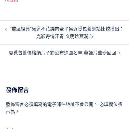
文
“重溫經典”頻道不花錢向全平易近覓包養網站比較播出：
章
光影寄情汗青 文明珍寶潤心
導
覽
戛覓包養價格納片子節公布進圍名單 華語片重磅回回
發佈留言
發佈留言必須填寫的電子郵件地址不會公開。
必填欄位標
示為
*