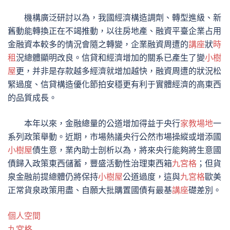
機構廣泛研討以為，我國經濟構造調劑、轉型進級、新
舊動能轉換正在不竭推動，以往房地產、融資平臺企業占用
金融資本較多的情況會隨之轉變，企業融資周遭的
講座
狀
時
租
況總體顯明改良。信貸和經濟增加的關系已產生了變
小樹
屋
更，并非是存款越多經濟就增加越快，融資周遭的狀況松
緊過度、信貸構造優化節拍安穩更有利于實體經濟的高東西
的品質成長。
本年以來，金融總量的公道增加得益于央行
家教場地
一
系列政策舉動。近期，市場熱議央行公然市場操縱或增添國
小樹屋
債生意，業內助士剖析以為，將來央行能夠將生意國
債歸入政策東西儲蓄，豐盛活動性治理東西箱
九宮格
；但貨
泉金融前提總體仍將保持
小樹屋
公道過度，這與
九宮格
歐美
正常貨泉政策用盡、自願大批購置國債有最基
講座
礎差別。
個人空間
九宮格