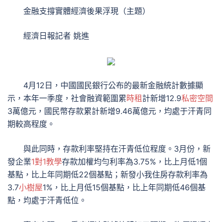
金融支撐實體經濟後果浮現（主題）
經濟日報記者 姚進
4月12日，中國國民銀行公布的最新金融統計數據顯
示，本年一季度，社會融資範圍累
時租
計新增12.9
私密空間
3萬億元，國民幣存款累計新增9.46萬億元，均處于汗青同
期較高程度。
與此同時，存款利率堅持在汗青低位程度。3月份，新
發企業
1對1教學
存款加權均勻利率為3.75%，比上月低1個
基點，比上年同期低22個基點；新發小我住房存款利率為
3.7
小樹屋
1%，比上月低15個基點，比上年同期低46個基
點，均處于汗青低位。