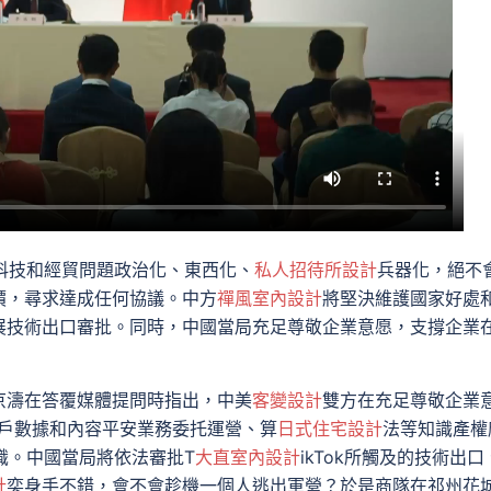
將科技和經貿問題政治化、東西化、
私人招待所設計
兵器化，絕不
價，尋求達成任何協議。中方
禪風室內設計
將堅決維護國家好處
展技術出口審批。同時，中國當局充足尊敬企業意愿，支撐企業
京濤在答覆媒體提問時指出，中美
客變設計
雙方在充足尊敬企業
an用戶數據和內容平安業務委托運營、算
日式住宅設計
法等知識產權
共識。中國當局將依法審批T
大直室內設計
ikTok所觸及的技術出口
計
奕身手不錯，會不會趁機一個人逃出軍營？於是商隊在祁州花