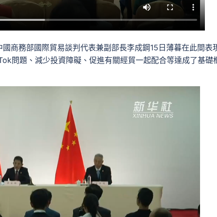
）中國商務部國際貿易談判代表兼副部長李成鋼15日薄暮在此間表
kTok問題、減少投資障礙、促進有關經貿一起配合等達成了基礎