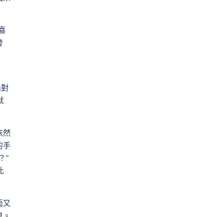
喜
發
過對
就
依然
的手
？”
此
面又
泉。