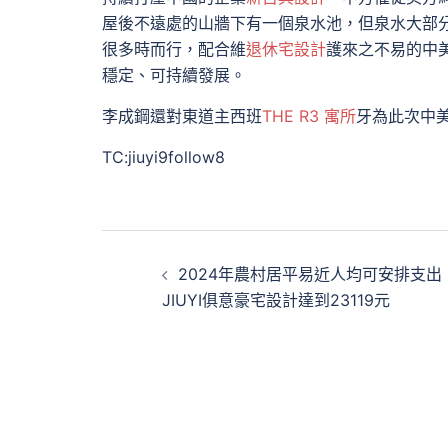
屋後不遠處的山牆下有一個泉水池，但泉水大部
很多時而行，配合維
退休宅設計
護來之不易的中
穩定、可持續發展。
李成鋼還對東道主西班
THE R3 寓所
牙為此次中
TC:jiuyi9follow8
文
2024年農村居平易近人均可安排支出
章
JIUYI俱意豪宅設計達到23119元
導
覽