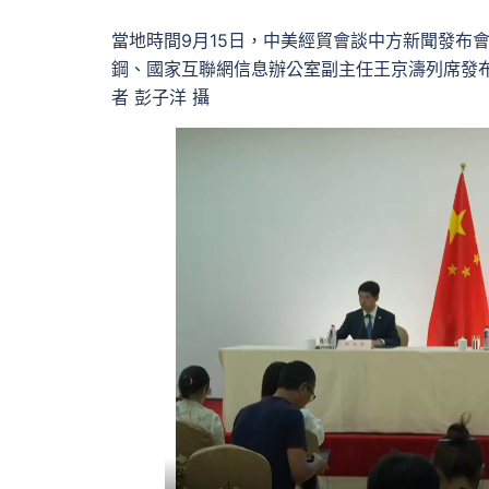
當地時間9月15日，中美經貿會談中方新聞發布
鋼、國家互聯網信息辦公室副主任王京濤列席發
者 彭子洋 攝