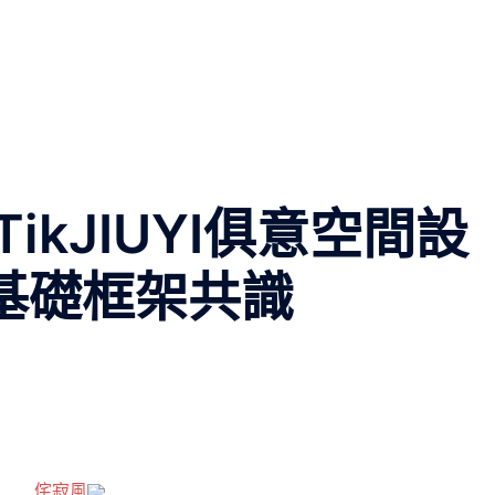
ikJIUYI俱意空間設
成基礎框架共識
侘寂風