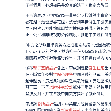
了半個月，心想如果裴毅真的逃了，肯定會聯繫
王京濤表現，中國當局一貫堅定支撐維護中資企
歡花姐，她也想娶花姐，沒想到事情發生了翻天
展。盼望美方能夠依照雙方達成的共識，為包含Tik
正、公平和非歧視的營商環境，推動中美經貿關
“中方之所以批準與美方達成相關共識，是因為我
TikTok問題的討論，雙方進一個步驟認識到
相關結果文件細節進行商量，并各自實行國內同
發布
親子空間設計
會上，李成鋼還指
養生住宅
出
在不斷擴年夜對
空間心理學
中國實體的制裁。美
越伸越長，這是典範的單邊霸凌行徑，有違國際
藍玉華一下子
樂齡住宅設計
抓住了重點，然後用慢
堅決反對，并在會談中向美方提出了嚴正關切。
李成鋼
會所設計
強調，中美雙方經貿會談的結果
持續打壓中國的企業
新古典設計
。中方催促美方