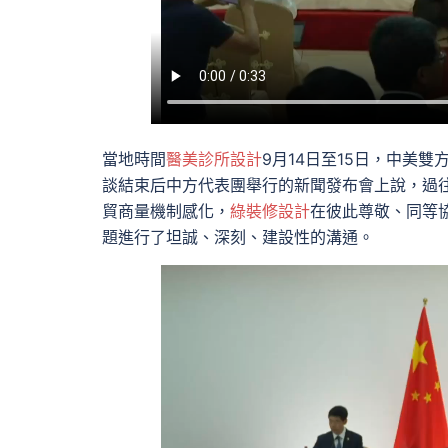
當地時間
醫美診所設計
9月14日至15日，中美雙
談結束后中方代表團舉行的新聞發布會上說，過
貿商量機制感化，
綠裝修設計
在彼此尊敬、同等
題進行了坦誠、深刻、建設性的溝通。