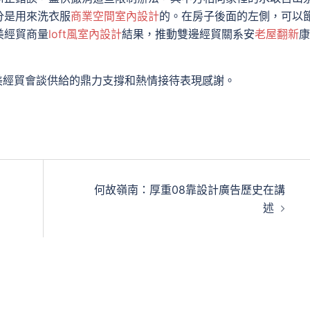
分是用來洗衣服
商業空間室內設計
的。在房子後面的左側，可以
美經貿商量
loft風室內設計
結果，推動雙邊經貿關系安
老屋翻新
康
美經貿會談供給的鼎力支撐和熱情接待表現感謝。
何故嶺南：厚重08靠設計廣告歷史在講
述