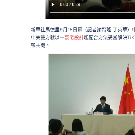
新華社馬德里9月15日電（記者謝希瑤 丁英華
中美雙方就以一
豪宅設計
起配合方法妥當解決Ti
架共識。