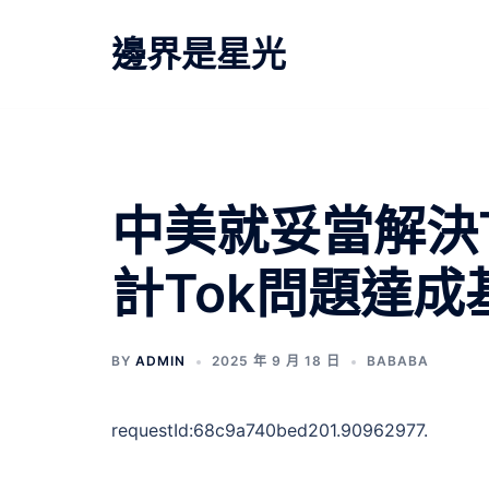
跳
至
邊界是星光
主
要
內
容
中美就妥當解決T
計Tok問題達
BY
ADMIN
2025 年 9 月 18 日
BABABA
requestId:68c9a740bed201.90962977.