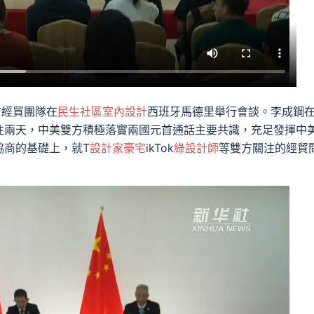
方經貿團隊在
民生社區室內設計
西班牙馬德里舉行會談。李成鋼
往兩天，中美雙方積極落實兩國元首通話主要共識，充足發揮中
協商的基礎上，就T
設計家豪宅
ikTok
綠設計師
等雙方關注的經貿