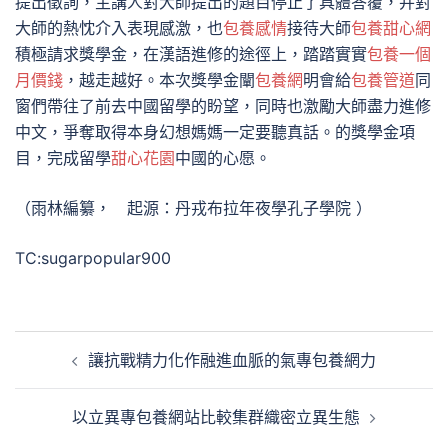
提出徵詢，主講人對大師提出的題目停止了具體答覆，并對
大師的熱忱介入表現感激，也
包養感情
接待大師
包養甜心網
積極請求獎學金，在漢語進修的途徑上，踏踏實實
包養一個
月價錢
，越走越好。本次獎學金闡
包養網
明會給
包養管道
同
窗們帶往了前去中國留學的盼望，同時也激勵大師盡力進修
中文，爭奪取得本身幻想媽媽一定要聽真話。的獎學金項
目，完成留學
甜心花園
中國的心愿。
（雨林編纂， 起源：丹戎布拉年夜學孔子學院 ）
TC:sugarpopular900
文
讓抗戰精力化作融進血脈的氣專包養網力
章
導
以立異專包養網站比較集群織密立異生態
覽