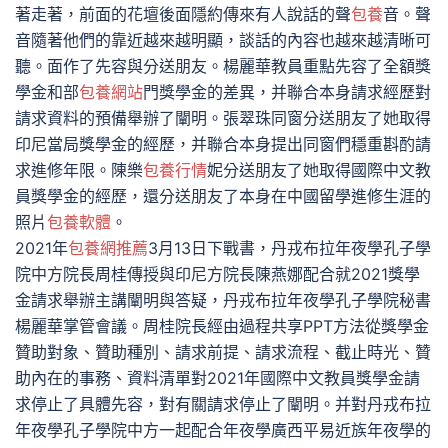
著走著，前面的花壇後面隱約傳來有人說話的聲
包養
音。聲
音隨著他們的靠近越來越明顯，談話的內容也越來越清晰可
聽。面作了先容與分送朋友。楊麗華教員重點先容了全額獎
學金和部
包養網站
門獎學金的差異，并聯合本身請求經歷對
請求資料的預備舉辦了闡明。張翠珠同窗分送朋友了她取得
印尼當局獎學金的經歷，并聯合本身提出同窗們穩重斟酌請
求進修年限。陳樂
包養行情
妮分送朋友了她取得國際中文教
員獎學金的經歷，還分送朋友了本身在中國留學進修生涯的
照片
包養軟體
。
2021年
包養網推薦
3月13日下戰書，丹戎布拉年夜學孔子學
院中方院長周桂傳授與印尼方院長陳燕娜配合就2021獎學
金請求舉辦主講闡明與答疑，丹戎布拉年夜學孔子學院秘書
楊麗華掌管會議。周桂院長經由過程共享PPT方法從獎學金
贊助對象、贊助種別、請求前提、請求流程、截止時光、贊
助內在的事務、資料清單對2021年國際中文教員獎學金請
求停止了具體先容，對有關請求停止了闡明。并對丹戎布拉
年夜學孔子學院中方一起配合年夜學廣西平易近族年夜學的