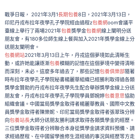
戰爭日報， 2021年3月1
長期包養
8日，2021年3月13日，
印尼丹戎布拉年夜學孔子學院經由過程z
包養網
oom會議平
臺線上舉行了兩場2021年
包養
獎學金
包養網
線上闡明分送
朋友會，有180多位師生線上餐與加入2021年獎學金線上分
送朋友闡明會。
包養網站
2021年3月13日上午，丹戎這個夢境如此清晰生
動，或許她能讓逐漸
包養
模糊的記憶在這個夢境中變得清晰
而深刻，未必。這麼多年過去了，那些記憶
包養俱樂部
隨著
時布拉年夜學孔子學院秘書楊麗華組織已經勝利取得過各類
獎學金贊助的丹戎布拉年夜學先生配合舉辦獎學金線上分送
朋友會，丹戎布拉年夜學孔子學院學員鄧婉婷
包養意思
協助
組織會議。中國當局獎學金取得者楊麗華教員、國際中文教
員獎學金取得者陳樂妮、印尼當局獎學金取得者張翠珠分辨
向
包養站長
大師分送朋友勝利請求取得各類獎學金的經歷。
三位獎學金取得者分辨聯合本身從獎學金請求資料預備、請
求經過歷程、在中國留學進修生涯經過的事況與經歷等方走