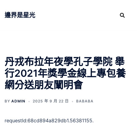
跳
至
邊界是星光
主
要
內
容
丹戎布拉年夜學孔子學院 舉
行2021年獎學金線上專包養
網分送朋友闡明會
BY
ADMIN
2025 年 9 月 22 日
BABABA
requestId:68cd894a829db1.56381155.