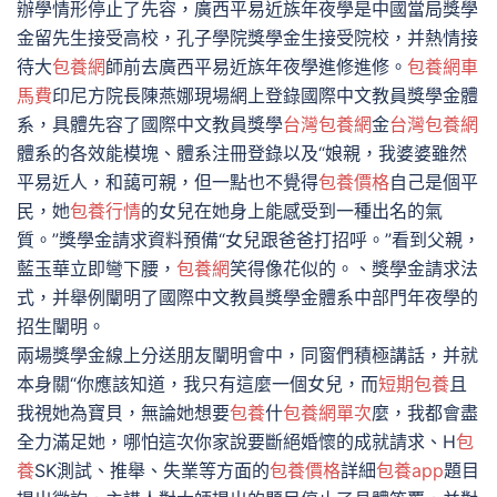
辦學情形停止了先容，廣西平易近族年夜學是中國當局獎學
金留先生接受高校，孔子學院獎學金生接受院校，并熱情接
待大
包養網
師前去廣西平易近族年夜學進修進修。
包養網車
馬費
印尼方院長陳燕娜現場網上登錄國際中文教員獎學金體
系，具體先容了國際中文教員獎學
台灣包養網
金
台灣包養網
體系的各效能模塊、體系注冊登錄以及“娘親，我婆婆雖然
平易近人，和藹可親，但一點也不覺得
包養價格
自己是個平
民，她
包養行情
的女兒在她身上能感受到一種出名的氣
質。”獎學金請求資料預備“女兒跟爸爸打招呼。”看到父親，
藍玉華立即彎下腰，
包養網
笑得像花似的。、獎學金請求法
式，并舉例闡明了國際中文教員獎學金體系中部門年夜學的
招生闡明。
兩場獎學金線上分送朋友闡明會中，同窗們積極講話，并就
本身關“你應該知道，我只有這麼一個女兒，而
短期包養
且
我視她為寶貝，無論她想要
包養
什
包養網單次
麼，我都會盡
全力滿足她，哪怕這次你家說要斷絕婚懷的成就請求、H
包
養
SK測試、推舉、失業等方面的
包養價格
詳細
包養app
題目