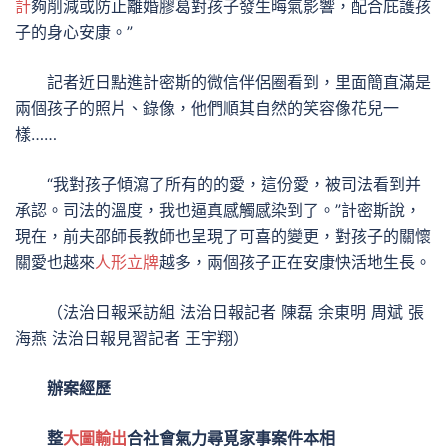
計
夠削減或防止離婚膠葛對孩子發生晦氣影響，配合庇護孩
子的身心安康。”
記者近日點進計密斯的微信伴侶圈看到，里面簡直滿是
兩個孩子的照片、錄像，他們順其自然的笑容像花兒一
樣……
“我對孩子傾瀉了所有的的愛，這份愛，被司法看到并
承認。司法的溫度，我也逼真感觸感染到了。”計密斯說，
現在，前夫邵師長教師也呈現了可喜的變更，對孩子的關懷
關愛也越來
人形立牌
越多，兩個孩子正在安康快活地生長。
（
法治日報采訪組
法治日報記者 陳磊 余東明 周斌 張
海燕 法治日報見習記者 王宇翔）
辦案經歷
整
大圖輸出
合社會氣力尋覓家事案件本相