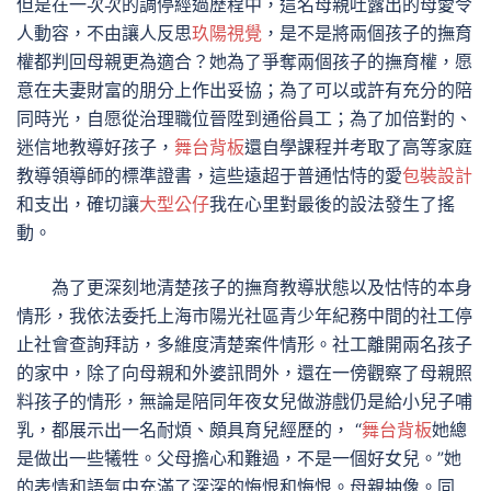
但是在一次次的調停經過歷程中，這名母親吐露出的母愛令
人動容，不由讓人反思
玖陽視覺
，是不是將兩個孩子的撫育
權都判回母親更為適合？她為了爭奪兩個孩子的撫育權，愿
意在夫妻財富的朋分上作出妥協；為了可以或許有充分的陪
同時光，自愿從治理職位晉陞到通俗員工；為了加倍對的、
迷信地教導好孩子，
舞台背板
還自學課程并考取了高等家庭
教導領導師的標準證書，這些遠超于普通怙恃的愛
包裝設計
和支出，確切讓
大型公仔
我在心里對最後的設法發生了搖
動。
為了更深刻地清楚孩子的撫育教導狀態以及怙恃的本身
情形，我依法委托上海市陽光社區青少年紀務中間的社工停
止社會查詢拜訪，多維度清楚案件情形。社工離開兩名孩子
的家中，除了向母親和外婆訊問外，還在一傍觀察了母親照
料孩子的情形，無論是陪同年夜女兒做游戲仍是給小兒子哺
乳，都展示出一名耐煩、頗具育兒經歷的， “
舞台背板
她總
是做出一些犧牲。父母擔心和難過，不是一個好女兒。”她
的表情和語氣中充滿了深深的悔恨和悔恨。母親抽像。同