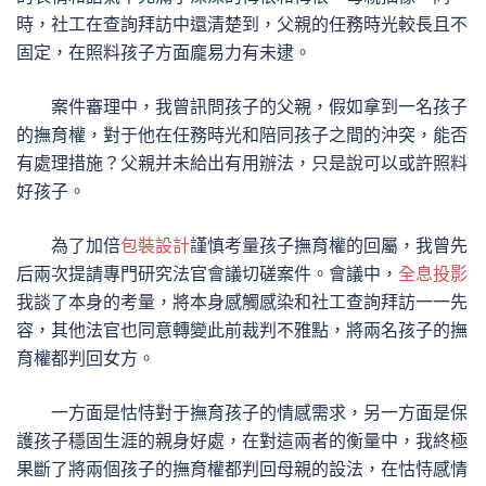
時，社工在查詢拜訪中還清楚到，父親的任務時光較長且不
固定，在照料孩子方面龐易力有未逮。
案件審理中，我曾訊問孩子的父親，假如拿到一名孩子
的撫育權，對于他在任務時光和陪同孩子之間的沖突，能否
有處理措施？父親并未給出有用辦法，只是說可以或許照料
好孩子。
為了加倍
包裝設計
謹慎考量孩子撫育權的回屬，我曾先
后兩次提請專門研究法官會議切磋案件。會議中，
全息投影
我談了本身的考量，將本身感觸感染和社工查詢拜訪一一先
容，其他法官也同意轉變此前裁判不雅點，將兩名孩子的撫
育權都判回女方。
一方面是怙恃對于撫育孩子的情感需求，另一方面是保
護孩子穩固生涯的親身好處，在對這兩者的衡量中，我終極
果斷了將兩個孩子的撫育權都判回母親的設法，在怙恃感情