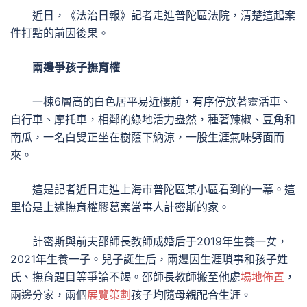
近日，《法治日報》記者走進普陀區法院，清楚這起案
件打點的前因後果。
兩邊爭孩子撫育權
一棟6層高的白色居平易近樓前，有序停放著靈活車、
自行車、摩托車，相鄰的綠地活力盎然，種著辣椒、豆角和
南瓜，一名白叟正坐在樹蔭下納涼，一股生涯氣味劈面而
來。
這是記者近日走進上海市普陀區某小區看到的一幕。這
里恰是上述撫育權膠葛案當事人計密斯的家。
計密斯與前夫邵師長教師成婚后于2019年生養一女，
2021年生養一子。兒子誕生后，兩邊因生涯瑣事和孩子姓
氏、撫育題目等爭論不竭。邵師長教師搬至他處
場地佈置
，
兩邊分家，兩個
展覽策劃
孩子均隨母親配合生涯。