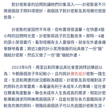
對計密斯家的訪問則讓她們印象深入——計密斯家不只
將兩個孩子照料得很好，兩個孩子對計密斯及其母親也很是
依靠。
計密斯的家固然不年夜，但布置得很溫馨。在快要4個
小時的訪問時光里，計密斯與孩子的互動良多。那時，4歲
的邵小某很靈巧，看到母親有主人要接待，就坐在外婆身邊
寧靜地看書；將近2歲的計小某用做飯的玩具做了一份“飯”
端給計密斯，然后又做了一份“飯”端給外婆。
2023年6月，周潔云和同事出具社會查詢拜訪陳述以
為：今朝兩個孩子年紀較小，且均與計
廣告設計
密斯一路生
涯，生涯和周遭的狀況都較為穩固，計密斯及其母親對孩子
的照料也非常盡責，本著最有利于未成年人的準繩，從社會
任務者角度動身，聯合未成年人生長成長的需求，假如計密
斯果斷請求同時撫育兩個孩子，且能包管在各方面賜與孩子
較為完美的照料，現階段兩個孩子可以先追隨計密斯生涯。