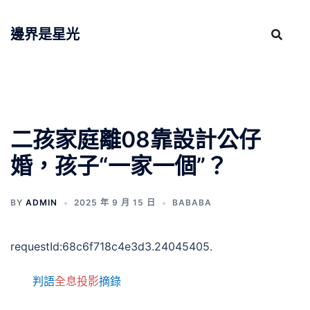
跳
至
邊界是星光
主
要
內
容
二孩家庭離08靠設計公仔
婚，孩子“一家一個”？
BY
ADMIN
2025 年 9 月 15 日
BABABA
requestId:68c6f718c4e3d3.24045405.
判語
全息投影
摘錄