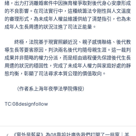
緒，出力打消離婚案件中因撫育權爭取對後代身心安康形成
的不良影響。在司法實行中，這種統籌法令剛性與人文溫度
的審理形式，為未成年人權益維護供給了清楚指引，也為未
成年人生長周遭的狀況注進了司法正能量。
終極，法院基于現實照顧近況、親子感情聯絡、後代教
導生長等要害原因，判決兩名後代均隨母親生涯。這一裁判
成果并非簡略的權力分派，而是經由過程優先保證後代生長
周遭的狀況的穩固性，完成了未成年人權力與家庭好處的靜
態均衡，彰顯了司法尋求本質公理的價值取向。
（作者系上海年夜學法學院傳授）
TC:08designfollow
文
《窗外是藍星》為08靠設計廣告我們打開了一扇窗｜羊