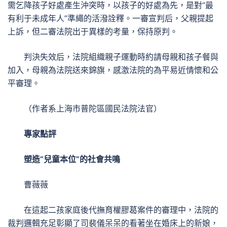
需乞降孩子好處產生沖突時，以孩子的好處為先，是對“最
有利于未成年人”準繩的活潑詮釋。一審宣判后，父親提起
上訴，但二審法院出于異樣的考量，保持原判。
判決失效后，法院組織親子運動時約請母親和孩子餐與
加入，母親為法院送來錦旗，感激法院的為平易近情懷和公
平審理。
（作者系上海市普陀區國民法院法官）
專家點評
塑造“兒童本位”的社會共鳴
曹薇薇
在這起二孩家庭後代撫育權膠葛案件的審理中，法院的
裁判邏輯充足彰顯了司裴儀呆呆的看著坐在婚床上的新娘，