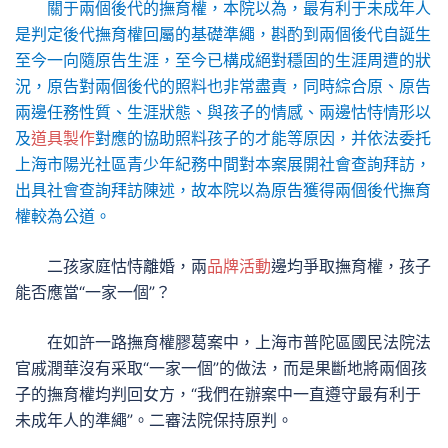
關于兩個後代的撫育權，本院以為，最有利于未成年人
是判定後代撫育權回屬的基礎準繩，斟酌到兩個後代自誕生
至今一向隨原告生涯，至今已構成絕對穩固的生涯周遭的狀
況，原告對兩個後代的照料也非常盡責，同時綜合原、原告
兩邊任務性質、生涯狀態、與孩子的情感、兩邊怙恃情形以
及
道具製作
對應的協助照料孩子的才能等原因，并依法委托
上海市陽光社區青少年紀務中間對本案展開社會查詢拜訪，
出具社會查詢拜訪陳述，故本院以為原告獲得兩個後代撫育
權較為公道。
二孩家庭怙恃離婚，兩
品牌活動
邊均爭取撫育權，孩子
能否應當“一家一個”？
在如許一路撫育權膠葛案中，上海市普陀區國民法院法
官戚潤華沒有采取“一家一個”的做法，而是果斷地將兩個孩
子的撫育權均判回女方，“我們在辦案中一直遵守最有利于
未成年人的準繩”。二審法院保持原判。