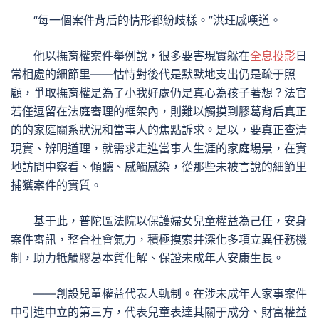
“每一個案件背后的情形都紛歧樣。”洪玨感嘆道。
他以撫育權案件舉例說，很多要害現實躲在
全息投影
日
常相處的細節里——怙恃對後代是默默地支出仍是疏于照
顧，爭取撫育權是為了小我好處仍是真心為孩子著想？法官
若僅逗留在法庭審理的框架內，則難以觸摸到膠葛背后真正
的的家庭關系狀況和當事人的焦點訴求。是以，要真正查清
現實、辨明道理，就需求走進當事人生涯的家庭場景，在實
地訪問中察看、傾聽、感觸感染，從那些未被言說的細節里
捕獲案件的實質。
基于此，普陀區法院以保護婦女兒童權益為己任，安身
案件審訊，整合社會氣力，積極摸索并深化多項立異任務機
制，助力牴觸膠葛本質化解、保證未成年人安康生長。
——創設兒童權益代表人軌制。在涉未成年人家事案件
中引進中立的第三方，代表兒童表達其關于成分、財富權益