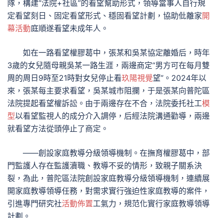
隊，構建“法院+社區”的看望幫助形式，領導當事人自行規
定看望刻日、固定看望形式、穩固看望計劃，協助仳離家
開
幕活動
庭順遂看望未成年人。
如在一路看望權膠葛中，張某和吳某協定離婚后，時年
3歲的女兒隨母親吳某一路生涯，兩邊商定“男方可在每月雙
周的周日9時至21時對女兒停止看
玖陽視覺
望”。2024年以
來，張某每主要求看望，吳某城市阻攔，于是張某向普陀區
法院提起看望權訴訟。由于兩邊存在不合，法院委托社工
模
型
以看望監視人的成分介入調停，后經法院溝通勸導，兩邊
就看望方法從頭停止了商定。
——創設家庭教導分級領導機制。在撫育權膠葛中，部
門監護人存在監護瀆職、教導不妥的情形，致親子關系決
裂，為此，普陀區法院創設家庭教導分級領導機制，連續展
開家庭教導領導任務，對需求實行強迫性家庭教導的案件，
引進專門研究社
活動佈置
工氣力，規范化實行家庭教導領導
計劃。