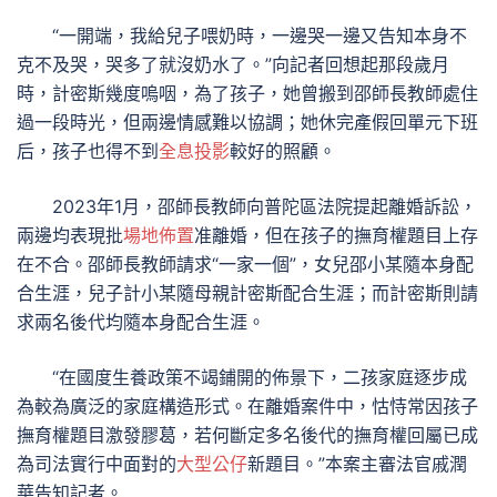
“一開端，我給兒子喂奶時，一邊哭一邊又告知本身不
克不及哭，哭多了就沒奶水了。”向記者回想起那段歲月
時，計密斯幾度嗚咽，為了孩子，她曾搬到邵師長教師處住
過一段時光，但兩邊情感難以協調；她休完產假回單元下班
后，孩子也得不到
全息投影
較好的照顧。
2023年1月，邵師長教師向普陀區法院提起離婚訴訟，
兩邊均表現批
場地佈置
准離婚，但在孩子的撫育權題目上存
在不合。邵師長教師請求“一家一個”，女兒邵小某隨本身配
合生涯，兒子計小某隨母親計密斯配合生涯；而計密斯則請
求兩名後代均隨本身配合生涯。
“在國度生養政策不竭鋪開的佈景下，二孩家庭逐步成
為較為廣泛的家庭構造形式。在離婚案件中，怙恃常因孩子
撫育權題目激發膠葛，若何斷定多名後代的撫育權回屬已成
為司法實行中面對的
大型公仔
新題目。”本案主審法官戚潤
華告知記者。