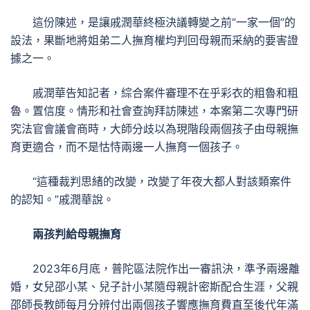
這份陳述，是讓戚潤華終極決議轉變之前“一家一個”的
設法，果斷地將姐弟二人撫育權均判回母親而采納的要害證
據之一。
戚潤華告知記者，綜合案件審理不在乎彩衣的粗魯和粗
魯。置信度。情形和社會查詢拜訪陳述，本案第二次專門研
究法官會議會商時，大師分歧以為現階段兩個孩子由母親撫
育更適合，而不是怙恃兩邊一人撫育一個孩子。
“這種裁判思緒的改變，改變了年夜大都人對該類案件
的認知。”戚潤華說。
兩孩判給母親撫育
2023年6月底，普陀區法院作出一審訊決，準予兩邊離
婚，女兒邵小某、兒子計小某隨母親計密斯配合生涯，父親
邵師長教師每月分辨付出兩個孩子響應撫育費直至後代年滿