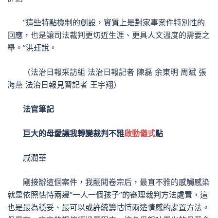
“這些特點機制的創設，實質上是對家事案件特別性的
回應，也是讓司法裁判更切近生涯、更具人文溫度的需要之
舉。”洪玨說。
（
法治日報采訪組
法治日報記者 陳磊 余東明 周斌 張
海燕 法治日報見習記者 王宇翔）
法官筆記
巨大的母愛讓我轉變裁判不雅
啟動儀式
點
戚潤華
剛接辦這個案件，我翻閱卷宗后，最直不雅的感觸感染
就是依照怙恃兩邊“一人一個孩子”的審理裁判方法處置，這
也是最為穩妥、最可以或許統籌怙恃兩邊情感的處置方法。