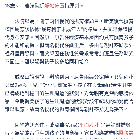
18歲。二審法院保
場地佈置
持原判。
法院以為，關于兩個後代的撫育權題目，斷定後代撫育
權回屬應該依據“最有利于未成年人”的準繩，并充足保證後
代身心安康。固然原、原告在經濟基本層面均具有撫育孩子
的才能和前提，但兩名後代在誕生后，多由母親計密斯及外
祖母盡責照料，而父親因任務性質需求常常加班且任務時光
不固定，難以賜與孩子較多陪同和培育。
戚潤華說明說，斟酌到原、原告兩邊分家時，女兒邵小
某僅2歲多，兒子計小某剛誕生，孩子在與母親配合生涯中
已構成絕對穩固的生涯周遭的狀況，對母親有更深的感情依
靠，今朝轉變孩子的生涯周遭的狀況對該年紀段的幼兒而言
難以順應，故兩名後代的撫育權回母親計密斯更為妥善。
回想這起案件，戚潤華提示說
平面設計
：“無論離婚與
否，無論能否爭奪到孩子的撫育權，家長都應該盡能
攤位設