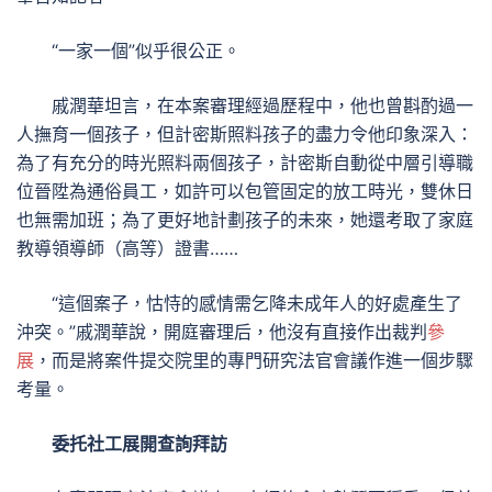
“一家一個”似乎很公正。
戚潤華坦言，在本案審理經過歷程中，他也曾斟酌過一
人撫育一個孩子，但計密斯照料孩子的盡力令他印象深入：
為了有充分的時光照料兩個孩子，計密斯自動從中層引導職
位晉陞為通俗員工，如許可以包管固定的放工時光，雙休日
也無需加班；為了更好地計劃孩子的未來，她還考取了家庭
教導領導師（高等）證書……
“這個案子，怙恃的感情需乞降未成年人的好處產生了
沖突。”戚潤華說，開庭審理后，他沒有直接作出裁判
參
展
，而是將案件提交院里的專門研究法官會議作進一個步驟
考量。
委托社工展開查詢拜訪