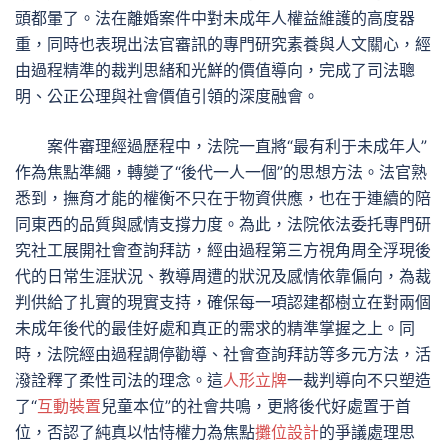
頭都暈了。法在離婚案件中對未成年人權益維護的高度器
重，同時也表現出法官審訊的專門研究素養與人文關心，經
由過程精準的裁判思緒和光鮮的價值導向，完成了司法聰
明、公正公理與社會價值引領的深度融會。
案件審理經過歷程中，法院一直將“最有利于未成年人”
作為焦點準繩，轉變了“後代一人一個”的思想方法。法官熟
悉到，撫育才能的權衡不只在于物資供應，也在于連續的陪
同東西的品質與感情支撐力度。為此，法院依法委托專門研
究社工展開社會查詢拜訪，經由過程第三方視角周全浮現後
代的日常生涯狀況、教導周遭的狀況及感情依靠偏向，為裁
判供給了扎實的現實支持，確保每一項認建都樹立在對兩個
未成年後代的最佳好處和真正的需求的精準掌握之上。同
時，法院經由過程調停勸導、社會查詢拜訪等多元方法，活
潑詮釋了柔性司法的理念。這
人形立牌
一裁判導向不只塑造
了“
互動裝置
兒童本位”的社會共鳴，更將後代好處置于首
位，否認了純真以怙恃權力為焦點
攤位設計
的爭議處理思