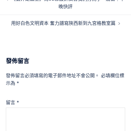
章
晚快評
導
覽
用好白色文明資本 奮力譜寫陜西新到九宮格教室篇
發佈留言
發佈留言必須填寫的電子郵件地址不會公開。
必填欄位標
示為
*
留言
*