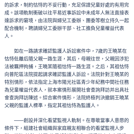
的訴求，制約怙恃的不妥行動，充足保證兒童好處的有用完
成。該項軌制衝破以往平易近事訴訟中未成年人無法直接表
達訴求的窘境，由法院與婦兒工委辦、團委等樹立持久一起
配合機制，聘請婦兒工委辦干部、社工擔負兒童權益代表
人。
如在一路請求確認監護人訴訟案件中，7歲的王曉某在
怙恃仳離后隨父親一路生涯，其后，母親往世，父親因涉犯
法被羈押拘捕，王曉某隨祖怙恃一路生涯。之后，其祖怙恃
向普陀區法院提起請求確認監護人訴訟。法院針對王曉某的
特別情形，依法指定上海市陽光社區青少年紀務中間社任務
為兒童權益代表人，就本案情形展開社會查詢拜訪并出具社
會查詢拜訪陳述。綜合案件情形，法院終極判決撤銷王曉某
父親的監護人標準，指定其祖怙恃為監護人。
——創設并深化看望監視人軌制。在尊敬當事人意愿的
條件下，組建社會組織與家庭親友相聯合的看望監視人步