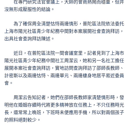
在專門研究法官會議上，大師的會商熱鬧而穩重，但并
沒無形成壓服性的結論。
為了確保周全清楚怙恃兩邊情形，普陀區法院依法委托
上海市陽光社區青少年紀務中間對本案展開社會查詢拜訪，
出具社會查詢拜訪陳述。
近日，在普陀區法院一間會議室里，記者見到了上海市
陽光社區青少年紀務中間社工周潔云，她和另一名社工擔任
展開本案社會查詢拜訪，實地訪問查詢拜訪了邵師長教師、
計密斯以及兩邊怙恃、兩邊單元、兩邊棲身地居平易近委員
會。
周潔云告知記者，她們在邵師長教師家清楚情形時，發
明他在婚姻存續時代將更多精神放在任務上，不只任務時光
長，還常常上晚班，下班時未便應用手機，所以對兩個孩子
的照料絕對較少。