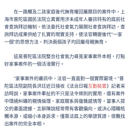
在一路觸及二孩家庭後代撫育權回屬題目的案件中，上
海市普陀區國民法院立異實用涉未成年人審訊特有的庭前社
會查詢拜訪機制，依法委托社會氣力展開社會查詢拜訪，查
詢拜訪成果供給了扎實的現實支持，使法官轉變後代“一家
一個”的思想方法，判決兩個孩子均回屬母親撫育。
這是普陀區法院整合社會氣力尋覓家事案件本相，打點
好家事案件的一個活潑實行。
“家事案件的審訊中，法官一直面對一個實際窘境。”普
陀區法院副院長洪玨近日接收《法治日報
互動裝置
》記者采
訪時說，家事案件牽扯的不只是法令條則的實用，還有案件
中環繞糾纏的親情倫理、家庭關系與復雜感情等，當事人提
交的書面證據、言辭陳說經常帶有客觀偏向，或決心隱瞞牴
觸本源，或縮小本身訴求，僅靠法庭上的舉證質證，很難找
出案件的完全本相。