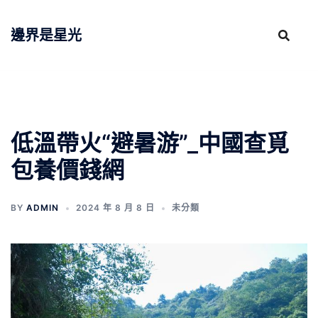
跳
至
邊界是星光
主
要
內
容
低溫帶火“避暑游”_中國查覓
包養價錢網
BY
ADMIN
2024 年 8 月 8 日
未分類