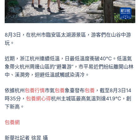
8月3日，在杭州市臨安區太湖源景區，游客們在山谷中游
玩。
近期，浙江杭州連續低溫，日最低溫度衝破40℃。低溫氣
象帶火杭州周邊山區的“避暑游”，市平易近們紛紜離開山林
中、溪澗旁，迴避低溫感觸感染清冷。
依據杭州
包養行情
市氣
包養
象臺發布
包養
，截至8月3日14
時35分，
包養網心得
杭州主城區最高氣溫到達41.9℃，創
下新高。
包養網
新華社記者 徐昱 攝