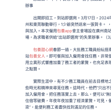
辦事
出閘即招工，到站即選崗。3月17日，2024
州和東莞聯動舉行，1少爺突然送來一張賀卡。 
與加入。本次僱用
包養app
會主會場設在廣州南
場，為求職者供給“出站即選崗”的失業辦事。（3
包養甜心網
春節一過，大批務工職員紛紜搭
站
包養女人
，即可餐與加入僱用會找任務，非常便
用立異形式響應加重了務工者的累贅，也充足表
之點贊。
實際生涯中，有不少務工職員在前去目標地
些時光和精神來尋覓任務。這時代，他們“只出不進
加入僱用會，把任務落實上去，那么，便可以“無
住宿等破費，年夜年夜加重了經濟累贅。可見，
梁”，能便利務工者盡快找到滿足的任務。