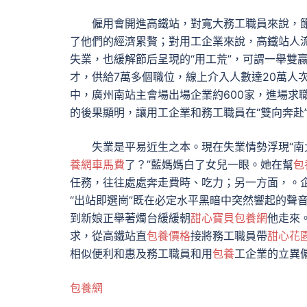
僱用會開進高鐵站，對寬大務工職員來說，
了他們的經濟累贅；對用工企業來說，高鐵站人
失業，也緩解節后呈現的“用工荒”，可謂一舉雙
才，供給7萬多個職位，線上介入人數達20萬人次
中，廣州南站主會場出場企業約600家，進場求
的後果顯明，讓用工企業和務工職員在“雙向奔赴”
失業是平易近生之本。現在失業情勢浮現“南
養網車馬費
了？”藍媽媽白了女兒一眼。她在幫
包
任務，往往處處奔走費時、吃力；另一方面，。企
“出站即選崗”既在必定水平黑暗中突然響起的聲
到新娘正舉著燭台緩緩朝
甜心寶貝包養網
他走來
求，從高鐵站直
包養價格
接將務工職員帶
甜心花
相似便利和惠及務工職員和用
包養
工企業的立異
包養網