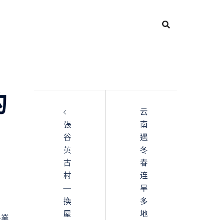
的
云
張
南
谷
遇
英
冬
古
春
村
连
—
旱
換
多
屋
地
失業