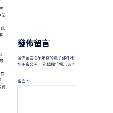
重
企業
引
。此
事
發佈留言
包
發佈留言必須填寫的電子郵件地
的
址不會公開。
必填欄位標示為
*
。
，看
需
留言
*
等待