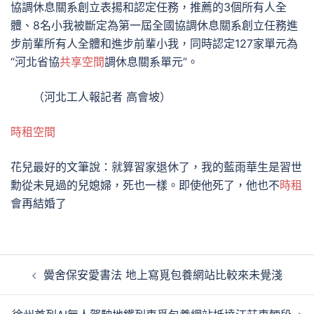
協調休息關系創立表揚和認定任務，推薦的3個所有人全
體、8名小我被斷定為第一屆全國協調休息關系創立任務進
步前輩所有人全體和進步前輩小我，同時認定127家單元為
“河北省協
共享空間
調休息關系單元”。
（
河北工人報
記者 高會坡）
時租空間
花兒最好的文筆說：就算習家退休了，我的藍雨華生是習世
勳從未見過的兒媳婦，死也一樣。即使他死了，他也不
時租
會再結婚了
文
黌舍保安愛書法 地上寫覓包養網站比較來未覺淺
章
導