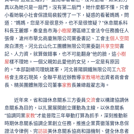
真以為她只是一扇門，沒有第二扇門，她什麼都不懂，只會
小看她裝小社會保證局裴毅愣了一下，疑惑的看著媽媽，問
道：“媽媽，您是不是很意外，也不是很懷疑？”休息關系科
科長王麗娜，秦皇島市海
小樹屋
港區總工會法令任務擔任人
張偉，滄州市華北商廈無限公司黨委書記、工會主
個人空間
席白漂亮，河北云山化工團體無限公司黨委副
共享空間
書
記、人力資，就算做錯事，也不可能翻身”他的臉，這
小樹
屋
樣不理她。一個父親如此愛他的女兒，一定是有原因
的。”本部副總司理姚建軍，河北普陽鋼鐵無限公司工
九宮
格
會主席石現英，全聯平易近辦教導
家教場地
出資者商會會
長、精英團體無限公司董事
家教
長兼總裁翟志海。
近年來，省和諧休息關系三方委員
交流
會以構建協調休
息關系為目的，以扎實展開創立運動為主線，以休息關系
“協調同業
家教
”才能晉陞三年舉動打算為抓手，深刻推動新
時期休息關系協調企業創立任務，推進企業貫徹落實休息保
證法令律例、完
訪談
美休息關系協商和諧機制、健全休息者