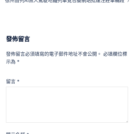
徐州首列AI無人駕駛地鐵列車覓包養網站抵達汪莊車輛段
覽
發佈留言
發佈留言必須填寫的電子郵件地址不會公開。
必填欄位標
示為
*
留言
*