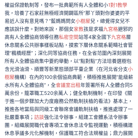
權益保證軌制等，發布一批典範所有人全體和小
1對1教學
我，培養了石家莊無極經濟開闢區所“那丫頭對你婆婆的平
易近人沒有意見嗎？”藍媽媽問女
小樹屋
兒，總覺得女兒不
應該說什麼。對她來說，那個女
家教
孩是求福
九宮格
避邪的
高有人全體協商領導任務
私密空間
站等4家全國下
九宮格
層
休息關系公共辦事樣板站點，摸索下層休息關系範疇社會管
理“楓橋經歷”；深化同等協商任務，在全省范圍內深刻展開
所有人全體協商集中要約舉動，以“點對點”方法培養選樹包
含光滑油滑、順豐等新業態頭部平臺企業（在河北省分支
小
樹屋
機構）在內的100余個協商典範，積極推進展開“能級薪
水所有人全體協商”，全
會議室出租
年簽署所有人全體合同5
萬余份，籠罩職工520余萬人；健全軌制機制，在印發《關
于進一個步驟加大力度廠務公然軌制扶植的看法》基本上，
推進各地當局與同級工會聯席會議軌制扶植，推進處理了一
批嚴重事項；
訪談
強化法令辦事，組建工會體系法令辦事
團，組織展開職代會專項工會休息法令監視運動，積極構建
休息爭議多元化解機制，保護職工符合法規權益；鼎力展開