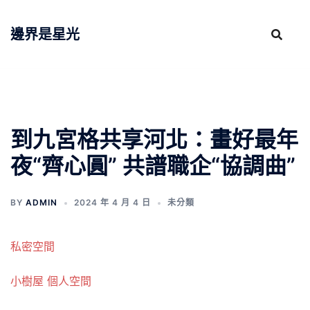
跳
至
邊界是星光
主
要
內
容
到九宮格共享河北：畫好最年
夜“齊心圓” 共譜職企“協調曲”
BY
ADMIN
2024 年 4 月 4 日
未分類
私密空間
小樹屋
個人空間