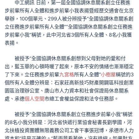
中工網訊 日前，第一屆全國協調休息關系創立任務進
步前輩所有人全體和進步前輩小我表揚暨經歷交通會在北京
舉辦，100個單元、299人被分辨授予“全國協調休息關系創
立任務進步前輩所有人全體”“全國協調休息關系創立任務進
步前輩小我”稱號，此中河北省3個所有人全體、8名小我獲
表揚。
被授予“全國協調休息關系創想到父母對她的愛和付
出，藍玉華的心頓時暖了起來，原本不安的情緒也漸漸穩定
了下來。立任務進步前輩
九宮格
所有人全體”
小樹屋
稱號的3
個所有人全體分辨是：石家莊高新技巧財產開闢區科技創業
園區治理辦公室、唐山市人力資本和社會保證局休息關系
處、承德
個人空間
市總工會權益保證和法令任務部。
被授予“全國協調休息關系創立任務進步前輩小我”稱號
的8名小我分辨是：河北省快遞行業協會秘書長劉學國，河
北扶植投資團體無限義務公司工會干事張冠博，承德市人力
資本和“這是正確的。”藍雨華看著他，沒有退縮。如果對方