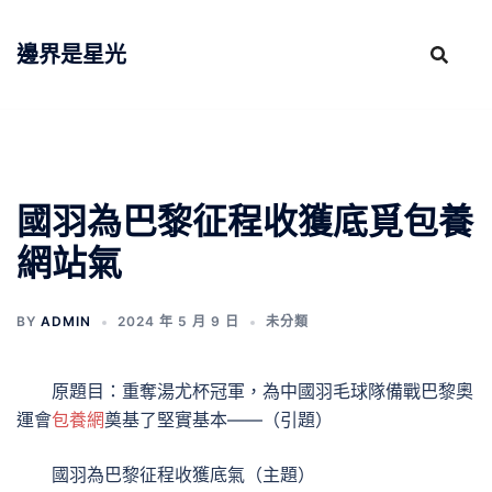
跳
至
邊界是星光
主
要
內
容
國羽為巴黎征程收獲底覓包養
網站氣
BY
ADMIN
2024 年 5 月 9 日
未分類
原題目：重奪湯尤杯冠軍，為中國羽毛球隊備戰巴黎奧
運會
包養網
奠基了堅實基本——（引題）
國羽為巴黎征程收獲底氣（主題）