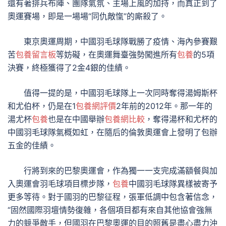
還有著排兵布陣、團隊氣氛、主場上風的加持，而真正到了
奧運賽場，即是一場場“同仇敵愾”的廝殺了。
東京奧運周期，中國羽毛球隊戰勝了疫情、海內參賽艱
苦
包養留言板
等妨礙，在奧運舞臺強勢闖進所有
包養
的5項
決賽，終極獲得了2金4銀的佳績。
值得一提的是，中國羽毛球隊上一次同時奪得湯姆斯杯
和尤伯杯，仍是在1
包養網評價
2年前的2012年。那一年的
湯尤杯
包養
也是在中國舉辦
包養網比較
，奪得湯杯和尤杯的
中國羽毛球隊氣概如虹，在隨后的倫敦奧運會上發明了包辦
五金的佳績。
行將到來的巴黎奧運會，作為獨一一支完成滿額餐與加
入奧運會羽毛球項目標步隊，
包養
中國羽毛球隊異樣被寄予
更多等待。對于國羽的巴黎征程，張軍低調中包含著信念，
“固然國際羽壇情勢復雜，各個項目都有來自其他協會強無
力的競爭敵手，但國羽在巴黎奧運的目的照舊是盡心盡力沖