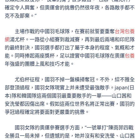
確定令人興奮，但奧運會的挑釁仍然很年夜，各路敵手都不
克不及鄙棄。”
主場作戰的中國羽毛球隊，在賽前就誓要重奪
台灣包養
網
湯尤杯。一路從小組賽到裁減賽，再到最后兩場和印尼隊
的最終對決，國羽選手都打出了屬于本身的程度、氣概和才
能。同時捧起兩座獎杯，足以證實中國羽毛球隊在奧運
包養
年強盛的團體上風和技巧才能。
尤伯杯征程，國羽不掉一盤橫掃奪冠。不外，綜不雅全
部登頂過程，國羽女隊現實上并未遭受最強敵手。japan(日
本)隊和韓國隊這兩個國羽最重要敵手的一單——山口茜和
安洗瑩都因傷出席。假如這兩位世界名將正常出賽，國羽的
爭冠過程確定將要面對更嚴重的挑釁。
國羽女隊的奧運參賽選手方面，“一號單打”陳雨菲四戰
全勝且一局未掉，但遺憾的是，她并沒有和安洗瑩、山口茜