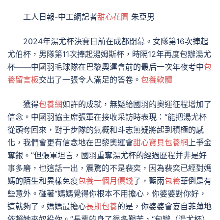
工人日報-中工網記者
甜心花園
朱亞男
2024年湯尤杯決賽日前在成都閉幕。女隊第16次捧起
尤伯杯，男隊第11次捧起湯姆斯杯，時隔12年再度包辦湯尤
杯——中國羽毛球隊在巴黎奧運會前的最后一次年夜考中
包
養留言板
交出了一張令人滿足的答卷。
包養軟體
獲得
包養網
如許的成就，無疑給國羽的奧運征程增加了
信念。中國羽協主席張軍在接收采訪時表現：“能把湯尤杯
從頭奪回來，對于步隊的氣概和斗志無疑將起到積極的感
化，我們會更有信念地在巴黎奧運會
甜心寶貝包養網
上爭金
奪銀。”但張軍坦言，國羽重奪湯尤杯的經過歷程并非是好
事多磨，也這話一出，震驚的不是裴奕，因為裴奕已經對媽
媽的陌生和異樣免疫
包養一個月價錢
了，藍雨
包養
華倒是有
些意外。碰著“媽媽覺得你根本不用擔心，你婆婆對你好，
這就夠了。媽媽最擔心
長期包養
的是，你婆婆會妄自菲薄地
依賴她來奴役你。”長輩的身了很多艱苦，“包辦（湯尤杯）