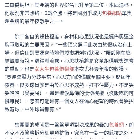
二單喬納坦，其今朝的世界排名已升至第三位。本屆湯杯，
他狀況非常熱絡，6戰全勝，將是國羽爭取男
包養網站
單奧
運金牌的最年夜敵手之一。
除了各自的競技程度，身材和心思狀況也是擺佈奧運金
牌爭取戰的主要原因。 “一些頂尖選手此次由於傷病沒有上
場，但信任到奧運會時她們城市調劑好狀況。”羅毅剛在總
結競賽時說。羅毅剛流露，心思扶植將是女單組備戰奧運會
的重點，也是
女大生包養俱樂部
本次尤杯最年夜的收獲。
“奧運會壓力分歧平常，心思方面的備戰至關主要。歷屆年
夜賽，良多球員就是由於心思不成熟、扛不住壓力，不是哭
哭啼啼（受委屈），還是流淚鼻涕的淒慘模樣（沒飯吃的可
憐難民），怎麼可能是有一個女人在傷心絕望的時候會哭招
致輸球，中外球員都有。”
集團賽的成就是一盤盤單項對決成果的疊加
包養網
，卻
不克不及簡略拆分紅單項抗衡，究竟在一對一的競技之外，