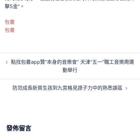
擊5金”。
包養
包養
文
點找包養app贊“本身的音樂會” 天津“五一”職工音樂周運
章
動舉行
導
覽
防范成長新質生孩到九宮格見證子力中的熟悉誤區
發佈留言