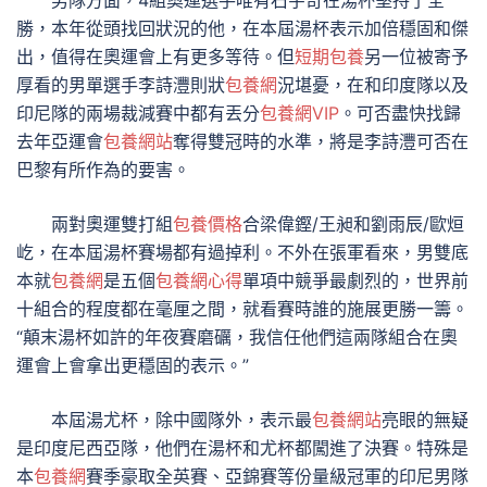
男隊方面，4組奧運選手唯有石宇奇在湯杯堅持了全
勝，本年從頭找回狀況的他，在本屆湯杯表示加倍穩固和傑
出，值得在奧運會上有更多等待。但
短期包養
另一位被寄予
厚看的男單選手李詩灃則狀
包養網
況堪憂，在和印度隊以及
印尼隊的兩場裁減賽中都有丟分
包養網VIP
。可否盡快找歸
去年亞運會
包養網站
奪得雙冠時的水準，將是李詩灃可否在
巴黎有所作為的要害。
兩對奧運雙打組
包養價格
合梁偉鏗/王昶和劉雨辰/歐烜
屹，在本屆湯杯賽場都有過掉利。不外在張軍看來，男雙底
本就
包養網
是五個
包養網心得
單項中競爭最劇烈的，世界前
十組合的程度都在毫厘之間，就看賽時誰的施展更勝一籌。
“顛末湯杯如許的年夜賽磨礪，我信任他們這兩隊組合在奧
運會上會拿出更穩固的表示。”
本屆湯尤杯，除中國隊外，表示最
包養網站
亮眼的無疑
是印度尼西亞隊，他們在湯杯和尤杯都闖進了決賽。特殊是
本
包養網
賽季豪取全英賽、亞錦賽等份量級冠軍的印尼男隊