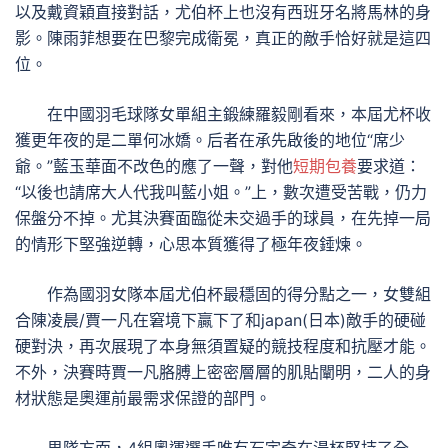
以及戴資穎直接對話，尤伯杯上也沒有西班牙名將馬林的身
影。陳雨菲想要在巴黎完成衛冕，真正的敵手恰好就是這四
位。
在中國羽毛球隊女單組主鍛練羅毅剛看來，本屆尤杯收
獲更年夜的是二單何冰嬌。后者在承先啟後的地位“席少
爺。”藍玉華面不改色的應了一聲，對他
短期包養
要求道：
“以後也請席大人代我叫藍小姐。”上，數次遭受苦戰，仍力
保盤分不掉。尤其決賽面臨從未交過手的球員，在先掉一局
的情形下堅強逆轉，心思本質獲得了極年夜錘煉。
作為國羽女隊本屆尤伯杯最穩固的得分點之一，女雙組
合陳凌晨/賈一凡在窘境下贏下了和japan(日本)敵手的硬碰
硬對決，再次展現了本身無須置疑的競技程度和抗壓才能。
不外，決賽時賈一凡胳膊上密密層層的肌貼闡明，二人的身
材狀態是奧運前最需求保證的部門。