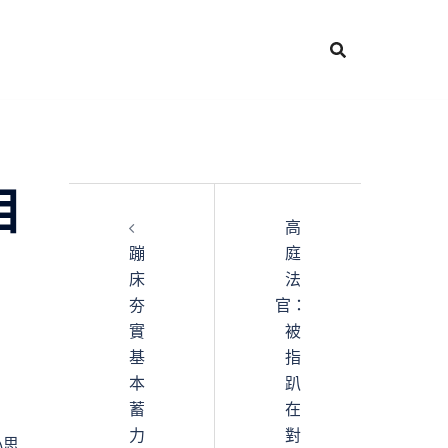
目
高
蹦
庭
床
法
夯
官：
實
被
基
指
本
趴
蓄
在
力
對
心思