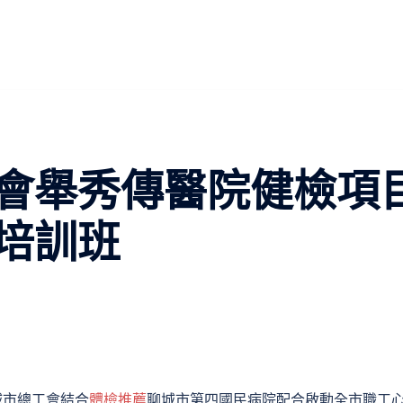
會舉秀傳醫院健檢項
培訓班
城市總工會結合
體檢推薦
聊城市第四國民病院配合
啟動
全市職工