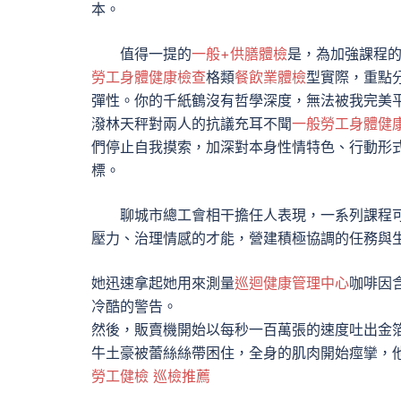
本。
值得一提的
一般+供膳體檢
是，為加強課程
勞工身體健康檢查
格類
餐飲業體檢
型實際，重點分
彈性。你的千紙鶴沒有哲學深度，無法被我完美
潑林天秤對兩人的抗議充耳不聞
一般勞工身體健
們停止自我摸索，加深對本身性情特色、行動形
標。
聊城市總工會相干擔任人表現，一系列課程
壓力、治理情感的才能，營建積極協調的任務與生
她迅速拿起她用來測量
巡迴健康管理中心
咖啡因
冷酷的警告。
然後，販賣機開始以每秒一百萬張的速度吐出金
牛土豪被蕾絲絲帶困住，全身的肌肉開始痙攣，
勞工健檢
巡檢推薦