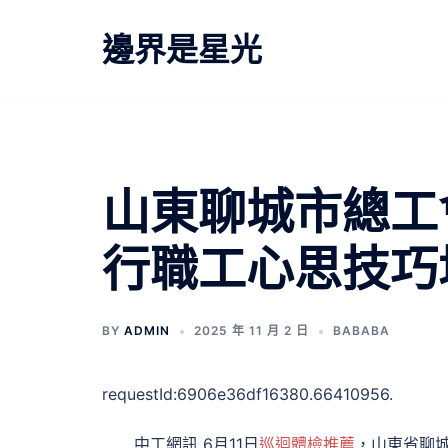
跳
至
邊界是星光
主
要
內
容
文
山東聊城市總工
章
行職工心思技巧
導
覽
BY
ADMIN
2025 年 11 月 2 日
BABABA
requestId:6906e36df16380.66410956.
中工網訊 6月11日
巡迴體檢推薦
，山東省聊