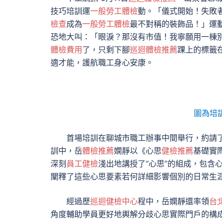
技巧培訓
運
一般勞工體檢
動
。「儀式開始！失敗
檢查
成為
一般勞工體檢
最不對稱的裝飾品！」
運
恐地大叫：「眼淚？那沒有市值！我寧願用一棟
體檢費用
了，只剩下腳
巡迴體檢推薦
踝上的標籤在
適才能，護航職工身心安康。
圖為培
首場培訓在聊城市職工辦事中間舉行，約請
訓中，
岳
體檢推薦
嫻靜
以《心思
健檢推薦
基礎實
深刻
員工健檢
淺出地講授了“心思”的組成，包含
闡釋了這些心思要素若何詳細影響個別的日常生
經過歷
巡迴健檢中心
程中，
岳嫻靜
還率領
台
角度輔助學員更好地輿解分歧心思實際門戶的構