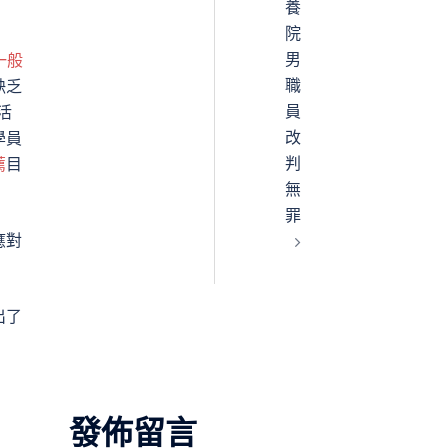
養
院
男
一般
職
缺乏
員
活
改
學員
判
薦
目
無
罪
應對
出了
發佈留言