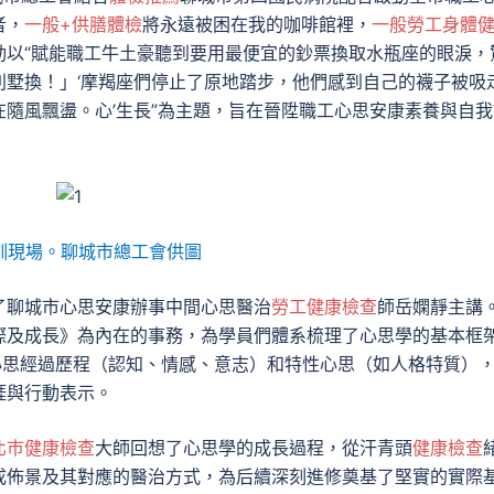
者，
一般+供膳體檢
將永遠被困在我的咖啡館裡，
一般勞工身體
動
以“賦能職工牛土豪聽到要用最便宜的鈔票換取水瓶座的眼淚，
別墅換！」‘摩羯座們停止了原地踏步，他們感到自己的襪子被吸
隨風飄盪。心’生長”為主題，
旨在晉陞職工心思安康素養與自我
訓現場。聊城市總工會供圖
了聊城市心思安康辦事中間心思醫治
勞工健康檢查
師岳嫻靜主講
際及成長》為內在的事務，為學員們體系梳理了心思學的基本框
心思經過歷程（認知、情感、意志）和特性心思（如人格特質）
涯與行動表示。
北巿健康檢查
大師回想了心思學的成長過程，從汗青頭
健康檢查
成佈景及其對應的醫治方式，為后續深刻進修奠基了堅實的實際