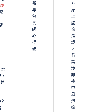
衝
方
健康
專
身
驚
包
上
走
養
能
調
網
夠
心
是
得
證
破
人
看
錯
涉
。
培
非
架，
禮
，并
中
風
婦
緒的
療
基