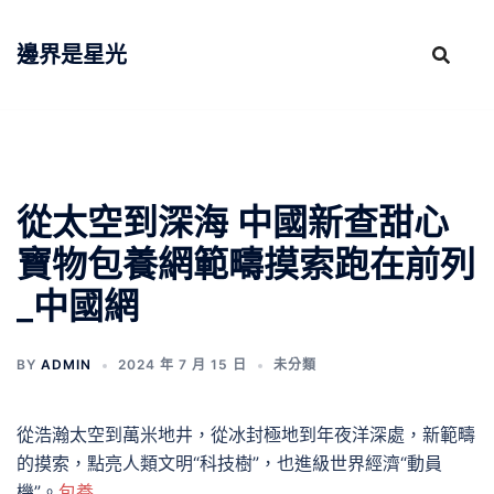
跳
至
邊界是星光
主
要
內
容
從太空到深海 中國新查甜心
寶物包養網範疇摸索跑在前列
_中國網
BY
ADMIN
2024 年 7 月 15 日
未分類
從浩瀚太空到萬米地井，從冰封極地到年夜洋深處，新範疇
的摸索，點亮人類文明“科技樹”，也進級世界經濟“動員
機”。
包養