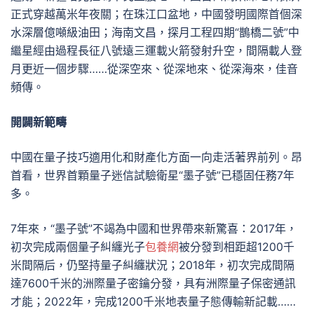
正式穿越萬米年夜關；在珠江口盆地，中國發明國際首個深
水深層億噸級油田；海南文昌，探月工程四期“鵲橋二號”中
繼星經由過程長征八號遠三運載火箭發射升空，間隔載人登
月更近一個步驟……從深空來、從深地來、從深海來，佳音
頻傳。
開闢新範疇
中國在量子技巧適用化和財產化方面一向走活著界前列。昂
首看，世界首顆量子迷信試驗衛星“墨子號”已穩固任務7年
多。
7年來，“墨子號”不竭為中國和世界帶來新驚喜：2017年，
初次完成兩個量子糾纏光子
包養網
被分發到相距超1200千
米間隔后，仍堅持量子糾纏狀況；2018年，初次完成間隔
達7600千米的洲際量子密鑰分發，具有洲際量子保密通訊
才能；2022年，完成1200千米地表量子態傳輸新記載……