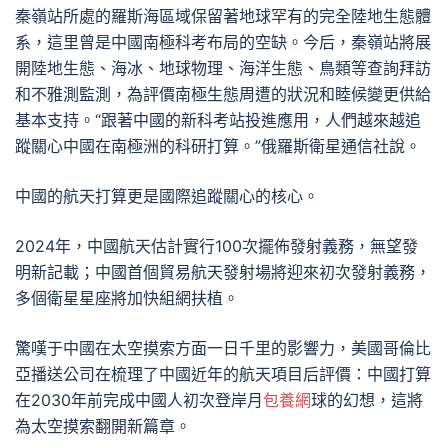
秦嶺站所處的羅斯海區域保留著地球罕有的完全陸地生態體
系，這里曾是中國南極科考布局的空缺。今后，秦嶺站將展
開陸地生態、海冰、地球物理、海洋生態、鳥類等查詢拜訪
和不雅測監測，為評價南極生態周遭的狀況和睦候變更供給
基本支持。“跟著中國的新科考站投進應用，人們越來越追
蹤關心中國在南極洲的科研打算。”俄羅斯衛星通信社說。
中國的航天打算更是國際追蹤關心的核心。
2024年，中國航天估計實行100次擺佈發射義務，無望發
明新記載；中國首個貿易航天發射場將迎來初次發射義務，
多個衛星星座將加快組網扶植。
驚嘆于中國在太空摸索方面一日千里的影響力，美國哥倫比
亞播送公司在梳理了中國近年的航天項目后評價：中國打算
在2030年前完成中國人初次登岸月
包養網
球的幻想，這將
為太空摸索翻開新篇章。