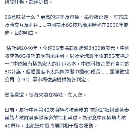
研發任務，蹄疾步穩。
6G意味著什么？更高的速率及容量、毫秒級延遲、可完成
及時交互及利用……中國提出6G技巧商用時光在2030年擺
佈，目的明白。
“估計到2040年，全球6G市場範圍跨越3400億美元，中國
將成為6G技巧的晚期采用者，以及全球最年夜的6G市場之
一”“中國擁有極為宏大的用戶基本，中國科技企業有自力的
6G計謀，個體國度不太能夠障礙中國6G成長”……國際數據
公司（IDC）等市場徵詢機構如許判定。
登高看遠，新將來還在極地、在太空。
日前，履行中國第40次南極考核義務的“雪龍2”號搭載著秦
嶺站考核隊員穿越赤道前往北半球。為留念中國極地考核
40周年，出航途中還將展開相干留念運動。