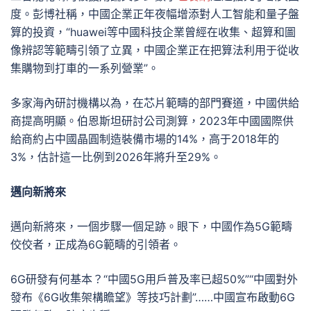
度。彭博社稱，中國企業正年夜幅增添對人工智能和量子盤
算的投資，“huawei等中國科技企業曾經在收集、超算和圖
像辨認等範疇引領了立異，中國企業正在把算法利用于從收
集購物到打車的一系列營業”。
多家海內研討機構以為，在芯片範疇的部門賽道，中國供給
商提高明顯。伯恩斯坦研討公司測算，2023年中國國際供
給商約占中國晶圓制造裝備市場的14%，高于2018年的
3%，估計這一比例到2026年將升至29%。
邁向新將來
邁向新將來，一個步驟一個足跡。眼下，中國作為5G範疇
佼佼者，正成為6G範疇的引領者。
6G研發有何基本？“中國5G用戶普及率已超50%”“中國對外
發布《6G收集架構瞻望》等技巧計劃”……中國宣布啟動6G