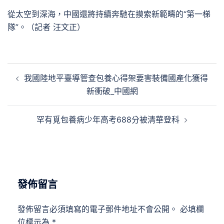
從太空到深海，中國還將持續奔馳在摸索新範疇的“第一梯
隊”。（記者 汪文正）
文
我國陸地平臺導管查包養心得架要害裝備國產化獲得
章
新衝破_中國網
導
覽
罕有覓包養病少年高考688分被清華登科
發佈留言
發佈留言必須填寫的電子郵件地址不會公開。
必填欄
位標示為
*