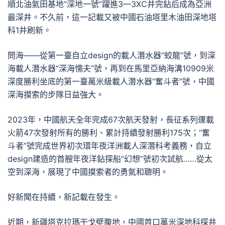
順北油氣田基地“深地一號”躍進3—3XC井完鉆后成為亞洲
最深井。不久前，這一記載又被中國石油塔里木油田深地塔
科1井刷新。
問海——從第一臺自立design的載人潛水器“蛟龍”號，到深
海載人潛水器“深海懦夫”號，再到在馬里亞納海溝10909米
深度勝利坐底的第一臺萬米級載人潛水器“奮斗者”號，中國
深海摸索的步隊日益強大。
2023年，中國航天全年完成67次航天發射，長征系列運載
火箭47次發射所有的勝利、累計持續發射勝利175次；“奮
斗者”號完成世界初次環年夜洋洲載人深潛科考義務，自立
design建造的首艘年夜洋鉆探船“幻想”號初次試航……從太
空到深海，展現了中國摸索者的勇氣和聰明。
好新聞在持續，新記載在發生。
近期，新疆塔克拉瑪干戈壁腹地，中國首口萬米深地科探井