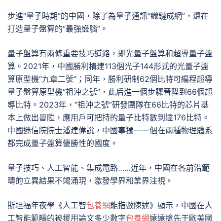
步進“量子時期”的中國，除了為量子通訊“織鏈成網”，還在
打造量子盤算的“最強盛腦”。
量子盤算有兩條重要技巧道路，即光量子盤算和超導量子盤
算。2021年，中國勝利構建113個光子144形式的光量子盤
算原型機“九章二號”；同年，勝利研制62個比特可編程超導
量子盤算原型機“祖沖之號”，此后進一個步驟晉陞到66個超
導比特。2023年，“祖沖之號”研發團隊在66比特的芯片基
本上做出晉陞，應用戶可把持的量子比特數到達176比特。
中國迷信院院士潘建偉說，中國事獨一一個在兩種物理體系
都完成量子盤算優勝性的國度。
量子技巧、人工智能、集成電路……近年，中國在各前沿範
疇的立異結果不竭涌現，激發學界和業界注視。
斯坦福年夜學《人工智
包養網
能指數陳述》顯示，中國在人
工智能範疇的被援用論文多少數字
包養網
遠遠搶先于歐美國