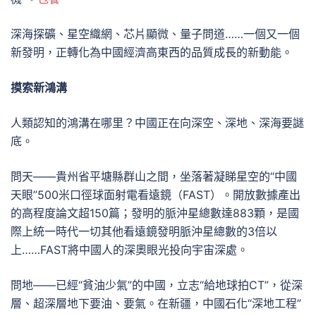
深海探礦、星空織網、芯片顯微、量子問道……一個又一個
新發明，正轉化為中國經濟高東西的品質成長的新動能。
摸索新鴻溝
人類認知的鴻溝在哪里？中國正在向深空、深地、深海要謎
底。
問天——貴州省平塘縣群山之間，坐落著凝睇星空的“中國
天眼”500米口徑球面射電看遠鏡（FAST）。開放數據產出
的高程度論文超150篇；發明的脈沖星總數達883顆，是國
際上統一時代一切其他看遠鏡發明脈沖星總數的3倍以
上……FAST將中國人的深奧眼光投向宇宙深處。
問地——已經“貧油少氣”的中國，立志“給地球拍CT”，從深
層、超深層地下要油、要氣。在新疆，中國石化“深地工程”