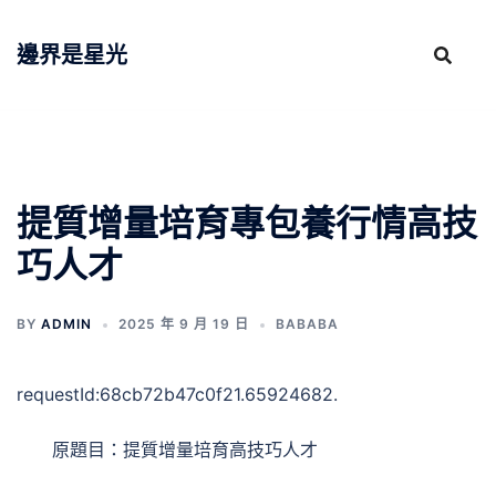
跳
至
邊界是星光
主
要
內
容
提質增量培育專包養行情高技
巧人才
BY
ADMIN
2025 年 9 月 19 日
BABABA
requestId:68cb72b47c0f21.65924682.
原題目：提質增量培育高技巧人才