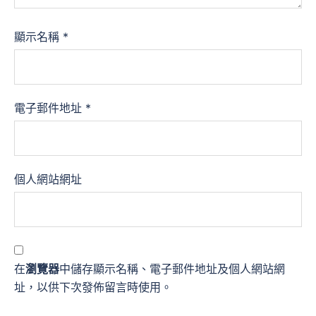
顯示名稱
*
電子郵件地址
*
個人網站網址
在
瀏覽器
中儲存顯示名稱、電子郵件地址及個人網站網
址，以供下次發佈留言時使用。