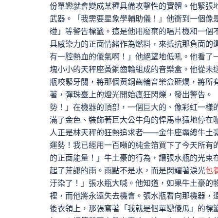
份單戀就會變成某種具備攻擊性的實體。他緊張
武器。「我需要星象學輔助儀！」他衝到一個像
碰」等警告標籤。這是他用廢棄的唱片機和一個
具感染力的正面情緒作為燃料，來抵抗那負面的
有一腔熱血的傻氣啊！」他絕望地低吼。他看了
塊小小的天秤座黃銅齒輪組成的音樂盒。他從未
瓶咬緊牙關，將那個黃銅齒輪音樂盒砸爛，將所
著，彈珠臺上的燈光開始瘋狂閃爍，發出警告。
勢！」在機器的頂部，一個巨大的、像彩虹一樣
滿了金色、裝飾著巨大公牛角的悍馬車猛地停在
人正是林天秤的狂熱追求者——金牛座霸總牛土
運勢！我已經用一百噸的純金箔買下了今天所有
的正面能量！」牛土豪的行為，讓張水瓶的光束
起了荒謬的雨。雨點不是水，而是閃耀著淚光
包
汙染了！」張水瓶大喊。他知道，如果牛土豪的
裡，而他將永遠失去機會。張水瓶看向那機器，
後衣領上，那張寫著「我就是個單戀傻瓜」的標