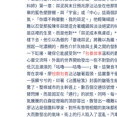
料師》第一章：蒜泥與末日預兆廖沾沾坐在他那
棄的藍色塑膠棚，與「宇宙」或「中心」這兩個
氣。「你還不夠靈動，我的蒜泥。」他輕聲細語
難以忍受那股陳年蒜頭混合著鐵鏽與淡淡絕望的
是店裡的生意，而是他對**「蒜泥成本焦慮症」
樣下去，他引以為傲的「靈魂蒜泥」將難以為繼
撈起一坨濃稠的、顏色介於灰綠與土黃之間的發
一下缸邊，確保它能感受到**「
包養故事
溫和的
心靈交流時，外面的世界開始發出一些不對勁的
低沉且潮濕的「咕嚕——咕嚕——」聲。這聲音
胃在哀嚎。廖
短期包養
沾沾皺著眉頭，這嚴重干
一張髒兮兮的，印著《沾醬秘笈》封面的皺衛生
驚了。整條城市的主幹道上，數百個交通信號燈
替閃爍，而是固定在「通行」的狀態，同時，每
氣騰騰的白霧從燈箱的頂部冒出，散發出一種難
廖沾沾是個醬料學家，對所有食物相關的氣味都
大而散發出的氣味。街上的行人陷入了混亂。汽