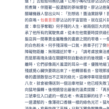
遠！」吉娃娃特務抗議。它用小嘴咬住廖沾沾的
煎煮聲，伴隨著一股濃郁的蔘味爆發。廖沾沾抱著
醋罐機器人發出尖叫：「別想逃！醬油黨餘孽！
的哀鳴。
包養意思
廖沾沾的宇宙冒險，就在這片
度：車位爭奪戰》何手殘的人生，被兩個巨大的
承了他所有的駕駛焦慮，從未在他需要時提供過
髮店與一間專賣金屬雕像的畫廊之間的窄巷。一
的白色粉末。何手殘深吸一口氣。將車子打了倒
障礙物距離：無限趨近於零。」「請考慮放棄治
而是那兩塊永遠在關鍵時刻自動收折的後視鏡。
離時，它們卻像兩片羞澀的耳朵一樣，優雅地縮
殘感覺心臟快要跳出來了。他轉頭看去，發現那
巷的盡頭散發出不正常的綠光。這棟停車塔是個
八次，就會被傳送到一個泊車地獄。他已經失敗
向猛地偏轉。後視鏡發出最後的溫柔提醒：「再
三號車位入口處的一根古老、佈滿苔蘚的柱子。
一道濃郁的、像薄荷口香糖一樣的綠色光芒。猛
消失後，窄巷恢復了平靜，只剩下獨角獸雕像一