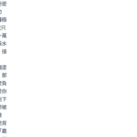
秘密
勿
種極
我只
一萬
張水
，接
輛塗
，那
麼負
是你
始下
戀被
情
他背
「霸