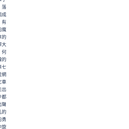
」落
組成
，有
的魔
拿的
罪大
」何
線的
車七
從網
它車
走出
步都
出聲
亂的
的勇
中旋