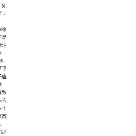
。如
車：
想象
不是
請注
格
水
「平
子座
修
導致
失去
八十
安放
大
他那