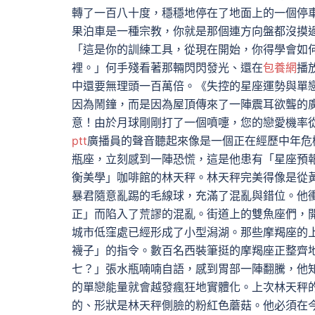
轉了一百八十度，穩穩地停在了地面上的一個停
果泊車是一種宗教，你就是那個連方向盤都沒摸
「這是你的訓練工具，從現在開始，你得學會如
裡。」何手殘看著那輛閃閃發光、還在
包養網
播
中還要無理頭一百萬倍。《失控的星座運勢與單
因為鬧鐘，而是因為屋頂傳來了一陣震耳欲聾的
意！由於月球剛剛打了一個噴嚏，您的戀愛機率
ptt
廣播員的聲音聽起來像是一個正在經歷中年危
瓶座，立刻感到一陣恐慌，這是他患有「星座預
衡美學」咖啡館的林天秤。林天秤完美得像是從
暴君隨意亂踢的毛線球，充滿了混亂與錯位。他
正」而陷入了荒謬的混亂。街道上的雙魚座們，
城市低窪處已經形成了小型潟湖。那些摩羯座的
襪子」的指令。數百名西裝筆挺的摩羯座正整齊
七？」張水瓶喃喃自語，感到胃部一陣翻騰，他
的單戀能量就會越發瘋狂地實體化。上次林天秤
的、形狀是林天秤側臉的粉紅色蘑菇。他必須在