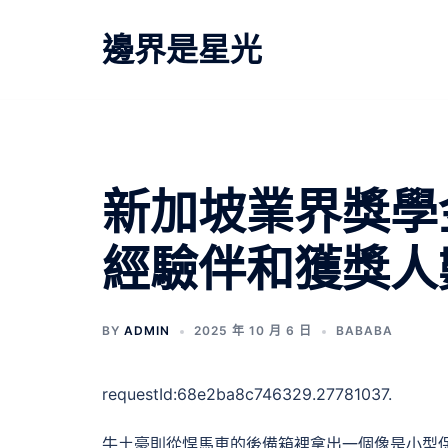
跳
至
邊界是星光
主
要
內
容
新加坡業界獎學
經驗伴和獲獎人
BY
ADMIN
2025 年 10 月 6 日
BABABA
requestId:68e2ba8c746329.27781037.
牛土豪則從悍馬車的後備箱裡拿出一個像是小型