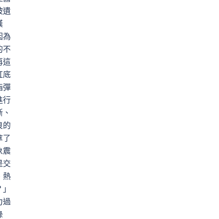
被遺
嘆
因為
的不
再這
缸底
指彈
進行
斷、
良的
拿了
象震
是交
、熱
？」
力過
綠