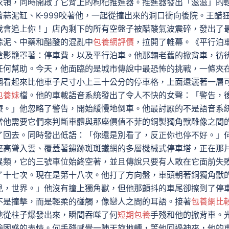
衣領，同時開啟了它背上的枸杞推進器。推進器發出「滋滋」的
蒜泥缸、K-999咬著他，一起從撞出來的洞口衝向後院。王醋
我會追上你！」店內剩下的所有空盤子被醋酸氣波震碎，發出了
蒜泥、中藥和醋酸的混亂中
包養網評價
，拉開了帷幕。《平行泊
陰影籠罩著：停車費，以及平行泊車。他那輛老舊的掀背車，彷
任何幫助。今天，他面臨的是城市傳說中最恐怖的挑戰，一條夾
個看起來比他車子尺寸小上三十公分的停車格，上面還灑著一層
包養妹
檔。他的車載語音系統發出了令人不快的女聲：「警告，
療。」他忽略了警告，開始緩慢地倒車。他最討厭的不是語音系
當他需要它們來判斷車體與那座價值不菲的銅製獨角獸雕像之間
了回去。同時發出低語：「你還是別看了，反正你也停不好。」
座高聳入雲、覆蓋著鏽跡斑斑鐵網的多層機械式停車塔，正在那
異類，它的三號車位始終空著，並且傳說只要有人敢在它面前失
了十七次。現在是第十八次。他打了方向盤，車頭朝著銅獨角獸
見，世界。」他沒有撞上獨角獸，但他那顫抖的車尾卻擦到了停
不是撞擊，而是輕柔的碰觸，像戀人之間的耳語。接著
包養網比
地從柱子爆發出來，瞬間吞噬了何
短期包養
手殘和他的掀背車。
臉困惑的表情。何手殘感覺一陣天旋地轉，等他回過神來，他的