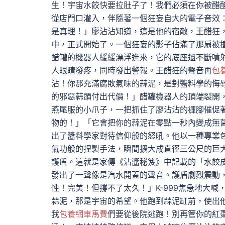
生！宇宙水餃快要拉肚子了！我們必須在你被醋
從店門口灌入，伴隨著一個狂妄自大的電子音效
是真理！」廖沾沾知道，這是他的宿敵，王醋狂
中，正式開始了。一個狂妄的影子佔滿了那扇被
醋罐的機器人緩緩漂浮進來，它的底座還不斷噴
人眼睛發疼，同時發出警報。王醋狂的聲音再
包
沾！你那充滿腐敗氣味的蒜泥，是對醬料學的侮
的邪惡蒜頭付出代價！」醋罐機器人的頂端裂開，
燕尾服的小爪子，一把抓住了廖沾沾的褲腳催促
物的！」「它會把你的蒜泥在零點一秒內變成無
出了醬料學家對待信仰般的怒吼。他以一種專業
氣功般的捏製手法，瞬間擴大成直徑三公尺的巨
護盾。這就是家傳《沾醬秘笈》中記載的「水餃
發出了一聲像是汽水開蓋的聲音。護盾劇烈震動
性！完美！但撐不了太久！」K-999焦急地大
蒜泥，那是宇宙的希望。他跑到蒜泥缸前，使出他
我
包養網車馬費
們要從後院逃跑！別再管你的紅