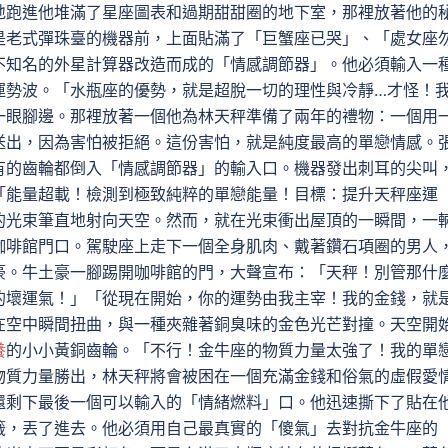
地跑進他堆滿了星座圖表和過期甜甜圈的地下室，那裡放著他的
是老式彈珠臺的機器前，上面貼滿了「巨蟹座已哭」、「處女座
不知名的外星計算器改造而成的「情感調節器」。他必須輸入一
運勢波。「水瓶座的優勢，就是超脫一切的理性與冷靜…才怪！
一眼腳邊。那裡放著一個他為林天秤準備了兩年的禮物：一個用
送出，因為害怕被拒絕。這份害怕，就是純度最高的單戀情感。
有的齒輪都倒入「情感調節器」的輸入口。機器發出刺耳的尖叫
「能量超載！檢測到極致純粹的單戀能量！目標：提升天秤座運
的光束筆直地射向天空。然而，就在光束衝出屋頂的一瞬間，一
咖啡館門口。駕駛座上走下一個全身肌肉、戴著鑽石項圈的男人
豪。牛土豪一腳踢開咖啡館的門，大聲宣布：「天秤！別管那什
的壞運氣！」「從現在開始，你的運勢由我主宰！我的金錢，就
在空中瞬間扭曲，與一種夾雜著銅臭味的金色光芒對撞。天空開
養
的小小黃銅齒輪。「不行！金牛座的物質力量太強了！我的單
物質力量勝出，林天秤將會被困在一個充滿金錢和俗氣的虛假愛
還剩下最後一個可以輸入的「情緒燃料」口。他迅速撕下了貼在
籤，丟了進去。他必須用自己最真實的「傻氣」去對抗金牛座的