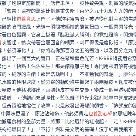
酸離子炮鎖定前離開！」話音未落，一股極致尖銳、刺鼻的酸氣
：「警告！這裡的醬油比例嚴重失衡！百分之九十九點九九的醋
，已經找
包養意思
上門了。他的宇宙冒險，被迫從他對蒜泥的焦
撞破的牆門邊緣，光線一瞬間被極端的酸氣扭曲。一個閃閃發光
射著白色醋霧。它身上掛著「醋狂派大勝利」的霓虹燈牌，閃爍
養
次響起，這次帶著金屬回音的嘲弄，刺耳得像是磨砂紙。「廖
辱！必須淨化！」「你將為你那百分之五的醬油，以及百分之九
露出了一個巨大的管口，正在聚積藍色光芒。K-999特務用它
著他。「快點！沾沾先生！那是醋酸離子炮！專門用來溶解有機
菌的、純淨的白醋！那是浩劫啊！」「不准動我的蒜泥！」廖沾
包水餃的極限速度，從旁邊的麵粉堆中抓起了兩團麵皮。麵皮被
大麵皮。他猛地擲出，兩張麵皮在空中交疊，變成一個半透明的
皮護盾」，薄韌而充滿彈性。藍色離子炮光束猛烈地擊中麵皮護
，但奇蹟般地擋住了攻擊，只是散發出濃郁的麵香。「這麵皮的
喊，中藥味更濃了。廖沾沾知道，他必須帶走
包養甜心網
他那缸陳
搬運食材的全部力量，將那口比他還胖的缸抱起。「走！K-99
棗枸杞燃料了！」「不行！燃料是文明的基礎！沒了紅棗我飛不