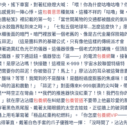
中央，搖下車窗，對著紅綠燈大喊：「喂！你為什麼咕嚕咕嚕？
沾感覺到一陣心悸。這
包養意思
種氣味，這種不祥的「咕嚕」聲
沾醬秘笈》裡記載的第一句：「當世間萬物的交通都被麵皮的氣
宙水餃臨界點到來之時。」「七點五個地球年…怎麼這麼快？」
冰櫃後面的暗門。暗門裡放著一個老舊的、像是古代金屬保險箱
五蒜泥」（這是醬料界的基礎公式，只有像他這樣的傳統派才會
爍著詭異紅色光芒的儀器。這儀器很像一個老式的對講機，但頂
起儀器，按下通話鈕。儀器發出「滋——」的電流
包養網
聲，接
！是廖沾沾嗎！快接聽！這裡是 K-999！宇宙水餃聯盟特級特
們需要你的蒜泥！你被徵召了！馬上！」廖沾沾的耳朵被這聲音
？酸味？等等！我聞到的不是酸味！是麵粉過度膨脹的焦慮味！
時的溫和震動！」「蒜泥？」對面傳來K-999崩潰的尖叫聲，
**時空正在彎曲！**我們的推進器快沒紅棗了！快！我們在你
！」就在廖沾沾還
包養網
在糾結要
包養管道
不要帶上他最珍愛的
穿著黑色燕尾服、戴著太陽眼鏡的太空吉娃娃，正從牆上的破洞
桶上用毛筆寫著「極品紅棗枸杞燃料」。「你怎麼
包養網VIP
——
腿站得筆直，戴著白色手套的爪子優雅地一揮：「沒時間了，沾沾