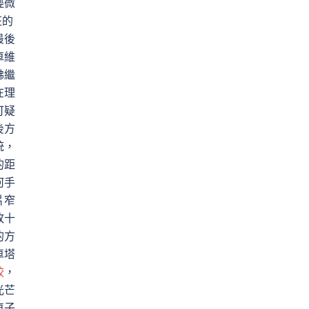
輕微
狂的
最後
車維
彿繼
在理
可疑
後方
統，
的距
何手
片窄
敗十
的方
車塔
較
，
光芒
車子