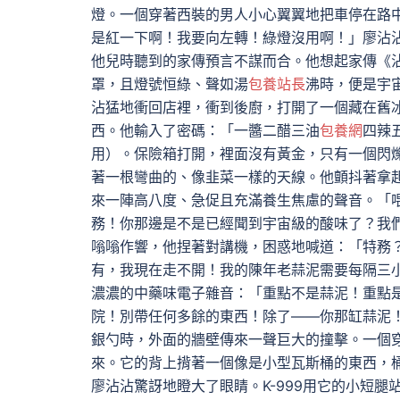
燈。一個穿著西裝的男人小心翼翼地把車停在路
是紅一下啊！我要向左轉！綠燈沒用啊！」廖沾
他兒時聽到的家傳預言不謀而合。他想起家傳《
罩，且燈號恒綠、聲如湯
包養站長
沸時，便是宇
沾猛地衝回店裡，衝到後廚，打開了一個藏在舊
西。他輸入了密碼：「一醬二醋三油
包養網
四辣
用）。保險箱打開，裡面沒有黃金，只有一個閃
著一根彎曲的、像韭菜一樣的天線。他顫抖著拿
來一陣高八度、急促且充滿養生焦慮的聲音。「喂
務！你那邊是不是已經聞到宇宙級的酸味了？我
嗡嗡作響，他捏著對講機，困惑地喊道：「特務
有，我現在走不開！我的陳年老蒜泥需要每隔三小
濃濃的中藥味電子雜音：「重點不是蒜泥！重點是
院！別帶任何多餘的東西！除了——你那缸蒜泥
銀勺時，外面的牆壁傳來一聲巨大的撞擊。一個
來。它的背上揹著一個像是小型瓦斯桶的東西，
廖沾沾驚訝地瞪大了眼睛。K-999用它的小短