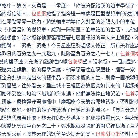
車格中。這次，夾角是——零度。「你被分配給我的泊車學徒了
過的新信徒。」
包養網
她指了指旁邊一輛像是巨型嬰兒車的改造
何在零點零零一秒內，將這輛車精準停入對面的針眼大小的車位
放《小星星》的嬰兒車，感到一陣眩暈。泊車維度的生活，比他
戀狂想曲》張水瓶從他那張覆蓋著七層舊報紙的單人床上驚醒，
廣播聲。「緊急！緊急！今日星座運勢超級大修正！所有天秤座
從昨日的百分之九十九點九，陡降至負百分之八十七！」
包養價
機的雙子座，充滿了戲劇性的絕
包養網
望。張水瓶，一個典型的
報壓力症候群」後的標準反應。他單戀著住在隔壁棟、經營一家
黃金分割線中走出來的藝術品。而張水瓶的人生，則像一團被獅
衝到窗邊，往外看去。整座城市已經因為這個突如其來的「超級
開始不受控制地流下鹹鹹的海水淚，他們無法停止地哭泣，
包養
上班族，嚴格遵守著廣播中「摩羯座今天適合原地踏步，否則將
地站在原地，他們的鞋子裡裝滿了已經潮濕的淚水。「負百分之
知道這代表著什麼。林天秤的運勢越差，他那股積壓已久、無處
的戀愛運勢跌至百分之二十，張水瓶就發現他的廚房裡長滿了巨
今天結束前，將林天秤的運勢至少提升到零。
包養甜心網
否則，