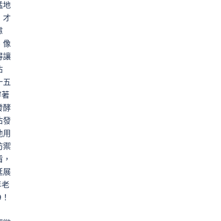
猛地
，才
慮
、像
得讓
沾
十五
穿著
發酵
沾發
他用
防禦
盾，
延展
年老
9！