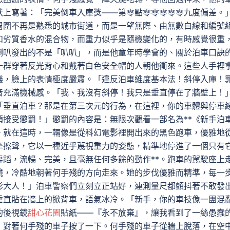
狀上寫著：「完美倒車入庫獎——第零點零零零零零九度偏差。
周圍不再是熟悉的城市街道，而是一望無際、由無數白線和編號
和劣質香水的混合物，而重力似乎是隨機變化的，有時感覺很重
喇叭發出的不是「叭叭」，而是他童年時學會的、關於泊車口訣
一群穿著反光背心和戴著白色安全帽的人朝他衝來。這些人手裡
儀，臉上的表情極度嚴肅。「違反泊車維度基本法！斜停入庫！
音充滿機械感。「我、我沒有斜停！我只是垂直停在了牆壁上！
「垂直泊車？那是在第三次元的行為，在這裡，你的車體與停車
接受懲罰！」懲罰的內容是：無限次觀看一部名為**《新手泊
。就在這時，一輛像是從科幻電影裡開出來的黑色跑車，優雅地
摩擦聲，它以一種近乎蔑視重力的姿態，精準地停進了一個只有
蹈，流暢、完美，且毫無任何多餘的動作**。跑車的駕駛座上
鏡，冷酷地朝著何手殘的方向走來。她的步伐優雅而精準，每一
影大人！」泊車警察們立刻立正站好，連測量尺都顫抖著不敢發
垂直貼在牆上的掀背車，語氣冰冷。「新手，你的車技像一團混
的後視鏡
甜心花園
貼紙——『永不放棄』，讓我看到了一絲愚蠢
，對著何手殘的車子按了一下。何手殘的車子從牆上脫落，在空