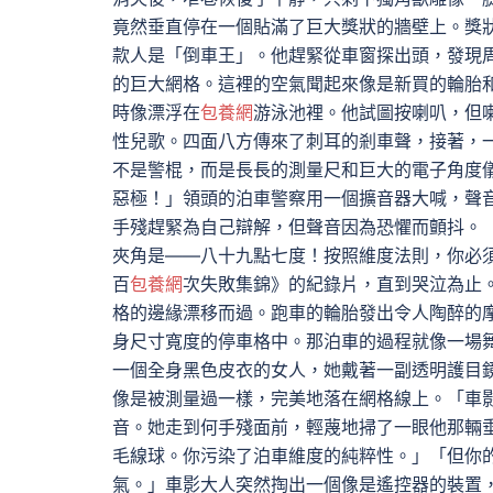
竟然垂直停在一個貼滿了巨大獎狀的牆壁上。獎
款人是「倒車王」。他趕緊從車窗探出頭，發現
的巨大網格。這裡的空氣聞起來像是新買的輪胎
時像漂浮在
包養網
游泳池裡。他試圖按喇叭，但
性兒歌。四面八方傳來了刺耳的剎車聲，接著，
不是警棍，而是長長的測量尺和巨大的電子角度
惡極！」領頭的泊車警察用一個擴音器大喊，聲
手殘趕緊為自己辯解，但聲音因為恐懼而顫抖。
夾角是——八十九點七度！按照維度法則，你必須
百
包養網
次失敗集錦》的紀錄片，直到哭泣為止
格的邊緣漂移而過。跑車的輪胎發出令人陶醉的
身尺寸寬度的停車格中。那泊車的過程就像一場舞
一個全身黑色皮衣的女人，她戴著一副透明護目
像是被測量過一樣，完美地落在網格線上。「車
音。她走到何手殘面前，輕蔑地掃了一眼他那輛
毛線球。你污染了泊車維度的純粹性。」「但你
氣。」車影大人突然掏出一個像是遙控器的裝置