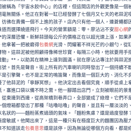
間被稱為「宇宙水餃中心」的店裡，但這間店的外觀更像是一個
詞毫無關係。他正在對著一缸已經發酵了七個月又七天的老蒜泥
，彷彿在責備一個不上進的孩子。店內只有他一個人，連蒼蠅都
味道而選擇繞道飛行。今天的營業額是：零。廖沾沾不安
甜心網
**的深層恐懼。新鮮蒜頭每公斤的價格正在以超光速上漲，如果
。他拿著一把被磨得
包養網
光滑、閃耀著不祥光芒的小銀勺，從
酵物。這蒜泥被他照顧得像稀世珍寶，每隔三小時，他就要用手
震動」**，以助其在精神上達到圓滿。就在廖沾沾專注於與蒜泥
信號。首先是聲音。街上所有的汽車喇叭同時發出了一個持續不
不是引擎聲，也不是正常的鳴笛聲，而像是一個巨大的、消化不
擾了他蒜泥的「寧靜冥想」。他決定出去看個究竟，順手從桌上
紙，塞進口袋以備不時之需。他一腳踏出店門，立刻被眼前的景
，從東邊到西邊，從高架橋到巷弄口，全部變成了綠燈。它們不
一個燈箱都發出了那種「咕嚕咕嚕」的聲音，並且有一層淡淡的
以名狀的——麵粉蒸煮過頭的氣味。「麵粉焦慮？還是過度發酵
極度敏感。他聞出來了，這是一種只有在極度巨大的麵團因為壓
車不知道該走
包養意思
還是該停，因為無論從哪個方向看，都是