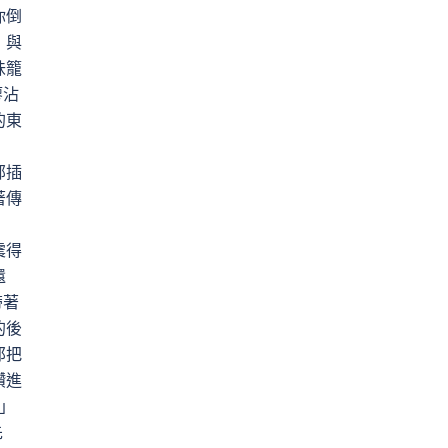
你倒
，與
味籠
廖沾
的東
部插
著傳
震得
還
帶著
的後
那把
鑽進
」
先