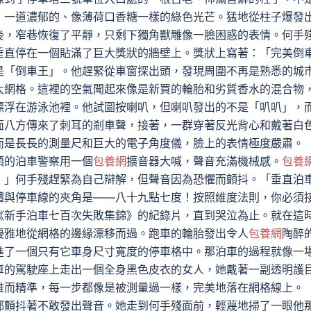
，一道濃郁的、像薄荷口香糖一樣的綠色光芒。猛地從柱子爆發
後，窄巷恢復了平靜，只剩下獨角獸雕像一臉困惑的表情。何手
垂直停在一個貼滿了巨大獎狀的牆壁上。獎狀上寫著：「完美倒
是「倒車王」。他趕緊從車窗探出頭，發現周圍不再是熟悉的城
大網格。這裡的空氣聞起來像是新買的輪胎和劣質香水的混合物
漂浮在游泳池裡。他試圖按喇叭，但喇叭發出的不是「叭叭」，
面八方傳來了刺耳的剎車聲，接著，一群穿著反光背心和戴著白
而是長長的測量尺和巨大的電子角度儀，臉上的表情極度嚴肅。
頭的泊車警察用一個
包養網
擴音器大喊，聲音充滿機械感。
包養
！」何手殘趕緊為自己辯解，但聲音因為恐懼而顫抖。「垂直泊
體與停車線的夾角是——八十九點七度！按照維度法則，你必須
《新手泊車七百次失敗集錦》的紀錄片，直到哭泣為止。就在這
優雅地從網格的邊緣漂移而過。跑車的輪胎發出令人
包養網
陶醉
進了一個只有它車身尺寸寬度的停車格中。那泊車的過程就像一
車的駕駛座上走出一個全身黑色皮衣的女人，她戴著一副透明護
雅而精準，每一步都像是被測量過一樣，完美地落在網格線上。
都顫抖著不敢發出聲音。她走到何手殘面前，輕蔑地掃了一眼他