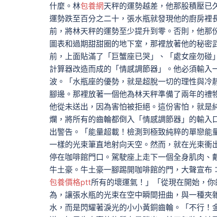
什麼。林
包養網
天秤的運勢越差，他那股積壓已
運勢跌至百分之二十，張水瓶就發現他的廚房裡
前，將林天秤的運勢至少提升到零。否則，他那
圖表和過期甜甜圈的地下室，那裡放著他的秘密
前，上面貼滿了「巨蟹座已哭」、「處女座勿碰
計算器改造而成的「情感調節器」。他必須輸入
波。「水瓶座的優勢，就是超脫一切的理性與冷
腳邊。那裡放著一個他為林天秤準備了兩年的禮
他從未送出，因為害怕被拒絕。這份害怕，就是
爛，將所有的齒輪都倒入「情感調節器」的輸入
出警告。「能量超載！檢測到極致純粹的單戀能
一樣的光束筆直地射向天空。然而，就在光束衝
停在咖啡館門口。駕駛座上走下一個全身肌肉、
牛土豪。牛土豪一腳踢開咖啡館的門，大聲宣布
包養價格ptt
所有的壞運氣！」「從現在開始，你
為，讓張水瓶的光束在空中瞬間扭曲，與一種夾
水，而是閃耀著淚光的小小黃銅齒輪。「不行！