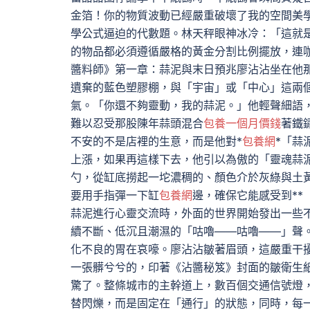
金箔！你的物質波動已經嚴重破壞了我的空間美
學公式逼迫的代數題。林天秤眼神冰冷：「這就
的物品都必須遵循嚴格的黃金分割比例擺放，連
醬料師》第一章：蒜泥與末日預兆廖沾沾坐在他
遺棄的藍色塑膠棚，與「宇宙」或「中心」這兩
氣。「你還不夠靈動，我的蒜泥。」他輕聲細語
難以忍受那股陳年蒜頭混合
包養一個月價錢
著鐵
不安的不是店裡的生意，而是他對*
包養網
*「蒜
上漲，如果再這樣下去，他引以為傲的「靈魂蒜
勺，從缸底撈起一坨濃稠的、顏色介於灰綠與土
要用手指彈一下缸
包養網
邊，確保它能感受到**
蒜泥進行心靈交流時，外面的世界開始發出一些
續不斷、低沉且潮濕的「咕嚕——咕嚕——」聲
化不良的胃在哀嚎。廖沾沾皺著眉頭，這嚴重干
一張髒兮兮的，印著《沾醬秘笈》封面的皺衛生
驚了。整條城市的主幹道上，數百個交通信號燈
替閃爍，而是固定在「通行」的狀態，同時，每