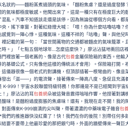
以名狀的——麵粉蒸煮過頭的氣味。「麵粉焦慮？還是過度發酵
關的氣味都極度敏感。他聞出來了，這是一種只有在極度巨大的
了混亂。汽車不知道該走還是該停，因為無論從哪個方向看，都
中央，搖下車窗，對著紅綠燈大喊：「喂！你為什麼咕嚕咕嚕？
沾感覺到一陣心悸。這種氣味，這種不祥的「咕嚕」聲，與他兒
》裡記載的第一句：「當世間萬物的交通都被麵皮的氣味籠罩，
之時。」「七點五個地球年…怎麼這麼快？」廖沾沾猛地衝回店
暗門裡放著一個老舊的、像是古代
包養
金屬保險箱的東西。他輸
界的基礎公式，只有像他這樣的傳統派才會用）。保險箱打開，
。這儀器很像一個老式的對講機，但頂部插著一根彎曲的、像韭
器發出「滋——」的電流聲，接著傳來一陣高八度、急促且充滿
 K-999！宇宙水餃聯盟特級特務！你那邊是不是已經聞到宇宙
上！」廖沾沾的耳
包養網
朵被這聲音震得嗡嗡作響，他捏著對講
是酸味！是麵粉過度膨脹的焦慮味！還有，我現在走不開！我的
對面傳來K-999崩潰的尖叫聲，帶著濃濃的中藥味電子雜音
包
**我們的推進器快沒紅棗了！快！我們在你的後院！別帶任何多
糾結要不要帶上他最珍愛的那把銀勺時，外面的牆壁傳來一聲巨