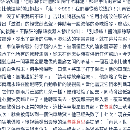
。廖沾沾知道，他必須帶走他那缸陳年老蒜泥，那是宇宙的希望。
比他還胖的缸抱起。「走！K-999！我們要從後院逃跑！別再
礎！沒了紅棗我飛不遠！」吉娃娃特務抗議。它用小嘴咬住廖沾
發出「滋滋」的輕微煎煮聲，伴隨著一股濃郁的蔘味爆發。廖沾
口衝向後院。王醋狂的醋罐機器人發出尖叫：「別想逃！醬油黨餘
波震碎，發出了最後的哀鳴。廖沾沾的宇宙冒險，就在這片蒜泥
度：車位爭奪戰》何手殘的人生，被兩個巨大的陰影籠罩著：停
繼承了他所有的駕駛焦慮，從未在他需要時提供過任何幫助。今
理髮店與一間專賣金屬雕像的畫廊之間的窄巷。一個看起來比他
疑的白色粉末。何手殘深吸一口氣。將車子打了倒檔。他的車載
物距離：無限趨近於零。」「請考慮放棄治療。」他忽略了警告
那兩塊永遠在關鍵時刻自動收折的後視鏡。當他需要它們來判斷
，它們卻像兩片羞澀的耳朵一樣，優雅地縮了回去。同時發出低
覺心臟快要跳出來了。他轉頭看去，發現那座高聳入雲、覆蓋著
盡頭散發出不正常的綠光。這棟停車塔是個異類，它
包養
的三號
八次，就會被傳送到一個泊車地獄。他已經失敗了十七次。現在
向猛地偏轉。後視鏡發出最後的溫
包養意思
柔提醒：「再見，世
擦到了停車塔三號車位入口處的一根古老、佈滿苔蘚的柱子。不