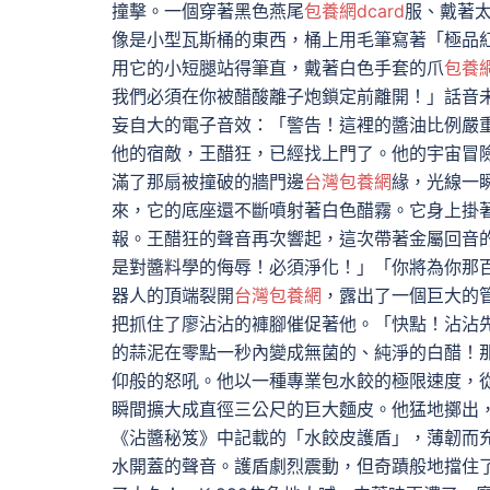
撞擊。一個穿著黑色燕尾
包養網dcard
服、戴著
像是小型瓦斯桶的東西，桶上用毛筆寫著「極品紅
用它的小短腿站得筆直，戴著白色手套的爪
包養
我們必須在你被醋酸離子炮鎖定前離開！」話音
妄自大的電子音效：「警告！這裡的醬油比例嚴
他的宿敵，王醋狂，已經找上門了。他的宇宙冒
滿了那扇被撞破的牆門邊
台灣包養網
緣，光線一
來，它的底座還不斷噴射著白色醋霧。它身上掛
報。王醋狂的聲音再次響起，這次帶著金屬回音
是對醬料學的侮辱！必須淨化！」「你將為你那
器人的頂端裂開
台灣包養網
，露出了一個巨大的管
把抓住了廖沾沾的褲腳催促著他。「快點！沾沾
的蒜泥在零點一秒內變成無菌的、純淨的白醋！
仰般的怒吼。他以一種專業包水餃的極限速度，
瞬間擴大成直徑三公尺的巨大麵皮。他猛地擲出
《沾醬秘笈》中記載的「水餃皮護盾」，薄韌而
水開蓋的聲音。護盾劇烈震動，但奇蹟般地擋住