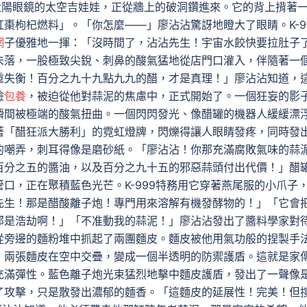
太陽眼鏡的太空吉娃娃，正從牆上的破洞鑽進來。它的背上揹著
棗枸杞燃料」。「你怎麼——」廖沾沾驚訝地瞪大了眼睛。K-9
網
子優雅地一揮：「沒時間了，沾沾先生！宇宙水餃快要拉肚子
未落，一股極致尖銳、刺鼻的酸氣猛地從店門口灌入，伴隨著一
重失衡！百分之九十九點九九的醋，才是真理！」廖沾沾知道，
險
包養
，被迫從他對蒜泥的焦慮中，正式開始了。一個狂妄的影
瞬間被極端的酸氣扭曲。一個閃閃發光、像醋罐的機器人緩緩漂
著「醋狂派大勝利」的霓虹燈牌，閃爍得讓人眼睛發疼，同時發
的嘲弄，刺耳得像是磨砂紙。「廖沾沾！你那充滿腐敗氣味的蒜
百分之五的醬油，以及百分之九十五的邪惡蒜頭付出代價！」醋
口，正在聚積藍色光芒。K-999特務用它穿著燕尾服的小爪子
先生！那是醋酸離子炮！專門用來溶解有機發酵物的！」「它會
那是浩劫啊！」「不准動我的蒜泥！」廖沾沾發出了醬料學家對
從旁邊的麵粉堆中抓起了兩團麵皮。麵皮被他用氣功般的捏製手
，兩張麵皮在空中交疊，變成一個半透明的防禦護盾。這就是家
充滿彈性。藍色離子炮光束猛烈地擊中麵皮護盾，發出了一聲像
了攻擊，只是散發出濃郁的麵香。「這麵皮的延展性！完美！但