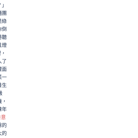
？」
麵團
是綠
你倒
時聽
且燈
裡，
入了
裡面
菜一
養生
級
機，
陳年
養意
餘的
大的