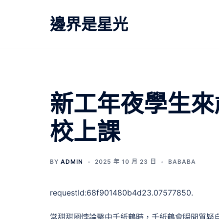
跳
至
邊界是星光
主
要
內
容
新工年夜學生來
校上課
BY
ADMIN
2025 年 10 月 23 日
BABABA
requestId:68f901480b4d23.07577850.
當甜甜圈悖論擊中千紙鶴時，千紙鶴會瞬間質疑