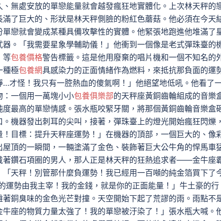
久、無處安放的單戀能量就會越發瘋狂地實體化。上次林天秤的
長滿了巨大的、形狀是林天秤側臉的粉紅色蘑菇。他必須在今天
份單戀就會變成某種具備攻擊性的實體。他緊張地跑進他堆滿了
武器。「我需要星象學輔助儀！」他衝到一個像是老式彈珠臺的
」等
包養價格
警告標籤。這是他用廢棄的唱片機和一個不知名的
一種極
包養網
具感染力的正面情緒作為燃料，來抵抗那負面的運
靜…才怪！我只有一腔熱血的傻氣啊！」他絕望地低吼。他看了
物：一個用一萬塊小小
包養俱樂部
的天秤座黃銅齒輪組成的音樂
純度最高的單戀情感。張水瓶咬緊牙關，將那個黃銅齒輪音樂盒
口。機器發出刺耳的尖叫，接著，彈珠臺上的燈光開始瘋狂閃爍
量！目標：提升天秤座運勢！」在機器的頂部，一個巨大的、像
出屋頂的一瞬間，一輛塗滿了金色、裝飾著巨大公牛角的悍馬車
戴著鑽石項圈的男人，那人正是林天秤的狂熱追求者——金牛座
：「天秤！別管那什麼負運勢！我已經用一百噸的純金箔買下了
的運勢由我主宰！我的金錢，就是你的正面能量！」牛土豪的行
雜著銅臭味的金色光芒對撞。天空開始下起了荒謬的雨。雨點不
金牛座的物質力量太強了！我的單戀被汙染了！」張水瓶大喊。