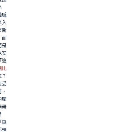
出
殘感
車入
市街
，而
而是
色安
「違
網比
車？
接受
時，
的摩
場舞
目
「車
那輛