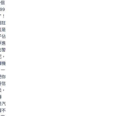
一個
99
了！
個狂
這是
子佔
浮進
出警
泥，
罐機
，一
把你
待信
法，
傳
是汽
撐不