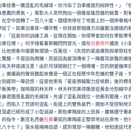
的車技像一團混亂的毛線球。你污染了泊車維度的純粹性。」「
絲愚蠢的勇氣。」車影大人突然掏出一個像是遙控器的裝置，對
，在空中旋轉了一百八十度，穩穩地停在了地面上的一個停車格
學徒了。如果泊車是一種宗教，你就是那個連方向盤都沒摸過的
車：「這是你的訓練工具，從現在開始，你得學會如何在零點零
的車位裡。」何手殘看著那輛閃閃發光、還在
包養條件
播放《小
，比他想象中還要無理頭一百萬倍。《失控的星座運勢與單戀狂
上驚醒，不是因為鬧鐘，而是因為屋頂傳來了一陣震耳欲聾的廣
所有天秤座請注意！由於月球剛剛打了一個噴嚏，您的戀愛機率
！」廣播員的聲音聽起來像是一個正在經歷中年危機的雙子座，
立刻感到一陣恐慌，這是他患有「星座預報壓力症候群」後的標
平衡美學」咖啡館的林天秤。林天秤完美得像是從黃金分割線中
座暴君隨意亂踢的毛線球，充滿了混亂與錯位。他衝到窗邊，往
正」而陷入了荒謬的混亂。街道上的雙魚座們，開始不受控制地
低窪處已經形成了小型潟湖。那些摩羯座的上班族，嚴格遵守著
」的指令。數百名西裝
包養
筆挺的摩羯座正整齊地站在原地，他
之八十七？」張水瓶喃喃自語，感到胃部一陣翻騰，他知道這代