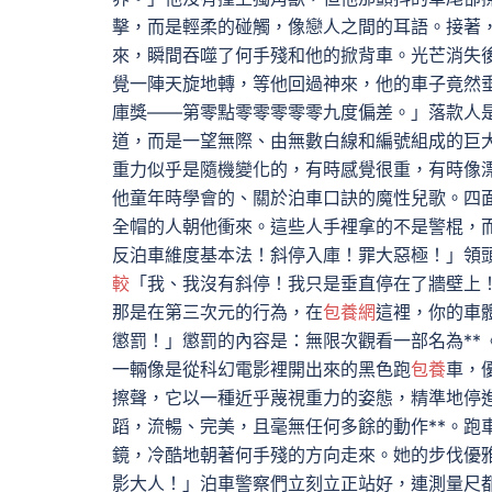
擊，而是輕柔的碰觸，像戀人之間的耳語。接著
來，瞬間吞噬了何手殘和他的掀背車。光芒消失
覺一陣天旋地轉，等他回過神來，他的車子竟然
庫獎——第零點零零零零零九度偏差。」落款人
道，而是一望無際、由無數白線和編號組成的巨
重力似乎是隨機變化的，有時感覺很重，有時像
他童年時學會的、關於泊車口訣的魔性兒歌。四
全帽的人朝他衝來。這些人手裡拿的不是警棍，
反泊車維度基本法！斜停入庫！罪大惡極！」領
較
「我、我沒有斜停！我只是垂直停在了牆壁上
那是在第三次元的行為，在
包養網
這裡，你的車
懲罰！」懲罰的內容是：無限次觀看一部名為**
一輛像是從科幻電影裡開出來的黑色跑
包養
車，
擦聲，它以一種近乎蔑視重力的姿態，精準地停
蹈，流暢、完美，且毫無任何多餘的動作**。跑
鏡，冷酷地朝著何手殘的方向走來。她的步伐優
影大人！」泊車警察們立刻立正站好，連測量尺