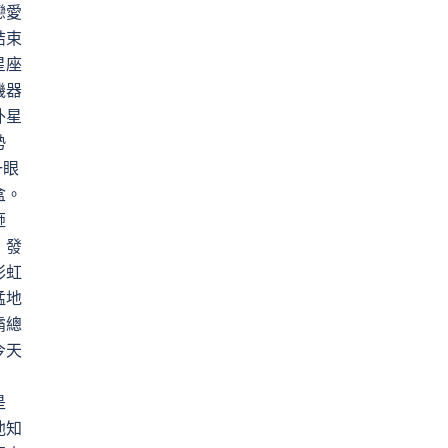
戀愛
結束
星座
機器
外星
勢
一眼
盒。
砸
，發
彩虹
猛地
霸總
今天
是
他知