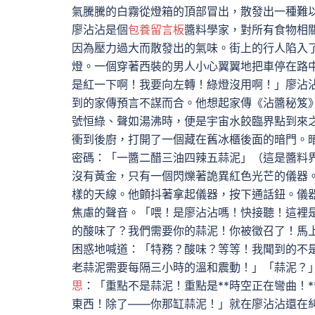
氣騰騰的白霧從燈箱的頂部冒出，散發出一種難
廖沾沾是個
包養留言板
醬料學家，對所有食物相
因為壓力過大而散發出的氣味。街上的行人陷入
燈。一個穿著西裝的男人小心翼翼地把車停在路
是紅一下啊！我要向左轉！綠燈沒用啊！」廖沾
到的家傳預言不謀而合。他想起家傳《沾醬秘笈
號恒綠、聲如湯沸時，便是宇宙水餃臨界點到來
衝到後廚，打開了一個藏在舊冰櫃後面的暗門。
密碼：「一醬二醋三油四辣五蒜泥」（這是醬料
沒有黃金，只有一個閃爍著詭異紅色光芒的儀器
樣的天線。他顫抖著拿起儀器，按下通話鈕。儀
焦慮的聲音。「喂！是廖沾沾嗎！快接聽！這裡是
的酸味了？我們需要你的蒜泥！你被徵召了！馬
困惑地喊道：「特務？酸味？等等！我聞到的不
老蒜泥需要每隔三小時的溫和震動！」「蒜泥？」
思
：「重點不是蒜泥！重點是**時空正在彎曲！
東西！除了——你那缸蒜泥！」就在廖沾沾還在