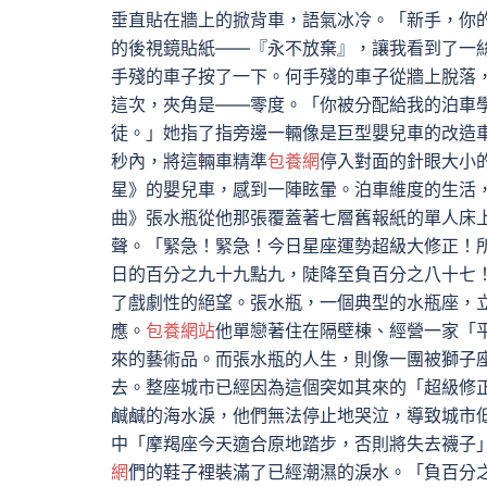
垂直貼在牆上的掀背車，語氣冰冷。「新手，你
的後視鏡貼紙——『永不放棄』，讓我看到了一
手殘的車子按了一下。何手殘的車子從牆上脫落
這次，夾角是——零度。「你被分配給我的泊車
徒。」她指了指旁邊一輛像是巨型嬰兒車的改造
秒內，將這輛車精準
包養網
停入對面的針眼大小
星》的嬰兒車，感到一陣眩暈。泊車維度的生活
曲》張水瓶從他那張覆蓋著七層舊報紙的單人床
聲。「緊急！緊急！今日星座運勢超級大修正！
日的百分之九十九點九，陡降至負百分之八十七
了戲劇性的絕望。張水瓶，一個典型的水瓶座，
應。
包養網站
他單戀著住在隔壁棟、經營一家「
來的藝術品。而張水瓶的人生，則像一團被獅子
去。整座城市已經因為這個突如其來的「超級修
鹹鹹的海水淚，他們無法停止地哭泣，導致城市
中「摩羯座今天適合原地踏步，否則將失去襪子
網
們的鞋子裡裝滿了已經潮濕的淚水。「負百分