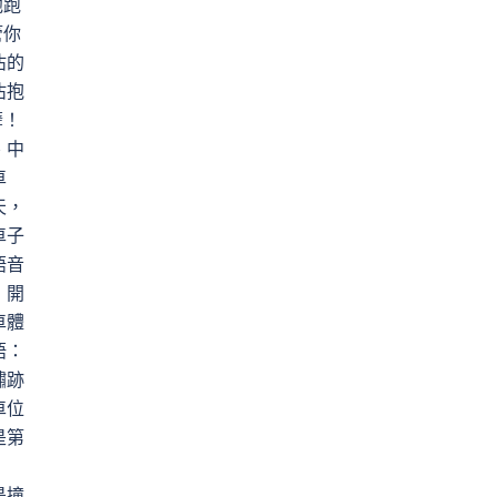
他跑
管你
沾的
沾抱
孽！
、中
車
天，
車子
語音
，開
車體
語：
鏽跡
車位
是第
是撞