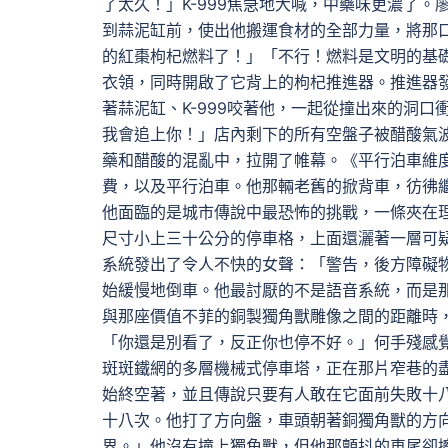
了太久！」K-999焦急地大喊，中藥味更濃了
到蒜泥缸前，使出他搬運食材的全部力量，將那口
的紅棗枸杞燃料了！」「不行！燃料是文明的基
衣領，同時開啟了它背上的枸杞推進器。推進器
著蒜泥缸、K-999咬著他，一起從撞出來的洞
我會追上你！」店內剩下的所有空盤子被醋酸氣
藥和醋酸的混亂中，拉開了帷幕。《平行泊車維
費，以及平行泊車。他那輛老舊的掀背車，彷彿
他面臨的是城市傳說中最恐怖的挑戰，一條夾在
尺寸小上三十公分的停車格，上面還灑著一層可
系統發出了令人不快的女聲：「警告，後方障礙
始緩慢地倒車。他最討厭的不是語音系統，而是
與那座價值不菲的銅製獨角獸雕像之間的距離時
「你還是別看了，反正你也停不好。」何手殘感
斑斑鐵網的多層機械式停車塔，正在那片窄巷的
始終空著，並且傳說只要有人敢在它面前失敗十
十八次。他打了方向盤，車頭朝著銅獨角獸的方
界。」他沒有撞上獨角獸，但他那顫抖的車尾卻