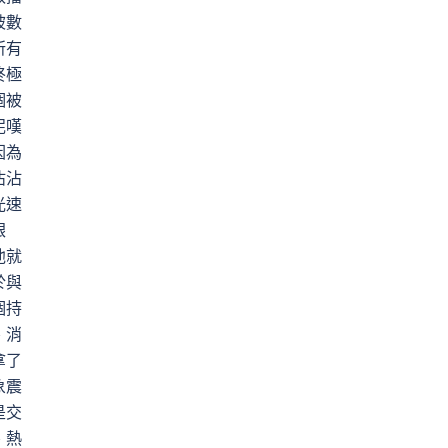
被數
所有
終極
個被
泥嘆
因為
沾沾
光速
銀
他就
於與
個持
、消
拿了
象震
是交
、熱