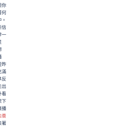
但你
著何
中。
新信
零一
星
想
播
從昨
充滿
準反
走出
外看
流下
廣播
包養
表著