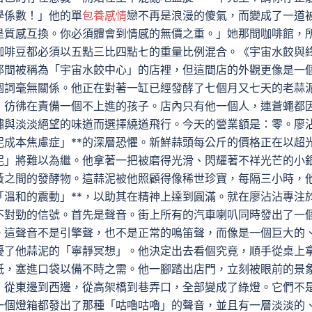
學係數！」他的單
包養感情
戀不再是浪漫的傻氣，而變成了一道
是質感互換。你必須體會到情感的無價之重。」她那間咖啡館，
咖啡豆都必須以五點三比四點七的重量比例混合。《宇宙水餃與
那間被稱為「宇宙水餃中心」的店裡，但這間店的外觀更像是一
個詞毫無關係。他正在對著一缸已經發酵了七個月又七天的老蒜
，彷彿在責備一個不上進的孩子。店內只有他一個人，連蒼蠅都
鏽與淡淡絕望的味道而選擇繞道飛行。今天的營業額是：零。廖
泥成本焦慮症」**的深層恐懼。新鮮蒜頭每公斤的價格正在以超
泥」將難以為繼。他拿著一把被磨得光滑、閃耀著不祥光芒的小
黃之間的發酵物。這蒜泥被他照顧得像稀世珍寶，每隔三小時，
「溫和的震動」**，以助其在精神上達到圓滿。就在廖沾沾專注
不對勁的信號。首先是聲音。街上所有的汽車喇叭同時發出了一
。這聲音不是引擎聲，也不是正常的鳴笛聲，而像是一個巨大的
擾了他蒜泥的「寧靜冥想」。他決定出去看個究竟，順手從桌上
紙，塞進口袋以備不時之需。他一腳踏出店門，立刻被眼前的景
，從東邊到西邊，從高架橋到巷弄口，全部變成了綠燈。它們不
一個燈箱都發出了那種「咕嚕咕嚕」的聲音，並且有一層淡淡的