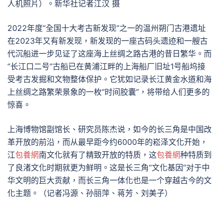
人机照片）。新华社记者江汉 摄
2022年度“全国十大考古新发现”之一的温州朔门古港遗址
在2023年又有新发现，新发现的一座古码头遗迹和一艘古
代沉船进一步见证了这座海上丝绸之路古港的昔日繁华。而
“长江口二号”古船已在黄浦江畔的上海船厂旧址1号船坞接
受考古发掘和文物整体保护。它犹如记录长江黄金水道和海
上丝绸之路繁荣景象的一枚“时间胶囊”，将带给人们更多的
惊喜。
上海博物馆副馆长、研究员陈杰说，如今的长三角是中国改
革开放的前沿，而从最早距今约6000年的崧泽文化开始，
江
包養網
南文化就有了精致开放的特质，这
包養網
种特质到
了良渚文化时期就更为鲜明。这是长三角“文化基因”对于中
华文明的巨大贡献，而长三角一体化也是一个穿越古今的文
化主题。（记者冯源、孙丽萍、蒋芳、刘美子）