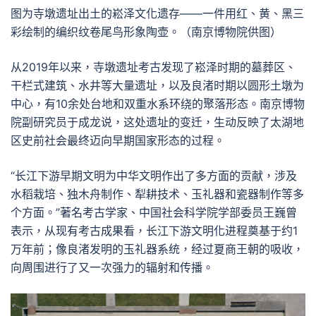
图为寺墩遗址出土的崧泽文化遗存——一件用红、黄、黑三
彩绘制的编织纹卷尾鸟形象陶壶。（南京博物院供图）
从2019年以来，寺墩遗址考古发现了崧泽时期的墓葬区、
干栏式建筑、水井等大量遗址，以及良渚时期以圆形土墩为
中心，有10余处台地和双重水系环绕的聚落形态。南京博物
院副研究员于成龙说，这处遗址的变迁，生动反映了太湖地
区史前社会最终迈向早期国家形态的过程。
“长江下游早期文明为中华文明作出了多方面的贡献，涉及
水稻栽培、独木舟制作、犁耕技术、玉礼器和瓷器制作等多
个方面。”著名考古学家、中国社会科学院学部委员王巍曾
表示，从现有考古成果看，长江下游文明化进程奠基于约1
万年前；像良渚发明的玉礼器系统，经过夏商王朝的吸收，
向周围进行了又一次强力的辐射和传播。