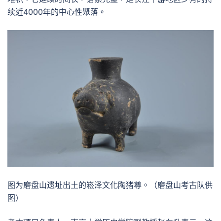
续近4000年的中心性聚落。
图为磨盘山遗址出土的崧泽文化陶猪尊。（磨盘山考古队供
图）