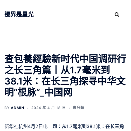
跳
至
邊界是星光
主
要
內
容
查包養經驗新时代中国调研行
之长三角篇丨从1.7毫米到
38.1米：在长三角探寻中华文
明“根脉”_中国网
BY
ADMIN
2024 年 4 月 18 日
未分類
新华社杭州4月2日电
题：从1.7毫米到38.1米：在长三角