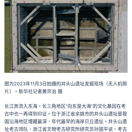
图为2023年11月3日拍摄的井头山遗址发掘现场（无人机照
片）。新华社记者黄宗治 摄
长江奔流入东海，长三角地区“向东是大海”的文化基因在考
古中也一再得到印证。位于浙江省余姚市的井头山遗址是我
国沿海地区埋藏最深、年代最早的海岸贝丘遗址。井头山遗
址考古领队、浙江省文物考古研究所研究员孙国平说，考古