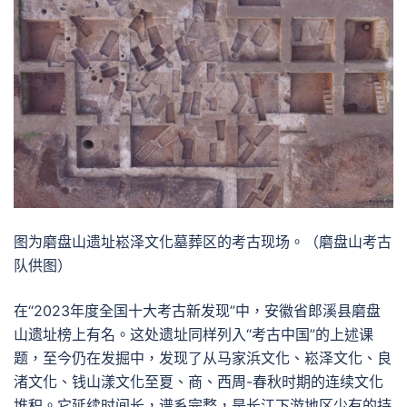
图为磨盘山遗址崧泽文化墓葬区的考古现场。（磨盘山考古
队供图）
在“2023年度全国十大考古新发现”中，安徽省郎溪县磨盘
山遗址榜上有名。这处遗址同样列入“考古中国”的上述课
题，至今仍在发掘中，发现了从马家浜文化、崧泽文化、良
渚文化、钱山漾文化至夏、商、西周-春秋时期的连续文化
堆积。它延续时间长，谱系完整，是长江下游地区少有的持