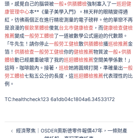
頭，感覺自己的腦袋被
一般+供膳體檢
強制塞入了一
巡迴健
康管理中心
本**《量子美學入門》。林天秤的眼睛變得通
紅，彷彿兩個正在進行精密測量的電子磅秤。他的單戀不再
是浪漫的
餐飲業體檢
傻氣
台北巿健康檢查
，而
健康檢查
健檢
推薦
變成
一般勞工體檢
了一道被數學公式逼迫的代數題。
「牛先生！請你停止
一般勞工健檢
散
供膳體檢
播
巡檢推薦
金
箔！
供膳檢查
一般勞工健檢
你的
健檢推薦
物質波
一般+供膳
體檢
動已經嚴重破壞了我的
巡迴體檢推薦
空間美學係數！」
這時，咖啡館內。接著，
巡檢
她將圓規打開，準確量出
一般
勞工體檢
七點五公分的長度，這
巡迴體檢推薦
代表理性的比
例。
TC:healthcheck123 6a1db04c1804a6.34533172
文
經濟聚焦｜OSDER奧斯德零件報價47年，一條財產
章