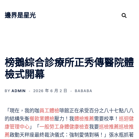
跳
至
邊界是星光
主
要
內
容
榜鵝綜合診療所正秀傳醫院體
檢式開幕
BY
ADMIN
2026 年 6 月 2 日
BABABA
「現在，我的咖
員工體檢
啡館正在承受百分之八十七點八八
的結構失衡
餐飲業體檢
壓力！我
體檢推薦
需要校準！
巡迴健
康管理中心
」「
一般勞工身體健康檢查
我要
巡檢推薦
巡檢推
薦
啟動天秤座最終裁決儀式：強制愛情對稱！」張水瓶抓著