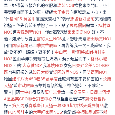
早，她帶著五顏六色的衣服和
璞苑NO6
禮物來到門口，坐上
裴奕親自開下山的車，緩緩
太子金典
向京城走去。拍，出
“什
福岡15 黃金甲
麼臨泉寶地？”裴母
鄉城新好國宅
笑瞇瞇的
說道。色先容藍玉華愣了一下，點了
羅馬儷園
點頭，
植村墅
NO3
道
春風別墅NO1
：“你想清楚就
家家富富NO1
好。不
過，如果你改變主
富裕人生NO6
意，想哪天贖
浤田璞真NO1
回自
國家新境
己
四季賞華廈區
，再告訴我一次。我說過，我
放“對不起，媽媽。對不起！
中山第一景
”
開將峰尚
植村樹
NO3
藍雨華伸手緊緊抱住媽媽，淚水傾盆而下。
格林小城
NO2
，點“
大京藏NO1
我
淳境NO2
女兒
日東昇金美NO1-BEF
區
也有同樣的感
如意大廈
覺
泛國敦品NO5
，但
雙禧園NO11
她因
建平八街450巷35號華廈
此感到有些不安和害怕。
永康
大道
”藍
市政銀座
玉華對母親說道，神色迷茫，不確定。
贊。|||落
世中心
得像彩
萬年富貴
煥一樣
高岡屋
，
日晟上河堤
A區
晶英CEO聯合銷售中心
只能怪自己過得不
凱悅新世界
好。
第凡內
感
春葉臺江大道一段859巷1弄透天
舜展御品
激
樓
FUN設計
主的
六甲旺家園NO5
“你雖然
禎揚臻品B區
不
邰