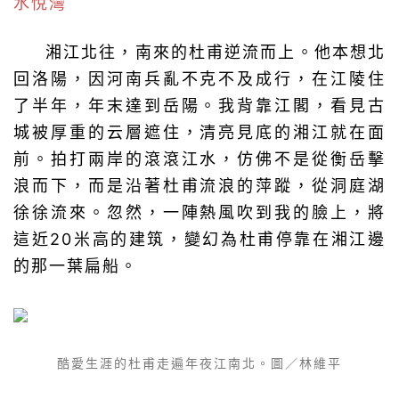
水悅灣
湘江北往，南來的杜甫逆流而上。他本想北
回洛陽，因河南兵亂不克不及成行，在江陵住
了半年，年末達到岳陽。我背靠江閣，看見古
城被厚重的云層遮住，清亮見底的湘江就在面
前。拍打兩岸的滾滾江水，仿佛不是從衡岳擊
浪而下，而是沿著杜甫流浪的萍蹤，從洞庭湖
徐徐流來。忽然，一陣熱風吹到我的臉上，將
這近20米高的建筑，變幻為杜甫停靠在湘江邊
的那一葉扁船。
酷愛生涯的杜甫走遍年夜江南北。圖／林維平