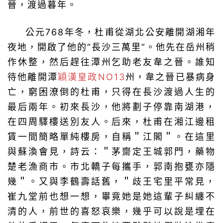
晉，渡過暮年。
公元768年冬，杜甫從湖北公安離開湖湘年
夜地，開啟了他的“長沙三萬里”。他先在岳州稍
作休整，然后趕往潭州乞助老友韋之晉。誰知
待他離開潭
穎漢皇政NO13
州，韋之晉已暴病身
亡，窮困潦倒的杜甫，只得在長沙渡過人生的
最后兩年。初來長沙，他將劃子停靠南湖港，
在四周驛樓送別友人。后來，杜甫在湘江邊租
賃一間簡略單純樓房，自稱＂江閣＂。在這里
與蘇渙會見，詩云：＂茅齋定王城郭門，藥物
楚老漁商市。市北轎子每攜手，郭南抱甕亦隱
幾＂。又與李鶴壽話舊，＂歧王宅里平常見，
崔九堂前也想一想，畢竟她是她這輩子糾纏不
清的人，前世的喜怒哀樂，幾乎可以說是埋在