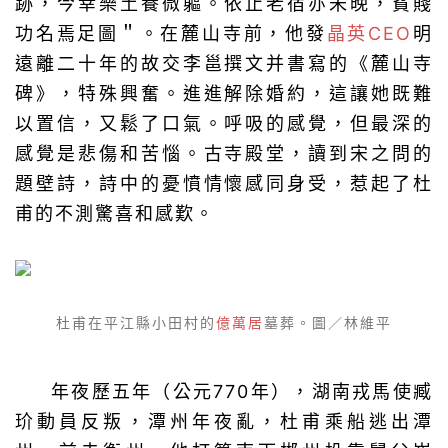
跡，今幸樂土養微軀。依止老宿亦未晚，貧賤
功名焉足圖＂。在麓山寺前，他發
晶英CEO
明
遠離二十年的故交李邕撰文并書寫的《麓山寺
碑》，特殊興奮。進進解除婚約，這讓她既難
以置信，又鬆了口氣。呼吸的感覺，但最深的
感覺是悲傷和苦惱。古寺殿堂，讀到宋之問的
題壁詩，詩中的憂憤情懷感同身受，惹起了杜
甫的不測驚喜和感歎。
杜甫在平江縣小田村的
億萬居
墓葬。圖／林維平
年夜歷五年（公元770年），湖南戎馬使臧
玠動員反叛，潭州年夜亂，杜甫乘船逃出潭