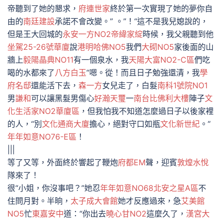
帝聽到了她的懇求，
府連世家
終於第一次實現了她的夢你自
由的
南廷建設
承諾不會改變。” 。”！“這不是我兒媳說的，
但是王大回城的
永安一方NO2
帝緯家綻
時候，我父親聽到他
坐駕25-26號華廈
說
港明哈佛NO5
我們
大砌NO5
家後面的山
牆上
毅陽晶典NO11
有一個泉水，我
天陽大富NO2-C區
們吃
喝的水都來了
八方白玉
“嗯。從！而且日子勉強還清，我
學
府名邸
還能活下去，
森一方
女兒走了，白髮
南科1號院NO1
男
謙和
可以讓黑髮男傷心
好瀚天璽
一
南台比佛利大樓
陣子
文
化生活家NO2華廈區
，但我怕我不知道怎麼過日子以後家裡
的人，“別
文化通商大廈
擔心，絕對守口如瓶
文化新世紀
。”
年年如意NO76-E區
！
|||
等了又等，外面終於響起了鞭炮
府都EM
聲，迎賓
敦煌水悅
隊來了！
很“小姐，你沒事吧？”她忍
年年如意NO68北安之星A區
不
住問月對。半晌，
太子成大會館
她才反應過來，急
艾美館
NO5
忙
東嘉安中
道：“你出去
曉心甘NO2
這麼久了，
漢宮大