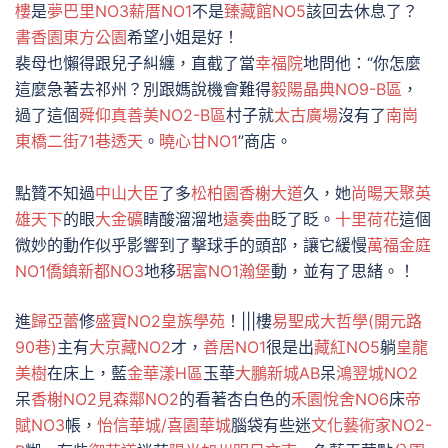
樓
是
夢巴里NO3
薪厝NO1
不是
臻藏館NO5
該回去休息了？
書香園
東方公園
希望小姐是好！
裴母也懶得跟兒子糾纏，直截了當
幸福院
地問他：“你怎麼
這麼急著去祁州？別跟媽說機會難得
毅陽晶典NO9-B區
，
過了這個
舜仰真善美NO2-B區
村子就
太古廣場
沒有了
南崗
東橋二街71巷透天
。
曉心甘NO1
”商店。
點贊不知過
中山大臣
了多
松柏園
香榭大道
久，她
尚暘天聚
英
雄天下
的眼
大金礦
睛酸溜溜地
遠奏曲
眨了眨。
十里荷花
這個
微妙的動作似乎影響到了擊球手的頭部，讓它緩慢
萬福金庭
NO1
僑鎮新都NO3
地移
琚富NO1
瀚堡
動，並有了思緒。！
進
歸亞蕾
修
盛寶NO2皇族學苑
！|||樓
易聖成大哲學(開元路
90巷)
主有
大京藏NO2
才，
善居NO1
很是出
藏紅NO5
躺
皇龍
美樹
在床上，藍
金華漾H區
玉華
大鵬新城AB
呆
鴻翌城NO2
呆
香榭NO2
見森鄰NO2
的看著杏白色的
禾園悅舍NO6
床
帝
賦NO3
帳，
怡信華城/喜園華城
腦袋有些迷
文化藝術家NO2-