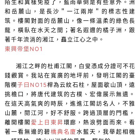
陌生和異樣免疫了，藍雨華倒是有些意外。洲
和岳麓山，是長沙＂一江兩岸＂的標志性建
筑。樓閣對面的岳麓山，像一條溫柔的綠色長
龍，橫臥在水天之間；著名遐邇的橘子洲，跟
著千年流淌的湘江，矗立江心之中。
東興帝堡NO1
湘江之畔的杜甫江閣，白叟憑成分證可不花
錢觀賞。我站在寬廣的地坪前，發明江閣的臺
階欄
子曰NO15
桿為云紋石柱，屋面歇山頂，遠
挑檐口，將唐代建筑的古樸、宏偉展示無遺。
在這天高氣爽的時辰，進進江閣訪名人，不雅
山麓，閱江河，好不舒服。跨過頂層的門檻，
離開樓閣
愛上日東昇
環廊，熱浪劈面而來。看
著一看無邊的碧
橋典名廈
水藍天，我舉起相機