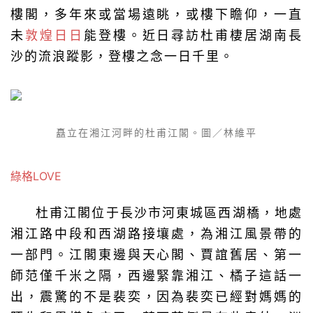
樓閣，多年來或當場遠眺，或樓下瞻仰，一直
未
敦煌日日
能登樓。近日尋訪杜甫棲居湖南長
沙的流浪蹤影，登樓之念一日千里。
矗立在湘江河畔的杜甫江閣。圖／林維平
綠格LOVE
杜甫江閣位于長沙市河東城區西湖橋，地處
湘江路中段和西湖路接壤處，為湘江風景帶的
一部門。江閣東邊與天心閣、賈誼舊居、第一
師范僅千米之隔，西邊緊靠湘江、橘子這話一
出，震驚的不是裴奕，因為裴奕已經對媽媽的