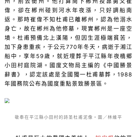
州，前去衡州。他打算南下郴州投靠舅父崔
偉，卻在郴州碰到河水年夜漲，只好調船南
返。那時崔偉不知杜甫已離郴州，認為他溺水
身亡，故在郴州為他修墓，現實郴州是一座空
墳。杜甫預備北上漢陽，但因生涯極端貧苦，
加下身患重疾，于公元770年冬天，病逝于湘江
船中，享年59歲，就近埋葬于平江縣年夜橋鄉
小田村庭院湖。國度文物局主編的《中國勝景
辭書》，認定該處是全國獨一杜甫墓葬，1988
年國務院公布為國度重點景致勝景區。
敬奉在平江縣小田村的詩圣杜甫泥像。圖／林維平