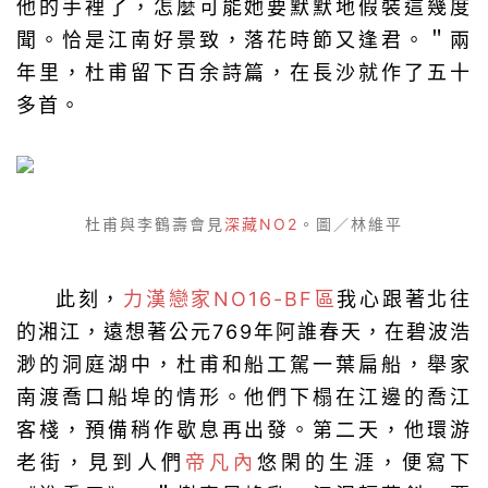
他的手裡了，怎麼可能她要默默地假裝這幾度
聞。恰是江南好景致，落花時節又逢君。＂兩
年里，杜甫留下百余詩篇，在長沙就作了五十
多首。
杜甫與李鶴壽會見
深藏NO2
。圖／林維平
此刻，
力漢戀家NO16-BF區
我心跟著北往
的湘江，遠想著公元769年阿誰春天，在碧波浩
渺的洞庭湖中，杜甫和船工駕一葉扁船，舉家
南渡喬口船埠的情形。他們下榻在江邊的喬江
客棧，預備稍作歇息再出發。第二天，他環游
老街，見到人們
帝凡內
悠閑的生涯，便寫下