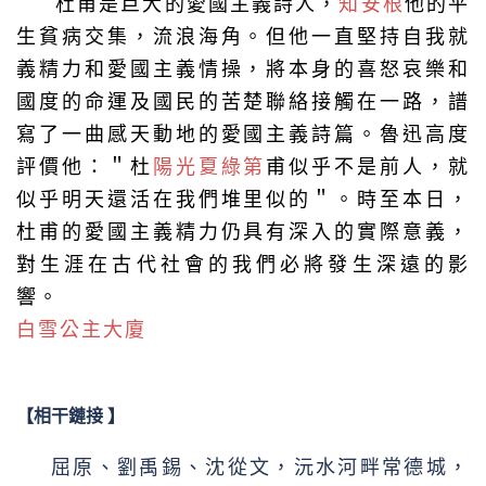
杜甫是巨大的愛國主義詩人，
知安根
他的平
生貧病交集，流浪海角。但他一直堅持自我就
義精力和愛國主義情操，將本身的喜怒哀樂和
國度的命運及國民的苦楚聯絡接觸在一路，譜
寫了一曲感天動地的愛國主義詩篇。魯迅高度
評價他：＂杜
陽光夏綠第
甫似乎不是前人，就
似乎明天還活在我們堆里似的＂。時至本日，
杜甫的愛國主義精力仍具有深入的實際意義，
對生涯在古代社會的我們必將發生深遠的影
響。
白雪公主大廈
【相干鏈接 】
屈原、劉禹錫、沈從文，沅水河畔常德城，