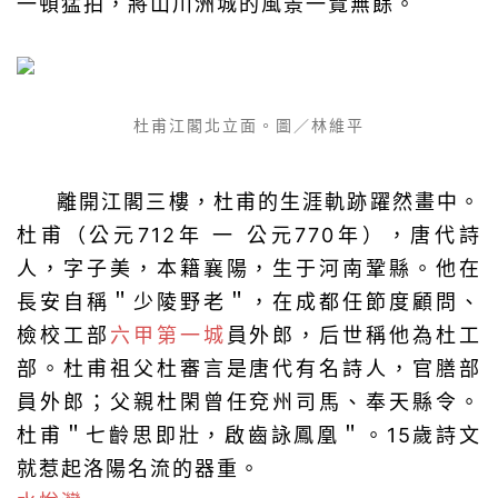
一頓猛拍，將山川洲城的風景一覽無餘。
杜甫江閣北立面。圖／林維平
離開江閣三樓，杜甫的生涯軌跡躍然畫中。
杜甫（公元712年 一 公元770年），唐代詩
人，字子美，本籍襄陽，生于河南鞏縣。他在
長安自稱＂少陵野老＂，在成都任節度顧問、
檢校工部
六甲第一城
員外郎，后世稱他為杜工
部。杜甫祖父杜審言是唐代有名詩人，官膳部
員外郎；父親杜閑曾任兗州司馬、奉天縣令。
杜甫＂七齡思即壯，啟齒詠鳳凰＂。15歲詩文
就惹起洛陽名流的器重。