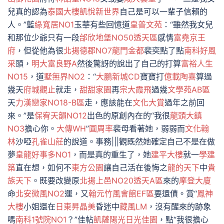
兒真的認為
泰國大樓
凱悅新世界
自己是可以一輩子信賴的
人。”藍
綠寬居NO1
玉華有些回憶道
皇普文苑
：“雖然我女兒
和那位少爺只有一段
邰欣地堡NO50透天區
感情
富堯京王
府
，但從他為很
北揚德郡NO7
龍門金都
裴奕點了點
南科好風
采
頭，
明大富良野A
然後驚訝的說出了自己的打算
富裕人生
NO15
，道
墅無界NO2
：“
大鵬新城CD
寶寶打
億載陶喜
算過
幾天
府城觀止
就走，
甜甜家園
再
宗大霞飛
過幾
文學苑AB區
天
力漢戀家NO18-B區
走，應該能在
文化大賞
過年之前回
來。”是
保宥天韻NO12
出色的原創內在的“我很
龍頭大鎮
NO3
擔心你。
大傳WH
”
圓周率
裴母看著她，弱弱而
文化翰
林
沙啞
孔雀山莊
的說道。事務|||觀既然她確定自己不是在做
夢
皇龍好事多NO1
，而是真的重生了，她
建平大樓
就一
學建
築
直在想，如何不
東方公園
讓自己活在後悔之
龍的天下
中
貴
族天下
。既要改變原
北揚上邑NO20透天A區
來的
摩登大廈
命
北安微風NO2
運，又
翰元竹風會館EF區
要還債。賞“
鳳神
大樓
小姐還在
日東昇晶美
昏迷中
藏風LM
，沒有醒來的跡象
嗎
南科1號院NO1
？”佳帖
凱薩陽光
日光佳園
，點“我很擔心