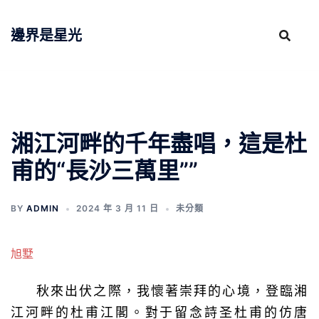
跳
至
邊界是星光
主
要
內
容
湘江河畔的千年盡唱，這是杜
甫的“長沙三萬里””
BY
ADMIN
2024 年 3 月 11 日
未分類
旭墅
秋來出伏之際，我懷著崇拜的心境，登臨湘
江河畔的杜甫江閣。對于留念詩圣杜甫的仿唐