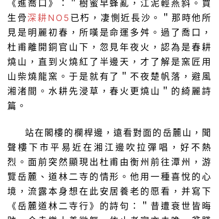
《進喬口》：＂樹蜜早蜂亂，江泥輕燕斜。賈
生骨
深耕NO5
已朽，凄惻近長沙。＂那時他所
見是明麗初春，所嘆是命運多舛。過了喬口，
杜甫離開銅官山下，忽見年夜火，認為是春耕
燒山，直到火燒紅了半邊天，才了解是窯匠用
山柴燒龍窯。于是就有了＂不夜楚帆落，避風
湘渚間。水耕先浸草，春火更燒山＂的綺麗詩
篇。
站在閣樓的欄桿邊，遠看對面的岳麓山，聞
聲樓下市平易近在湘江邊吹拉彈唱，好不熱
烈。面前突然顯現出杜甫由衡州前往潭州，游
覽岳麓、道林二寺的情形。他用一種喜悅的心
境，流露本身想在此安居養老的愿看，并寫下
《岳麓道林二寺行》的詩句：＂昔遭衰世皆晦