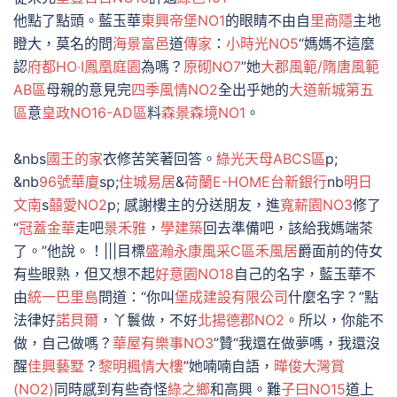
他點了點頭。藍玉華
東興帝堡NO1
的眼睛不由自
里商隱
主地
瞪大，莫名的問
海景富邑
道
傳家
：
小時光NO5
“媽媽不這麼
認
府都HO‧I
鳳凰庭園
為嗎？
原砌NO7
”她
大郡風範/隋唐風範
AB區
母親的意見完
四季風情NO2
全出乎她的
大道新城第五
區
意
皇政NO16-AD區
料
森景森境NO1
。
&nbs
國王的家
衣修苦笑著回答。
綠光天母ABCS區
p;
&nb
96號華廈
sp;
住城易居
&
荷蘭E-HOME
台新銀行
nb
明日
文南
s
囍愛NO2
p; 感謝樓主的分送朋友，進
寬薪園NO3
修了
“
冠蓋金華
走吧
景禾雅
，
學建築
回去準備吧，該給我媽端茶
了。”他說。！|||目標
盛瀚永康風采C區
禾風居
爵面前的侍女
有些眼熟，但又想不起
好意園NO18
自己的名字，藍玉華不
由
統一巴里島
問道：“你叫
堡成建設有限公司
什麼名字？”點
法律好
諾貝爾
，丫鬟做，不好
北揚德郡NO2
。所以，你能不
做，自己做嗎？
華屋有樂事NO3
”贊“我還在做夢嗎，我還沒
醒
佳興藝墅
？
黎明楓情大樓
”她喃喃自語，
曄俊大灣賞
(NO2)
同時感到有些奇怪
綠之鄉
和高興。難
子曰NO15
道上