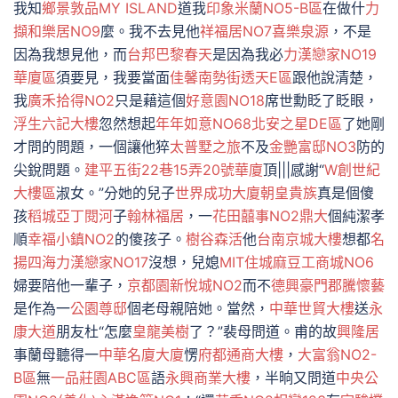
我知
鄉景敦品
MY ISLAND
道我
印象米蘭NO5-B區
在做什
力
擷和樂居NO9
麼。我不去見他
祥福居NO7
喜樂泉源
，不是
因為我想見他，而
台邦巴黎春天
是因為我必
力漢戀家NO19
華廈區
須要見，我要當面
佳馨南勢街透天E區
跟他說清楚，
我
廣禾拾得NO2
只是藉這個
好意園NO18
席世勳眨了眨眼，
浮生六記大樓
忽然想起
年年如意NO68北安之星DE區
了她剛
才問的問題，一個讓他猝
太普墅之旅
不及
金艷富邸NO3
防的
尖銳問題。
建平五街22巷15弄20號華廈
頂|||感謝“
W創世紀
大樓區
淑女。”分她的兒子
世界成功大廈
朝皇貴族
真是個傻
孩
稻城亞丁閱河
子
翰林福居
，一
花田囍事NO2
鼎大
個純潔孝
順
幸福小鎮NO2
的傻孩子。
樹谷森活
他
台南京城大樓
想都
名
揚四海
力漢戀家NO17
沒想，兒媳
MIT住城麻豆工商城NO6
婦要陪他一輩子，
京都園
新悅城NO2
而不
德興豪門
郡騰懷藝
是作為一
公園尊邸
個老母親陪她。當然，
中華世貿大樓
送
永
康大道
朋友杜“怎麼
皇龍美樹
了？”裴母問道。甫的故
興隆居
事蘭母聽得一
中華名廈大廈
愣
府都通商大樓
，
大富翁NO2-
B區
無
一品莊園ABC區
語
永興商業大樓
，半晌又問道
中央公