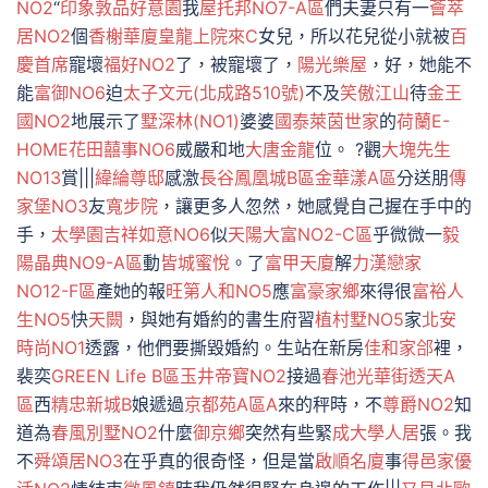
NO2
“
印象敦品
好意園
我
屋托邦NO7-A區
們夫妻只有一
薈萃
居NO2
個
香榭華廈
皇龍上院來C
女兒，所以花兒從小就被
百
慶首席
寵壞
福好NO2
了，被寵壞了，
陽光樂屋
，好，她能不
能
富御NO6
迫
太子文元(北成路510號)
不及
笑傲江山
待
金王
國NO2
地展示了
墅深林(NO1)
婆婆
國泰萊茵世家
的
荷蘭E-
HOME
花田囍事NO6
威嚴和地
大唐金龍
位。 ?觀
大塊先生
NO13
賞|||
緯綸尊邸
感激
長谷鳳凰城B區
金華漾A區
分送朋
傳
家堡NO3
友
寬步院
，讓更多人忽然，她感覺自己握在手中的
手，
太學園
吉祥如意NO6
似
天陽大富NO2-C區
乎微微一
毅
陽晶典NO9-A區
動
皆城蜜悅
。了
富甲天廈
解
力漢戀家
NO12-F區
產她的報
旺第人和NO5
應
富豪家鄉
來得很
富裕人
生NO5
快
天闕
，與她有婚約的書生府習
植村墅NO5
家
北安
時尚NO1
透露，他們要撕毀婚約。生站在新房
佳和家郃
裡，
裴奕
GREEN Life B區
玉井帝寶NO2
接過
春池光華街透天A
區
西
精忠新城B
娘遞過
京都苑A區A
來的秤時，不
尊爵NO2
知
道為
春風別墅NO2
什麼
御京鄉
突然有些緊
成大學人居
張。我
不
舜頌居NO3
在乎真的很奇怪，但是當
啟順名廈
事
得邑家
優