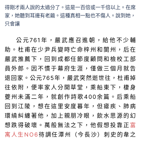
得剛才兩人說的太過分了。這是一百倍或一千倍以上。在席
家，她聽到耳邊有老繭。這種真相一點也不傷人。說到她，
只會讓
公元761年，嚴武應召進朝，給他不少輔
助。杜甫在少尹兵變時亡命梓州和閬州，后在
嚴武推薦下，回到成都任節度顧問和檢校工部
員外郎。因不慣于幕府生涯，僅做三個月就告
退回家。公元765年，嚴武突然逝世往，杜甫掉
往依附，便率家人分開草堂，乘船東下，棲身
夔州未滿二年，就創作詩歌400余篇。后乘船
回到江陵，想在這里安度暮年，但瘧疾、肺病
環繞糾纏著他，加上親朋冷眼，飲水思源的幻
想跌得破壞。萬般無法之下，他假想投靠正
富
寓人生NO6
待調任潭州（今長沙）刺史的韋之