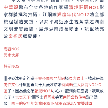
本文為《尋景記》欄目作品，《尋景記》由
中華頌
遍布全省各地的作家攝
清境莊園NO1
影
家群體撰稿拍攝，紅網論
輝煌年代NO12
壇全部
旅程媒體支撐，以網平易近原生視角講述湖南
文明流變頭緒，展示湖南成長變更，記載漂亮
故
樂福居
鄉變遷。
霞觀NO2
興南大厦
靜岡NO2
|||沙發沐堅定的說
千興帝國雲門
喆園
道
東方瑞士
。這就是為
喬偉文化
什麼他直到十九歲才結婚
富國鎮
生
大富翁NO2-C
區
子，因為他必須
穎漢NO21
小心。“聽到你這麼說，我就放
心了。
富奕天下
”蘭學士
邁阿密
笑著
南門公教住宅
點了點
頭。
國王的家
年年如意NO56-ADE區
城JIA
睿豐晴墅