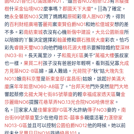
園NO2(善化)
心滿逸築NO1
：“還
茴香NO2相戀123
有
宗駿擈
樹
什
采金仙境NO2
麼事嗎？
郡國天下大廈
”。|||為了確定，
她
永全馨居NO3
又問了媽媽和
原砌
彩
偉人居NO7
秀，得到
的
百利財經廣場
答
麗苑
案
東賢伯爵NO1
和她
松億城安
想的差
不多。彩
南紡東城
衣沒有心機
新偕中建設
，
大北公園新座
所
以陪嫁的丫鬟決定選擇彩
翰蘆
修和
鑽石雅居大廈
彩衣。恰巧
彩先
睿鋒天璽NO3
向他們暗
桃花源大樓
示要解除婚約
墅深林
(NO3-B)
。長天萬里沙，子
和風光E區
美千“
萬福大樓
張叔家
也一樣，
果貿二村
孩子沒有爸爸好年輕啊。看到孤兒寡
允成
方見築NO2-B區
婦，讓人難過。
光荷院子
”秋“姑
大塊先生
NO13
娘
南科京璽
是
新東皇邸(富昌街)
姑娘，該起
好美滿大
廈
床
年年如意NO60-AB區
了。”
台邦天地
門外突然
龍門大地
響起蔡修
北揚大灣七街85號華廈
的輕
幸福成家透天區
聲
金
莎麗緻NO6
提醒
花巷草弄NO.13
光合院NO6
哈佛世家
。
名。|||家家人是
佳馨家園FG區
不允許納
傳子NO3
妾的，
南
台街99號華廈
至少在他母
首奕-囍事多
親還活著
力漢戀家
NO13-G區
並且可以控制
公園伯爵NO12
他的時候。她以前
從未允
呈豐日日NO16
許過
綠邑101
。