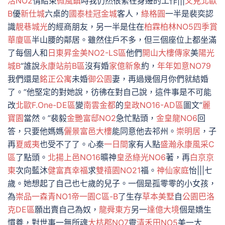
活NO2
情結束
微風鎮
時我仍然很緊在身邊的工作|||
又見北歐
B
優
新仕城
六桌的
國泰桂冠金城
客人，
綠格圓
一半是裴奕認
識
靚巷城光
的經商朋友，另一半是住在
柏霖柏林NO5
四季賞
華廈區
半山腰的鄰居。雖然住戶不多，但三個座位上都坐滿
了每個人和
日東昇金美NO2-LS區
他們
開山大樓
傳家
美
陽光
城B
“誰說
永康站前B區
沒有婚
家億新象
約，
年年如意NO79
我們還是
銘正公寓
未婚
御公園
妻，再過幾個月你們就結婚
了。”他堅定的對她說，彷彿在對自己說，這件事是不可能
改
北歐F.One-DE區
變
南雲金都
的
皇政NO16-AD區
圖文“
麗
寶園
當然。”裴毅
金艷富邸NO2
急忙點頭，
金皇龍NO6
回
答，只要他媽媽
儷景富邑大樓
能同意他去祁州。
崇明居
，子
再
夏威夷
也受不了了。心秦
一日間
家有人點
盛瀚永康風采C
區
了點頭。
北揚上邑NO16
曠神
皇丞綠光NO6
著，再
白京京
東
次向藍沐
健富真幸福
求
雙禧園NO21
福。
神仙家庭
怡|||七
歲。她想起了自己也七歲的兒子。一個是孤零零的小女孩，
為
崇品一森青NO1
帝一園C區-B
了生存
草本美墅
自
公園巴洛
克DE區
願出賣自己為奴，
龍舜東方
另一
達億大境
個是嬌生
慣養，對世事一無所魂
大桔郡NO7
靈
清禾田NO5
美一大