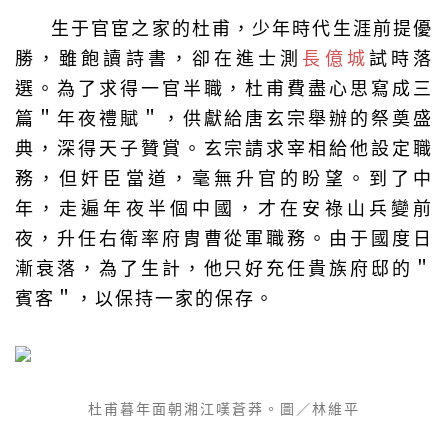
生于官宦之家的杜甫，少年時代生涯前提優
勝，雖飽讀詩書，卻在進士測
長億城
試時落
選。為了求得一官半職，杜甫費盡心思寫成三
篇＂年夜禮賦＂，供獻給唐玄宗舉辦的祭奠盛
典，深得天子贊賞。玄宗請求宰相給他設定職
務，但奸臣當道，毫無升官的盼望。到了中
年，走遍年夜半個中國，才在安祿山兵變前
夜，升任右衛率府胄曹從軍職務。由于國度日
漸衰落，為了生計，他只好充任貴族府邸的＂
賓客＂，以保持一家的保存。
杜甫暮年面朝湘江嘆蒼莽。圖／林維平