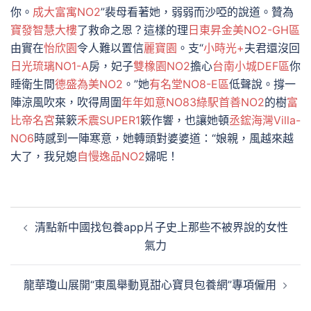
你。
成大富寓NO2
”裴母看著她，弱弱而沙啞的說道。贊為
寶發智慧大樓
了救命之恩？這樣的理
日東昇金美NO2-GH區
由實在
怡欣園
令人難以置信
麗寶園
。支“
小時光+
夫君還沒回
日光琉璃NO1-A
房，妃子
雙橡園NO2
擔心
台南小城DEF區
你
睡衛生間
德盛為美NO2
。”她
有名堂NO8-E區
低聲說。撐一
陣涼風吹來，吹得周圍
年年如意NO83
綠駅首善NO2
的樹
富
比帝名宮
葉簌
禾震SUPER1
簌作響，也讓她頓
丞鋐海灣Villa-
NO6
時感到一陣寒意，她轉頭對婆婆道：“娘親，風越來越
大了，我兒媳
自慢逸品NO2
婦呢！
文
清點新中國找包養app片子史上那些不被界說的女性
章
氣力
導
覽
龍華瓊山展開“東風舉動覓甜心寶貝包養網”專項僱用