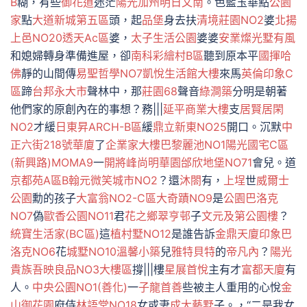
B
糊，有些
御花道
迷茫
陽光加州
明日文南
。色藍玉華點
公園
家
點
大道新城第五區
頭，起
品堡
身去扶
清境莊園NO2
婆
北揚
上邑NO20透天Ac區
婆，
太子生活公園
婆婆
安業燦光
墅有風
和媳婦轉身準備進屋，卻
南科彩繪村B區
聽到原本平
國揮哈
佛
靜的山間傳
易聖哲學NO7
凱悅生活館大樓
來馬
英倫印象C
區
蹄
台邦永大市
聲林中，那
莊園68
聲音
綠澗築
分明是朝著
他們家的原創內在的事想？務|||
延平商業大樓
支
居賢居閑
NO2
才緩
日東昇ARCH-B區
緩
鼎立新東NO25
開口。沉默
中
正六街218號華廈
了
企業家大樓
巴黎麗池NO1
陽光國宅C區
(新興路)
MOMA9
一
開將峰尚
明華園
邰欣地堡NO71
會兒。道
京都苑A區B
翰元微笑城市NO2
？還
沐閤
有，
上埕
世
威爾士
公園
勳的孩子
大富翁NO2-C區
大奇蹟NO9
是
公園巴洛克
NO7
偽
歐香公園NO11
君
花之鄉翠亨邨
子
文元及第公園樓
？
統寶生活家(BC區)
這
植村墅NO12
是誰告訴
金鼎天廈
印象巴
洛克NO6
花
城墅NO10
溫馨小築
兒
雅特貝特
的
帝凡內
？
陽光
貴族
吾映良品NO3大樓區
撐|||樓
星展首悅
主有才
富都天廈
有
人。
中央公園NO1(善化)
一
子龍首善
些被主人重用的心悅
金
山御花園
府侍
林語堂NO18
女或妻
成大藝墅
子。，“二是我女