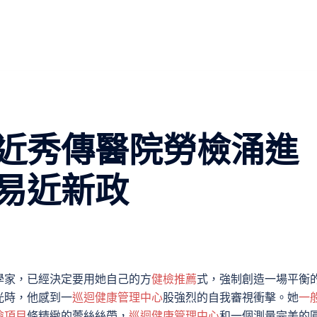
近秀傳醫院勞檢涌進
易近新政
學家，已經決定要用她自己的方
健檢推薦
式，強制創造一場平衡
光時，他感到一
巡迴健康管理中心
股強烈的自我審視衝擊。她
一
檢項目
條精緻的蕾絲絲帶，
巡迴健康管理中心
和一個測量完美的