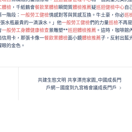
工體檢
，千紙鶴會
餐飲業體檢
瞬間質
體檢推薦
疑
巡迴健檢中心
自
第一階段：
一般勞工健檢
情感對等與質感互換。牛土豪，你必
巡
取張水瓶最貴的一滴淚水。」他
一般勞工健檢
們的力量
巡檢
不再
背
一般勞工身體健康檢查
景雕塑**
巡迴體檢推薦
。這時，咖啡館
箔信用卡，那張卡像一
餐飲業體檢
面小鏡
體檢推薦
子，反射出藍
耀眼的金色。
共建生態文明 共享漂亮家園_中國成長門
戶網－國度到九宮格會議成長門戶