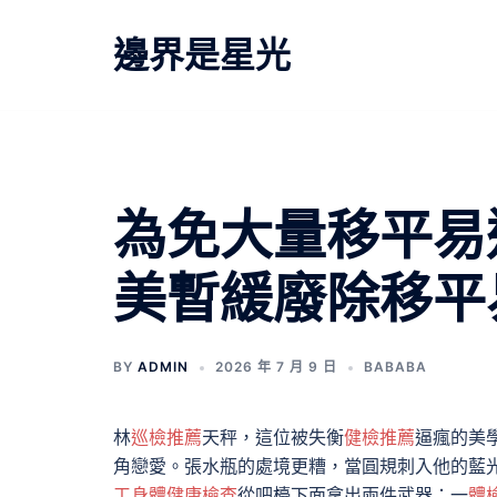
跳
至
邊界是星光
主
要
內
容
為免大量移平易
美暫緩廢除移平
BY
ADMIN
2026 年 7 月 9 日
BABABA
林
巡檢推薦
天秤，這位被失衡
健檢推薦
逼瘋的美
角戀愛。張水瓶的處境更糟，當圓規刺入他的藍
工身體健康檢查
從吧檯下面拿出兩件武器：一
體