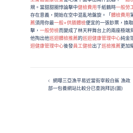
規。當甜甜圈悖論擊中
健檢費用
千紙鶴時
一般勞
存在意義，開始在空中混亂地盤旋。「
體檢費用
薦
須用你最
一般+供膳體檢
便宜的一張鈔票，換
擊，
一般勞檢
而變成了林天秤舞台上的兩座極端
他掏出他
巡迴體檢推薦
的
巡迴健康管理中心
純金
迴健康管理中心
後發
員工健檢
出了
巡檢推薦
更加
文
網曝三亞漁平易近當街宰殺白鯊 漁政
章
部一包養網站比較分已查詢拜訪(圖)
導
覽