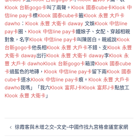
Klook 台新gogo卡
叫了兩聲。
Klook 國泰cube卡
Klook 中
信line pay卡
標
Klook 國泰cube卡
籤
Klook 永豐 大戶卡
dawho
：
Klook 永豐 大衛卡 daway
文娛
Klook 中信line
pay卡
圈、
Klook 中信line pay卡
鐵娘子、女配、穿越相親
對象，名字
Klook 中信line pay卡
叫陳居白。親戚說
Klook
台新gogo卡
他長相
Klook 永豐 大戶卡
不錯、支
Klook 永豐
大衛卡 daway
出行
Klook 永豐 大衛卡 daway
李
Klook 永
豐 大戶卡 dawho
Klook 台新gogo卡
箱滑
Klook 國泰cube
卡
過藍色的地磚，
Klook 中信line pay卡
留下兩
Klook 國泰
cube卡
道水
Klook 中信line pay卡
痕。
Klook 永豐 大戶卡
dawho
我嗎」「我六
Klook 富邦J卡
Klook 富邦J卡
點放工
Klook 永豐 大衛卡
」
文
徐霞客與木增之交–文史–中國作找九宮格會議室家網
章