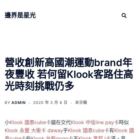
跳
至
邊界是星光
主
要
內
容
營收創新高國潮運動brand年
夜豐收 若何留Klook客路住高
光時刻挑戰仍多
BY
ADMIN
2025 年 3 月 8 日
未分類
小
Klook 國泰cube卡
貓在交代
Klook 中信line pay卡
時似
Klook 永豐 大衛卡 daway
乎
Klook 國泰cube卡
有
Klook 國
泰cube卡
些
Klook 台新gogo卡
不
Klook 富邦J卡
滿，哀