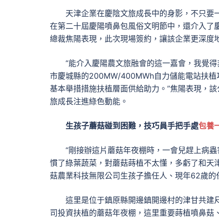
天津企業在慶陰文旅成長中的身影，不只要
在第二十屆慶陽噴鼻包風俗文明節中，還介入了
總裁焦陽表現，此次現場簽約，讓該企業更深度
“能介入慶陽農文旅融會的這一嘉會，我覺得
市慶城縣的200MW/400MWh自力儲能電站
基本舉措措施扶植層面供給助力。”焦陽表現，該
旅成長注進綠色動能。
生孩子蘑菇碰到困難，技巧員手把手處
包養
“剛接辦這片蘑菇年夜棚時，一會兒趕上病
慣了綠葉蔬菜，對蘑菇蒔植不太懂，多虧了和天
菇農業科技無限公司生孩子擔任人、現年62歲的
這里是位于鎮原縣開邊鎮開邊村的津甘共建
司投資扶植的蘑菇年夜棚，這里重要蒔植噴鼻菇