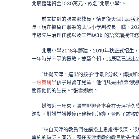
北辰援建資金1030萬元，故名“北辰小學”。
前文提到的張雪娜教員，恰是從天津北辰援
長，現在擔負正寧縣的北辰小學副校長一職。20
年級先生治理任務以及三年級3班的語文講授任
北辰小學2018年籌建，2019年秋正式
一年時光不等的援教。截至今朝，北辰區已派出2
“比擬天津，這里的孩子們情形分歧，講授
一
包養網
半孩子是留守兒童，他們凡是由爺爺奶
關懷他們的生長。”張雪娜說。
援教近一年來，張雪娜聯合本身在天津持久
運動，對講堂講授停止建模化領導，晉陞了該校
“來自天津的教員們在講授上思慮得很深、
集約的缺乏。同時，歷任天津援教的教員對先生