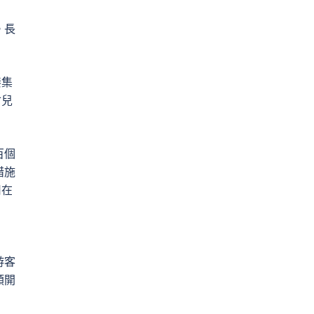
。長
湊集
會兒
百個
措施
司在
游客
類開