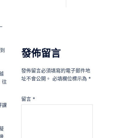
一
月到
發佈留言
發佈留言必須填寫的電子郵件地
越
址不會公開。
必填欄位標示為
*
，往
留言
*
評課
擬
幾