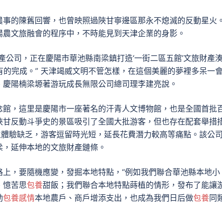
農事的陳舊回響，也曾映照過陜甘寧邊區那永不熄滅的反動星火
陽農文旅融會的程序中，不時能見到天津企業的身影。
產公司，正在慶陽市華池縣南梁鎮打造‘一街二區五館’文旅財產
有的完成。” 天津竭威文明不管怎樣，在這個美麗的夢裡多呆一
、慶陽楠梁塬著游玩成長無限公司總司理李建亮說。
念館，這里是慶陽市一座著名的汗青人文博物館，也是全國首批
陜甘反動斗爭史的景區吸引了全國大批游客，但也存在配套舉措
生體驗缺乏，游客逗留時光短，延長花費潛力較高等痛點。該公
梁，延伸本地的文旅財產鏈條。
路上，要隨機應變，發掘本地特點，“例如我們聯合華池縣本地小
、憶苦思
包養
甜飯；我們聯合本地特點蒔植的情形，發布了能讓
動
包養感情
本地農戶、商戶增添支出，也成為我們日后做
包養
同