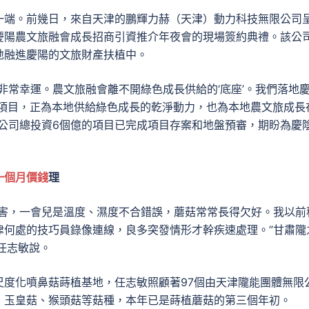
一端。前幾日，來自天津的鵬輝力赫（天津）動力科技無限公司
慶陽農文旅融會成長招商引資推介年夜會的現場簽約典禮。該公
地融進慶陽的文旅財產扶植中。
非常幸運。農文旅融會離不開綠色成長供給的‘底座’。我們落地
扶植項目，正為本地供給綠色成長的乾淨動力，也為本地農文旅成長
公司總投資6個億的項目已完成項目存案和地盤預審，期盼為慶
一個月價錢
理
蟲害，一會兒是溫度、濕度不合錯誤，蘑菇常常長得欠好。我以前
津何處的技巧員錄像連線，良多突發情形才幹疾速處理。”甘肅隴
任志敏說。
尺度化噴鼻菇蒔植基地，任志敏照顧著97個由天津隴能團體無限
、玉皇菇、猴頭菇等菇種，本年已是蒔植蘑菇的第三個年初。