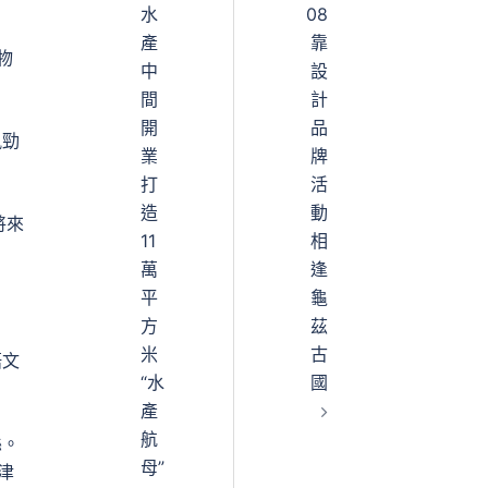
水
08
產
靠
物
中
設
間
計
開
品
風勁
業
牌
打
活
造
動
將來
11
相
萬
逢
平
龜
方
茲
米
古
語文
“水
國
產
航
縣。
母”
津