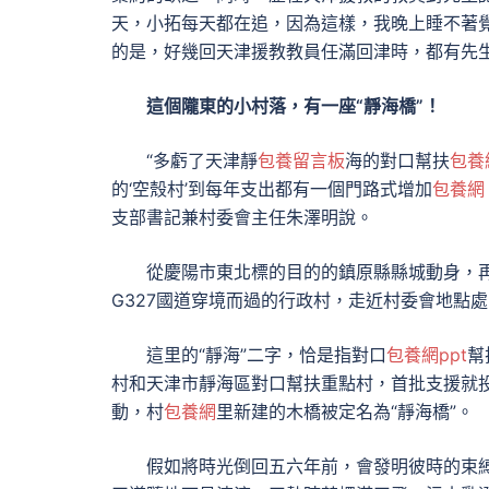
天，小拓每天都在追，因為這樣，我晚上睡不著
的是，好幾回天津援教教員任滿回津時，都有先
這個隴東的小村落，有一座“靜海橋”！
“多虧了天津靜
包養留言板
海的對口幫扶
包養
的‘空殼村’到每年支出都有一個門路式增加
包養網
支部書記兼村委會主任朱澤明說。
從慶陽市東北標的目的的鎮原縣縣城動身，
G327國道穿境而過的行政村，走近村委會地點
這里的“靜海”二字，恰是指對口
包養網ppt
幫
村和天津市靜海區對口幫扶重點村，首批支援就投
動，村
包養網
里新建的木橋被定名為“靜海橋”。
假如將時光倒回五六年前，會發明彼時的束