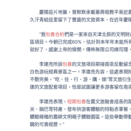
慶陽這片地盤，曾默默承載著周祖教平易近
久汗青給這里留下了豐盛的文旅資本，在近年慶
“我
包養合約
們是一家來自天津北辰的文明財
區項目。今朝已完成60%，估計到本年年末能所
就好了，感謝上帝的憐憫。傳佈無限公司總司理
李建亮所說
包養
的文旅項目鄰接南梁反動留
白色游玩經典景區之一。李建亮先容，這處表現
不敷完美，“吃、住、行、游、購、娛”等文旅衍
建的文旅配套項目，恰是試圖讓更多游客留在南
李建亮表現，
短期包養
在農文旅融會成長的
米、鍋巴等特產，發布供游客體驗的特點赤軍餐
體驗稼穡的農耕文明親子體驗園區。這些舉動帶
闢的可貴經歷。”