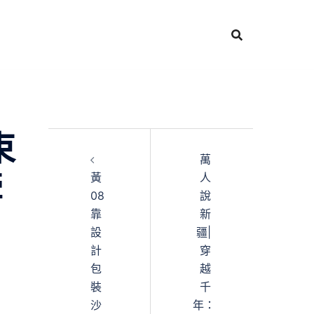
束
萬
牽
黃
人
08
說
靠
新
設
疆|
計
穿
包
越
裝
千
沙
年：