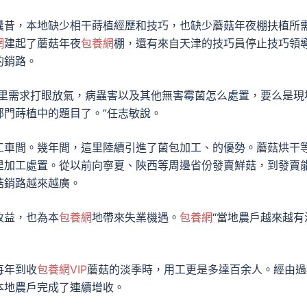
曩昔，本地缺少相干蒔植經歷和技巧，也缺少蘑菇年夜棚扶植所
網
建起了蘑菇年夜
包養網
棚，還有來自天津的技巧員停止技巧領
的銷路。
哪里需求打眼放氣，病蟲害以及其他無害霉菌怎么處置，要么是現
部門蒔植中的題目了。”任志敏說。
工車間。幾年間，這里陸續引進了菌包加工、的優勢。蘑菇烘干
里加工處置。從以前向寧夏、陜西等周邊省份發賣鮮菇，到發賣
菇銷路越來越廣。
收益，也為本
包養網
地帶來失業機遇。
包養網
“當地農戶越來越有
每年到收
包養網VIP
蘑菇的淡季時，用工更是多達百余人。經由過
本地農戶完成了連續增收。