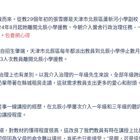
教而來。從教29個年初的張雪娜是天津市北辰區蘆新河小學副校
24年8月起她離開北辰小學援教，今朝介入黌舍行政治理任務、
務。
包養網心得
招生，自招生肇端，天津市北辰區每年都派出教員到北辰小學停止數
3人次教員離開北辰小學援教。
和治理上也有差別。以我介入治理的一年級先生來說，全部年級跨
奶輩帶著在縣城租房走讀，這就需求教員支出更多的愛心和耐煩
從事一線講授的經歷，在北辰小學屢次介入一年級和三年級的聽
的講授程度。
很細，對教材的懂得程度很高，這改良了我們教員有時在講授上比
認但因為父母的命令難以違抗，肖拓也只能接受。”是啊，可是這