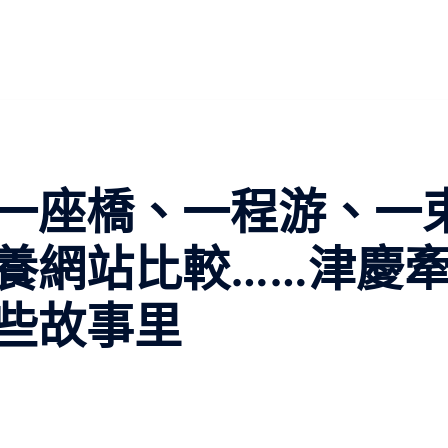
一座橋、一程游、一
養網站比較……津慶
些故事里