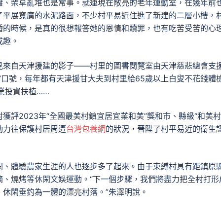
潑、柴草亂堆也是常事。就連現在敞亮的老年運動室，在幾年前
了平展寬廣的水泥路面，不少村平易近住進了新建的二層小樓，
婚的時候，是真的很想報答她的恩情和贖罪，也有吃苦受苦的心
成趣。
見來自天津援建的影子——村里的圖書閱覽室由天津慈悲總會支
”口號，每年都有天津援甘大夫到村里給65歲以上白叟不花錢體
業投資扶植……
評2023年“全國最美村鎮宜居宜業和美”獎和市、縣級“和美村
動力往保護村居周遭
台灣包養網
的狀況，晉陞了村平易近的衛生
閑、體驗農家生涯的人也逐步多了起來。由于束縛村具有距鎮原
摘、燒烤等休閑文娛運動。“下一個步驟，我們將盡力把全村打形
、休閑垂釣為一體的漂亮村落。”朱澤明說。