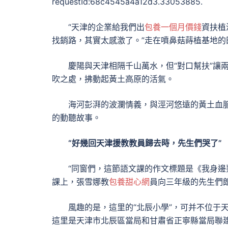
requestId:68c4545a4a12d3.33053885.
“天津的企業給我們出
包養一個月價錢
資扶植
找銷路，其實太感激了。”走在噴鼻菇蒔植基地
慶陽與天津相隔千山萬水，但“對口幫扶”讓
吹之處，拂動起黃土高原的活氣。
海河彭湃的波瀾情義，與涇河悠遠的黃土血
的動聽故事。
“好幾回天津援教教員歸去時，先生們哭了”
“同窗們，這節語文課的作文標題是《我身邊
課上，張雪娜教
包養甜心網
員向三年級的先生們
風趣的是，這里的“北辰小學”，可并不位于
這里是天津市北辰區當局和甘肅省正寧縣當局聯建