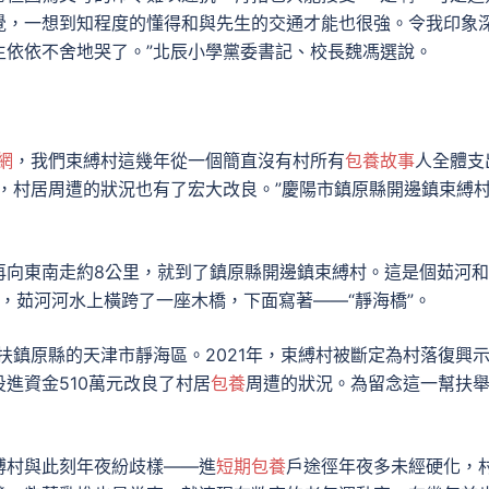
覺，一想到知程度的懂得和與先生的交通才能也很強。令我印象
生依依不舍地哭了。”北辰小學黨委書記、校長魏馮選說。
網
，我們束縛村這幾年從一個簡直沒有村所有
包養故事
人全體支
，村居周遭的狀況也有了宏大改良。”慶陽市鎮原縣開邊鎮束縛
再向東南走約8公里，就到了鎮原縣開邊鎮束縛村。這是個茹河和
處，茹河河水上橫跨了一座木橋，下面寫著——“靜海橋”。
扶鎮原縣的天津市靜海區。2021年，束縛村被斷定為村落復興
進資金510萬元改良了村居
包養
周遭的狀況。為留念這一幫扶
縛村與此刻年夜紛歧樣——進
短期包養
戶途徑年夜多未經硬化，