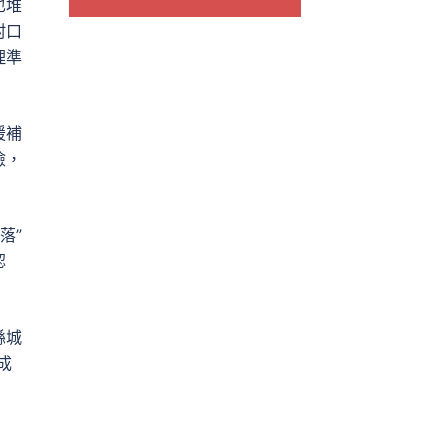
也堆
村口
理準
援補
檢，
落”
認
縣城
成