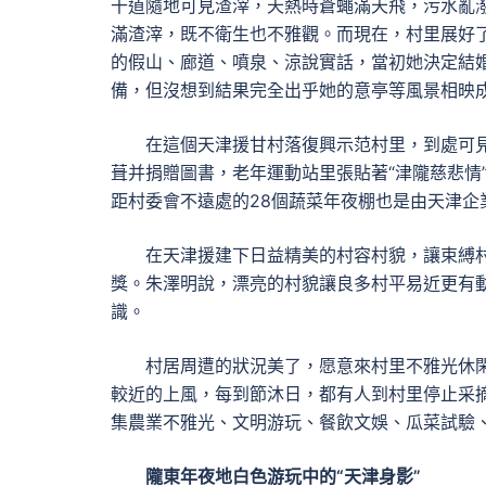
干道隨地可見渣滓，天熱時蒼蠅滿天飛，污水亂
滿渣滓，既不衛生也不雅觀。而現在，村里展好
的假山、廊道、噴泉、涼說實話，當初她決定結
備，但沒想到結果完全出乎她的意亭等風景相映
在這個天津援甘村落復興示范村里，到處可
葺并捐贈圖書，老年運動站里張貼著“津隴慈悲情
距村委會不遠處的28個蔬菜年夜棚也是由天津企
在天津援建下日益精美的村容村貌，讓束縛村獲
獎。朱澤明說，漂亮的村貌讓良多村平易近更有
識。
村居周遭的狀況美了，愿意來村里不雅光休
較近的上風，每到節沐日，都有人到村里停止采
集農業不雅光、文明游玩、餐飲文娛、瓜菜試驗
隴東年夜地白色游玩中的“天津身影”