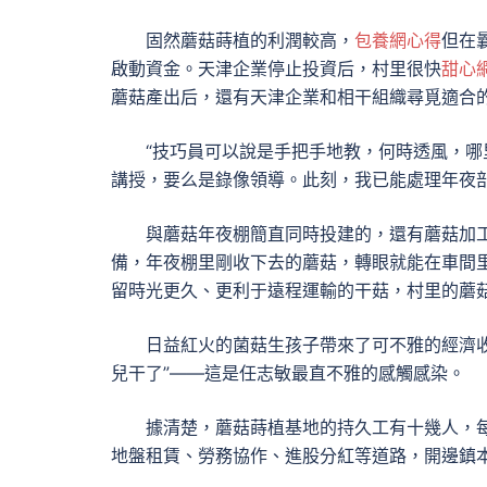
固然蘑菇蒔植的利潤較高，
包養網心得
但在
啟動資金。天津企業停止投資后，村里很快
甜心
蘑菇產出后，還有天津企業和相干組織尋覓適合
“技巧員可以說是手把手地教，何時透風，
講授，要么是錄像領導。此刻，我已能處理年夜
與蘑菇年夜棚簡直同時投建的，還有蘑菇加
備，年夜棚里剛收下去的蘑菇，轉眼就能在車間
留時光更久、更利于遠程運輸的干菇，村里的蘑
日益紅火的菌菇生孩子帶來了可不雅的經濟
兒干了”——這是任志敏最直不雅的感觸感染。
據清楚，蘑菇蒔植基地的持久工有十幾人，
地盤租賃、勞務協作、進股分紅等道路，開邊鎮