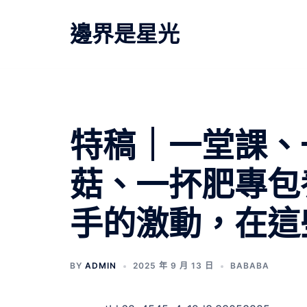
跳
至
邊界是星光
主
要
內
容
文
特稿｜一堂課、
章
菇、一抔肥專包
導
手的激動，在這
覽
BY
ADMIN
2025 年 9 月 13 日
BABABA