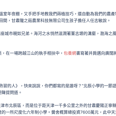
溫室年夜棚，又手把手地教我們蒔植技巧，還自動為我們的農產
的田間，甘肅隴之菇農業科技無限公司生孩子擔任人任志敏說。
兩座城市親如兄弟。海河之水悄然滋潤著董志塬的溝壑，渤海之
脈，在一場跨越江山的執手相扶中，
包養網
書寫著并肩邁向廣闊
熟習的人》，快來說說，你們都寫的是誰呀？”北辰小學的一節
朗聲提問道。
天津市北辰區，而是位于距天津一千多公里之外的甘肅慶陽正寧
的一所尺度化六年制小學。黌舍概算總投資7600萬元，此中天