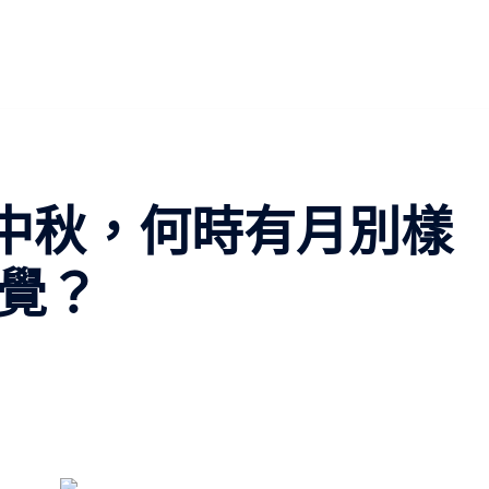
辰中秋，何時有月別樣
視覺？