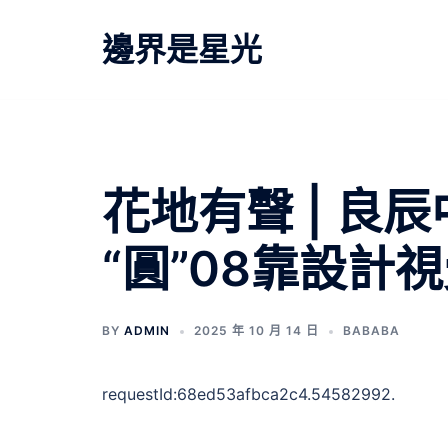
跳
至
邊界是星光
主
要
內
容
花地有聲 | 良
“圓”08靠設計
BY
ADMIN
2025 年 10 月 14 日
BABABA
requestId:68ed53afbca2c4.54582992.