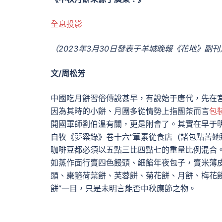
全息投影
（2023年3月30日發表于羊城晚報《花地》副刊
文/周松芳
中國吃月餅習俗傳說甚早，有說始于唐代，先在宮
因為其時的小餅、月團多從情勢上指團茶而言
包
開國軍師劉伯溫有關，更是附會了。其實在早于
自牧《夢粱錄》卷十六“葷素從食店 (諸包點苦
咖啡豆都必須以五點三比四點七的重量比例混合。
如蒸作面行賣四色饅頭、細餡年夜包子，賣米薄
頭、棗箍荷葉餅、芙蓉餅、菊花餅、月餅、梅花餅
餅”一目，只是未明言能否中秋應節之物。