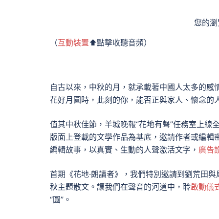
您的瀏覽
（
互動裝置
⬆️點擊收聽音頻）
自古以來，中秋的月，就承載著中國人太多的感情
花好月圓時，此刻的你，能否正與家人、懷念的
值其中秋佳節，羊城晚報“花地有聲”任務室上線全
版面上登載的文學作品為基底，邀請作者或編輯
編輯故事，以真實、生動的人聲激活文字，
廣告
首期《花地·朗讀者》，我們特別邀請到劉荒田
秋主題散文。讓我們在聲音的河道中，聆
啟動儀
“圓”。