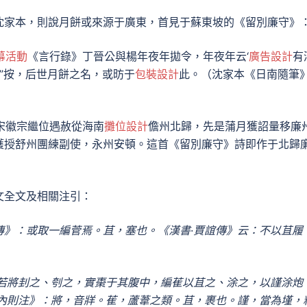
沈家本，則說月餅或來源于廣東，首見于蘇東坡的《留別廉守》
幕活動
《言行錄》丁晉公與楊年夜年拋令，年夜年云‘
廣告設計
有
’”按，后世月餅之名，或昉于
包裝設計
此。（沈家本《日南隨筆
因宋徽宗繼位遇赦從海南
攤位設計
儋州北歸，先是蒲月獲詔量移廉
獲授舒州團練副使，永州安頓。這首《留別廉守》詩即作于北歸
文全文及相關注引：
傳》：或取一編菅焉。苴，塞也。《漢書·賈誼傳》云：不以苴履
，若將刲之、刳之，實棗于其腹中，編萑以苴之、涂之，以謹涂炮
·內則注》：將，音牂。萑，蘆葦之類。苴，裹也。謹，當為墐，