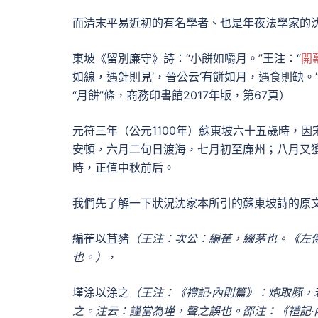
而清末平易近初的有名學者、也是年夜法學家的
東坡《留別廉守》詩：“小餅如嚼月。”王注：“
開
如線，遇針則見’，晉公云‘有餅如月，遇食則缺。
“月餅”條，商務印書館2017年版，第67頁）
元符三年（公元1100年）蘇東坡六十五歲時，
安頓，六月二旬日渡海，七月初至廉州；八月又
時，正值中秋前后。
我們先了解一下狀況沈家本所引的蘇東坡詩的原
編萑以苴豬
（王注：次公：編萑，綴茅也。《左
也。）
，
墐涂以涂之
（王注：《禮記·內則篇》：炮取豚
之。注云：謹當為墐，聲之誤也。邵注：《禮記