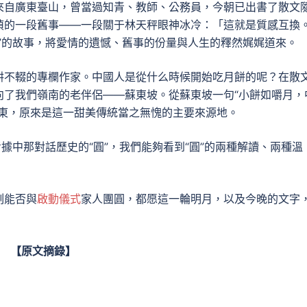
來自廣東臺山，曾當過知青、教師、公務員，今朝已出書了散文
簡媜的一段舊事——一段關于林天秤眼神冰冷：「這就是質感互換
”的故事，將愛情的遺憾、舊事的份量與人生的釋然娓娓道來。
耕不輟的專欄作家。中國人是從什么時候開始吃月餅的呢？在散
向了我們嶺南的老伴侶——蘇東坡。從蘇東坡一句“小餅如嚼月，
廣東，原來是這一甜美傳統當之無愧的主要來源地。
據中那對話歷史的“圓”，我們能夠看到“圓”的兩種解讀、兩種溫
刻能否與
啟動儀式
家人團圓，都愿這一輪明月，以及今晚的文字
【原文摘錄】