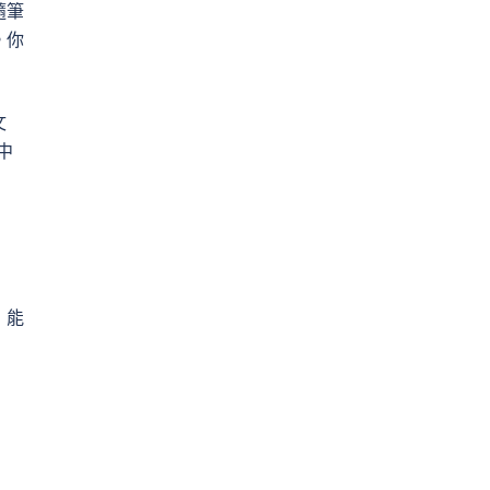
隨筆
。你
文
中
，能