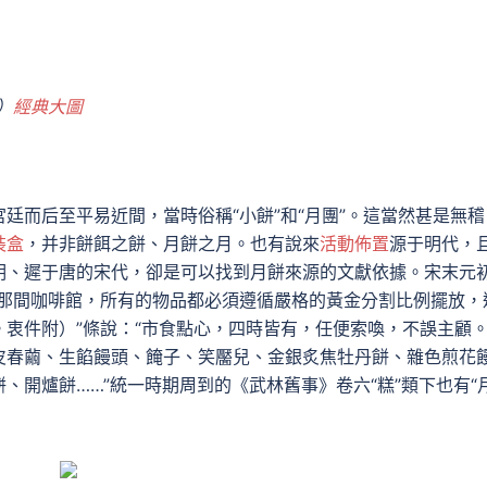
）
經典大圖
廷而后至平易近間，當時俗稱“小餅”和“月團”。這當然甚是無稽
裝盒
，并非餅餌之餅、月餅之月。也有說來
活動佈置
源于明代，
明、遲于唐的宋代，卻是可以找到月餅來源的文獻依據。宋末元
她那間咖啡館，所有的物品都必須遵循嚴格的黃金分割比例擺放，
衷件附）”條說：“市食點心，四時皆有，任便索喚，不誤主顧
皮春繭、生餡饅頭、餣子、笑靨兒、金銀炙焦牡丹餅、雜色煎花
、開爐餅……”統一時期周到的《武林舊事》卷六“糕”類下也有“