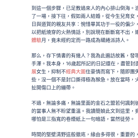
到這一個步驟，已足教過來人的內心排山倒海。
了一場，接下往，假如兩人結婚，從今生兒育女
日與道賀的親友共享：惋惜畢其功于一役的偏少
以把紙燒穿的火熱情話，別說現在斷斷寫不出，
體驗
月，竟未經約定而一路成為繾綣派詩人。
那么，存下情書的有幾人？我為此遍訪故舊，發現
手澤。我本身，16歲起所記的日記還在，盡管封
展
女生，抑制不
經典大圖
住豪情而寫下，隨即團
些，沒一個不是封口撕得極為猴急。放在當時，
扯開傷口上的繃帶。
不過，無論多痛，無論里面的金石之盟若何諷刺
的當事人無不盼望重溫。我讀簡媜此文到這里，
哪怕是三指寬的卷煙紙上一句暗語，當然徒勞。
時間的堅壁清野這般徹底，緣由多得很，重要的，