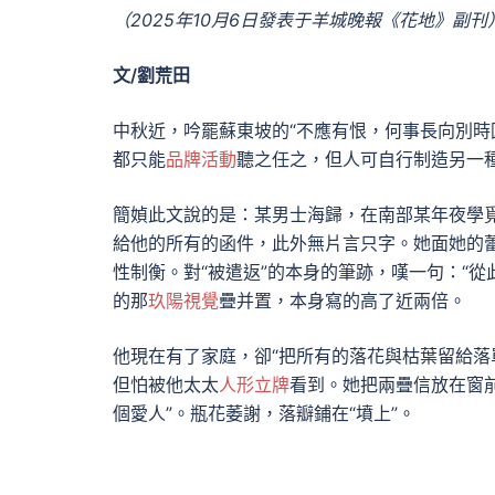
（2025年10月6日發表于羊城晚報《花地》副刊
文/劉荒田
中秋近，吟罷蘇東坡的“不應有恨，何事長向別時
都只能
品牌活動
聽之任之，但人可自行制造另一種
簡媜此文說的是：某男士海歸，在南部某年夜學
給他的所有的函件，此外無片言只字。她面她的
性制衡。對“被遣返”的本身的筆跡，嘆一句：“
的那
玖陽視覺
疊并置，本身寫的高了近兩倍。
他現在有了家庭，卻“把所有的落花與枯葉留給落
但怕被他太太
人形立牌
看到。她把兩疊信放在窗
個愛人”。瓶花萎謝，落瓣鋪在“墳上”。