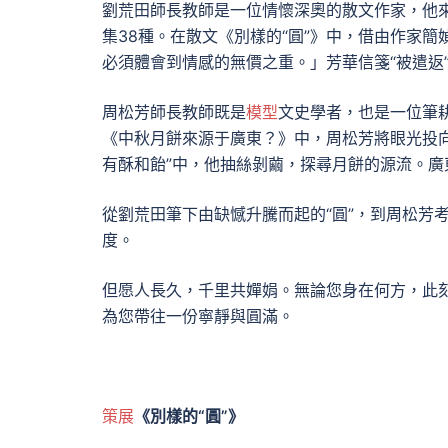
劉荒田師長教師是一位情懷深奧的散文作家，他
集38種。在散文《別樣的“圓”》中，借由作家
必須體會到情感的無價之重。」芳華信箋“被遣返
周松芳師長教師既是
模型
文史學者，也是一位筆
《中秋月餅來源于廣東？》中，周松芳將眼光投
有酥和飴”中，他抽絲剝繭，探尋月餅的源流。
從劉荒田筆下由缺憾升騰而起的“圓”，到周松芳考
度。
但愿人長久，千里共嬋娟。無論您身在何方，此
為您帶往一份寧靜與圓滿。
策展
《別樣的“圓”》