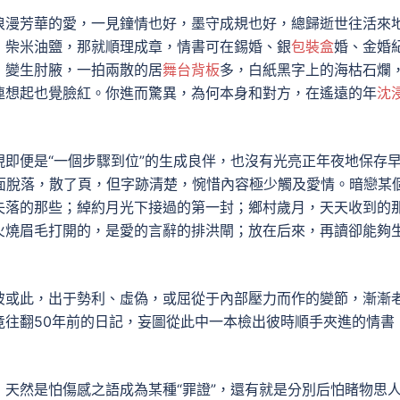
浪漫芳華的愛，一見鐘情也好，墨守成規也好，總歸逝世往活來
，柴米油鹽，那就順理成章，情書可在錫婚、銀
包裝盒
婚、金婚
，變生肘腋，一拍兩散的居
舞台背板
多，白紙黑字上的海枯石爛
連想起也覺臉紅。你進而驚異，為何本身和對方，在遙遠的年
沈
即便是“一個步驟到位”的生成良伴，也沒有光亮正年夜地保存
面脫落，散了頁，但字跡清楚，惋惜內容極少觸及愛情。暗戀某
失落的那些；綽約月光下接過的第一封；鄉村歲月，天天收到的
火燒眉毛打開的，是愛的言辭的排洪閘；放在后來，再讀卻能夠
彼或此，出于勢利、虛偽，或屈從于內部壓力而作的變節，漸漸
竟往翻50年前的日記，妄圖從此中一本檢出彼時順手夾進的情書
天然是怕傷感之語成為某種“罪證”，還有就是分別后怕睹物思