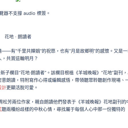
器不支撐 audio 標簽。
花地 · 朗讀者
——有“千里共嬋娟”的祝愿，也有“月是故鄉明”的感懷。又是一
人，共賞這輪明月？
新子欄目“花地·朗讀者”。該欄目根植《羊城晚報》“花地”副刊，
密意朗讀，特附寫作心得或編輯感悟，帶領聽眾聆聽創作現場、
設計
更顯活脫可愛。
與周松芳兩位作家，親自朗讀他們發表于《羊城晚報》花地副刊的
式
聽兩種紛歧樣的中秋心情，尋找屬于每個人心中那一份獨特的