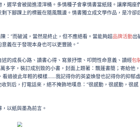
物，遲早會被拋進渣滓桶。多情種子會拿情書當紙錢。讓摩羯座
只剩下腳踝上的標籤在隨風飄盪。情書獨立成文學作品，是冷卻
指陳：“而破滅，當然是終止，但不應絕看。當能夠超
品牌活動
出
的意義在于發現本身也可以更豐饒。”
自述的成長心路、讀書心得、寫景抒懷、叩問性命意義、讀經
包
二萬多字，裝訂成別致的小書，封面上題著：飄蓬書簡；寄給他
運，看過彼此年輕的模樣……我記得你的英姿煥發也記得你的抑郁
他收到后，打電話來，絕不掩飾地嘆息：“很感動，很感動，很感
歸，以紙與墨為前言。