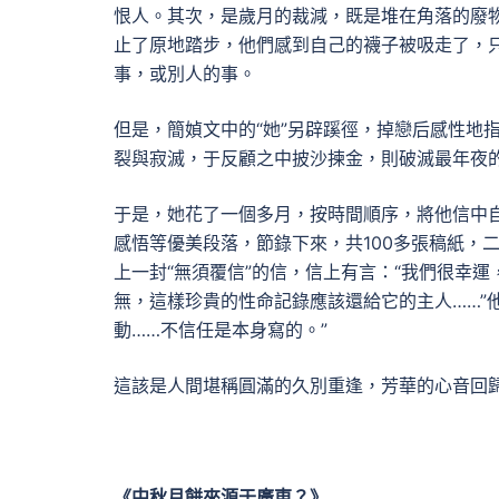
恨人。其次，是歲月的裁減，既是堆在角落的廢
止了原地踏步，他們感到自己的襪子被吸走了，
事，或別人的事。
但是，簡媜文中的“她”另辟蹊徑，掉戀后感性地
裂與寂滅，于反顧之中披沙揀金，則破滅最年夜
于是，她花了一個多月，按時間順序，將他信中
感悟等優美段落，節錄下來，共100多張稿紙，
上一封“無須覆信”的信，信上有言：“我們很幸
無，這樣珍貴的性命記錄應該還給它的主人……”
動……不信任是本身寫的。”
這該是人間堪稱圓滿的久別重逢，芳華的心音回
《中秋月餅來源于廣東？》