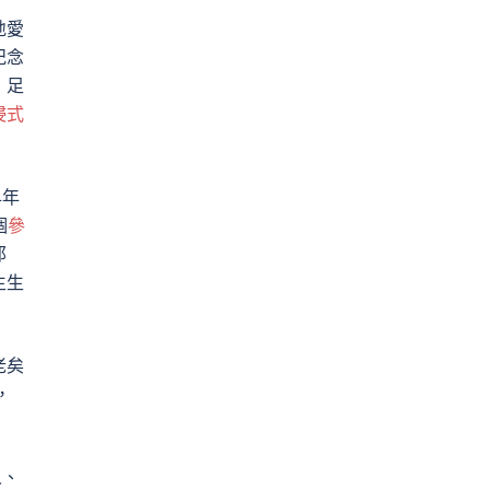
地愛
紀念
，足
浸式
早年
個
參
那
生生
老矣
，
人、