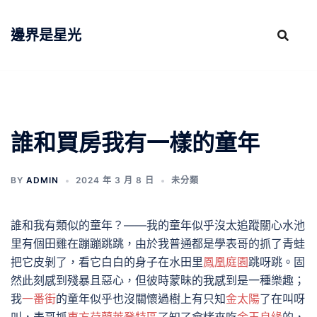
跳
至
邊界是星光
主
要
內
容
誰和買房我有一樣的童年
BY
ADMIN
2024 年 3 月 8 日
未分類
誰和我有類似的童年？——我的童年似乎沒太追蹤關心水池
里有個田雞在蹦蹦跳跳，由於我普通都是學表哥的抓了青蛙
把它皮剝了，看它白白的身子在水田里
鳳凰庭園
跳呀跳。固
然此刻感到殘暴且惡心，但彼時蒙昧的我感到是一種樂趣；
我
一番街
的童年似乎也沒關懷過樹上有只知
金太陽
了在叫呀