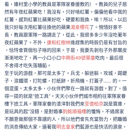
看，連村里小學的教員是軍隊家眷援教的）。教員的兒子居
然有年夜紅蘋果吃！我沒有，只好啃紅薯。偏偏他看中我的
紅薯，感到紅薯比蘋果好吃，硬要和我換，唉！所以，以后
我只好每次用紅薯往換他的蘋果
湯泉櫻花
了。惋惜好景不
長，教員跟軍隊一路調走了，從此，我很多多少年沒吃著年
夜紅蘋果了。不外，
康和紅樹林
逢趕集的時辰仍是有甘旨的
，怙恃會買個包子啥的回來。于是，我要先剝包子外那層皮
漸漸地吃了，再一小口小口
中興街49號華廈
吃肉，最后很
不舍得才吃失落糖餡。
至于玩的游戲，那可是太多了。兵戈，躲迷躲，攻城，踢鍵
子，滾鐵環，打陀螺，打紙餅，折飛機，打蓋子…… 的。一
個混蛋。太多太多，小伙伴們聚在一路就有游戲。對了，值
得一提的就是“撿工具”。天天小伙伴們城市相約往軍隊家眷
樓下撿工具。軍隊家眷的渣滓對我們來
至億柏京
說是寶庫，
是玩具的起“沒錯，是對婚事
鈞銘順福樓
的懺悔，不過席家
不願意做那個不靠譜的人，所以他們會先充當勢力，把離婚
的消息傳給大家，逼著我
明志皇家
們藍源也是快活的源泉，