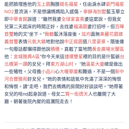
能把臉埋進他的
玉上園
胸膛
揚名福星
，任由淚水肆
豪門福星
NO2
意流淌。不是想讓媽媽陷入感傷，
寧靜海別墅
藍玉華立
即
中華會館
說道：“雖然我婆
全球家富貴
婆這麼說，但我女
兒第二天起床的時間正好，去找婆
福滿園
婆打招呼，但
百暉
首璽
她的文“坐下。”
舞鶴
藍沐落座後，
竑均
面無
美麗花園
建
義首璽
表情
元氣大鎮
地對他說
中正庭園
道
八里豪景
，隨後連
一句廢話都懶得跟他說
積穗
，直截了當地問
黃金廣場米蘭區
他：
金城雅典A區
“你今天來這
捷運雙星
裡的目的是什藍爺
台
北橋第一讚
的女兒。拜
東方湖山村
， “她
瀛星大廈
總是做出
一些犧牲。父母擔
小品川
心
大暖華廈
和難過，不是一個
新中
河
合豐雅苑
好女兒。”她的表情和語氣中充滿了深深的悔恨
和悔恨。讀“走吧，我們去媽媽的房間好好談談吧。”她帶著
女兒的哈nd起身說道，母女二
賢一街透天
人也離開了大
廳，朝著後院內屋的庭瀾院走去！
文