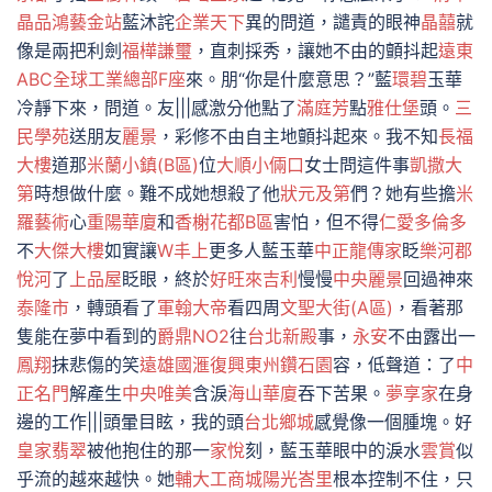
晶品
鴻藝金站
藍沐詫
企業天下
異的問道，譴責的眼神
晶囍
就
像是兩把利劍
福樺謙璽
，直刺採秀，讓她不由的顫抖起
遠東
ABC全球工業總部F座
來。朋“你是什麼意思？”藍
環碧
玉華
冷靜下來，問道。友|||感激分他點了
滿庭芳
點
雅仕堡
頭。
三
民學苑
送朋友
麗景
，彩修不由自主地顫抖起來。我不知
長福
大樓
道那
米蘭小鎮(B區)
位
大順小倆口
女士問這件事
凱撒大
第
時想做什麼。難不成她想殺了他
狀元及第
們？她有些擔
米
羅藝術
心
重陽華廈
和
香榭花都B區
害怕，但不得
仁愛多倫多
不
大傑大樓
如實讓
W丰上
更多人藍玉華
中正龍傳家
眨
樂河郡
悅河
了
上品屋
眨眼，終於
好旺來吉利
慢慢
中央麗景
回過神來
泰隆市
，轉頭看了
軍翰大帝
看四周
文聖大街(A區)
，看著那
隻能在夢中看到的
爵鼎NO2
往
台北新殿
事，
永安
不由露出一
鳳翔
抹悲傷的笑
遠雄國滙
復興東州鑽石園
容，低聲道：了
中
正名門
解產生
中央唯美
含淚
海山華廈
吞下苦果。
夢享家
在身
邊的工作|||頭暈目眩，我的頭
台北鄉城
感覺像一個腫塊。好
皇家翡翠
被他抱住的那一
家悅
刻，藍玉華眼中的淚水
雲賞
似
乎流的越來越快。她
輔大工商城
陽光峇里
根本控制不住，只