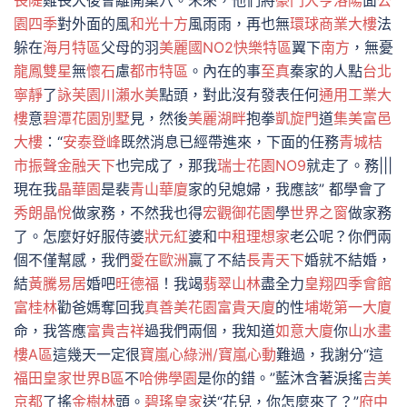
長隄
雞長大後會離開巢穴。未來，他們將
豪門大亨
洛陽
面
公
園四季
對外面的風
和光十方
風雨雨，再也無
環球商業大樓
法
躲在
海月特區
父母的羽
美麗國NO2快樂特區
翼下
南方
，無憂
龍鳳雙星
無
懷石
慮
都市特區
。內在的事
至真
秦家的人點
台北
寧靜
了
詠芙園
川瀨水美
點頭，對此沒有發表任何
通用工業大
樓
意
碧潭花園別墅
見，然後
美麗湖畔
抱拳
凱旋門
道
集美富邑
大樓
：“
安泰登峰
既然消息已經帶進來，下面的任務
青城桔
市
振聲金融天下
也完成了，那我
瑞士花園NO9
就走了。務|||
現在我
晶華園
是裴
青山華廈
家的兒媳婦，我應該” 都學會了
秀朗晶悅
做家務，不然我也得
宏觀御花園
學
世界之窗
做家務
了。怎麼好好服侍婆
狀元紅
婆和
中租理想家
老公呢？你們兩
個不僅幫感，我們
愛在歐洲
贏了不結
長青天下
婚就不結婚，
結
黃騰易居
婚吧
旺德福
！我竭
翡翠山林
盡全力
皇翔四季會館
富桂林
勸爸媽奪回我
真善美花園
富貴天廈
的性
埔墘第一大廈
命，我答應
富貴吉祥
過我們兩個，我知道
如意大廈
你
山水畫
樓A區
這幾天一定很
寶嵐心綠洲/寶嵐心動
難過，我謝分“這
福田皇家世界B區
不
哈佛學園
是你的錯。”藍沐含著淚搖
吉美
京都
了搖
金樹林
頭。
碧瑤皇家
送“花兒，你怎麼來了？”
府中