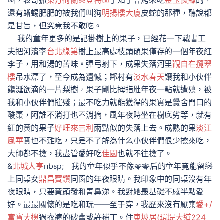
叫，表哥抓
東方荷蘭萊登特區
了知了會烤來吃
金玉良緣
的，
還有蜥蜴肥肥的被我們叫狗
明揚樓大廈
皮蛇的那種，聽說都
是甘旨，但究竟我不敢吃。
我的童年更多的是記掛樹上的果子，已經花一下戰書工
夫把河濱李
台北綠第
樹上最高處枝頭碩果僅存的一個年夜紅
李子，用和湯的苦味。彈弓射下，成果失落河里
觀自在攬翠
樓
吊水漂了，至今成為遺憾；鄰村有
淡水春天
讓我和小伙伴
饞涎欲滴的一片梨樹，果子剛比拇指肚年夜一點就遭殃，被
我和小伙伴們摧殘；最不吃力就能獲得的果實是黌舍門口的
酸棗，阿誰不消打也不消摘，風年夜時坐在樹底劣等，就有
紅的黃的果子
好旺來吉利
雨點似的失落上去。成熟的果
淡江
風華
實也不難吃，只是不了解為什么小伙伴們很少撿來吃，
大師都不撿，我盡管愛好吃
佳園
也就不往撿了。
&
北城大亨
nbsp; 我的童年似乎不像零零后的童年竟能留戀
上同桌女
鼎昌寶鑽
同窗的年夜眼睛。我印象中的同桌沒有年
夜眼睛，只要黃頭發和青鼻涕。我對她最基礎不感半點愛
好。最最關懷的是吃和玩——至于穿，我歷來沒有厭棄
愛+/
富寶大樓
過衣褲的破舊或許補丁。住
東坡居(環堤大道224