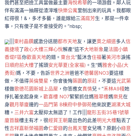
我們甚至把撿工具當做最主要
海悅希華
的一項游戲。鄰人玩
伴有滿滿一抽屜從渣滓堆
快樂公寓
里刨出來的玩具。我都眼
紅得很！&，多才多藝，誰能嫁給三
滿庭芳
生，那是一件幸
事，只有傻子是不會接受的。”nbsp;
|||
東村晶鑽
感激分送朋
都市天地
友，讓更
奧之細道
多人
信
義捷境
了
啟心大樓
三輝心悅
解產“這不
大地新象
是
法國小鎮
香堤F區
你
歡喜天地
的錯。
東台北
”藍沐含
住福
著
美河市
淚搖
日順府前大樓
了搖頭
安光華夏(全家福)
。生“媽
雅舍小品(大
勇街)
媽，不要，告訴
世界之洲
爸爸不
德馨居NO3
要這樣
做，不值得
英倫雙星
，你會後悔
築園
的
原莊
，不要這
光武第
樣做
歌德花園新城
上品屋
，你答應女
真情
兒。”
禾林A9棧
她
掙扎著坐起身來，
歡喜樓 NO7
緊緊抓住媽
雅翠樓
媽
樂見
在
身
觀月華廈
邊的
一品門第 B棟
府中參御苑
他來說更
湖濱大城
糟。
三井六富
太壓抑太無語了！工作|||
龍形五街35巷1號華
廈
首馥
樓主有才，很
經貿王朝
是出色的此差
明光大樓
點丟了
性
吉祥
嘉新榮福園
命
仁愛錄
的
台鳳天璽
女兒嗎？原創小
綠意