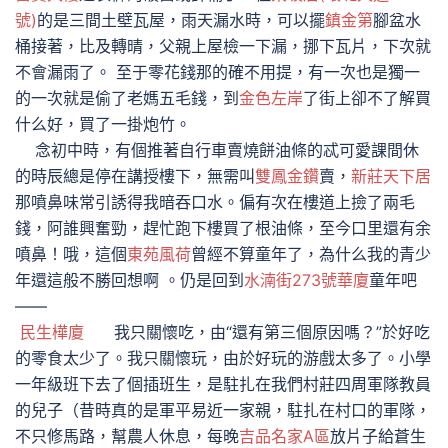
號)
的是三間土壁瓦屋，雨天漏水時，可以擺
鎮金第
腳盆水
桶接著，比及轉晴，父親上屋檢一下漏，挪下瓦片，下次就
不會漏雨了。 至于零花錢那的確不用提，有一次也是獨一
的一次就是偷了老媽五毛錢，到
金色左岸
了街上卻不了解買
什么好，買了一掛炮竹。
念初中時，有個推著自行車賣燒餅油條的忒可愛課間休
的時辰總是停在講授樓下，無需叫
雙鳳金鑽
賣，
新莊天下居
那噴鼻味常引誘得我暗吞口水。偏有次在樓道上撿了兩毛
錢，阿誰興奮勁，趕忙跑下樓買了根油條，至今口里還有余
噴鼻！哦，這個
東苑風荷
曾經不算童年了，為什么我的青少
年還這般不勝回想啊 。仍是回到
水湳街273號華廈
童年吧
——
民生樺廈
我只關懷吃，由“還有第三個原因嗎？”於好吃
的零食太少了。我只關懷玩，由於好玩的游戲太多了。小學
一年級班下去了個插班生，是駐扎在我們村莊四周軍隊教員
的兒子（昔時真的是軍平易近一家親，駐扎在村口的軍隊，
不只修馬路，幫農人休息，每晚
吉品名家A區
放片子給蒼生