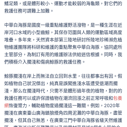
鰭足類，或是體形較小、運動才能較弱的海龜類，對它們的
救護任務可謂難上加難。
中華白海豚是國度一級重點維護野活潑物，是一種生涯在近
岸河口水域的小型齒鯨，其保存范圍與人類的運動區域高度
堆疊。多年來，天然資本部第三陸地研討所陸地珍稀瀕危植
物維護團隊將科研和維護的重點聚焦中華白海豚，協同處所
主管部分，為制訂有用的維護辦法供給迷信根據。同時，我
們積極介入擱淺和傷病鯨豚的救護任務。
鯨豚擱淺在岸上而無法自立回到水里，往往都事出有因。假
如植物自己狀況傑出，純真是誤闖進淺水區遭受退潮而擱
淺，那么在擱淺時代，只需不是體形過年夜的植物，對的的
救護任務可以或許保證植物在潮流回漲之前正常呼吸和
包養
網
恢復膂力，輔助植物度過擱淺這一難關。例如，2020年
擱淺在廣東臺山廣海鎮狼煙角四周泥灘的中華白海豚，盡管
擱淺，但其自己無恙，在廣東江門中華白海豚省級天然維護