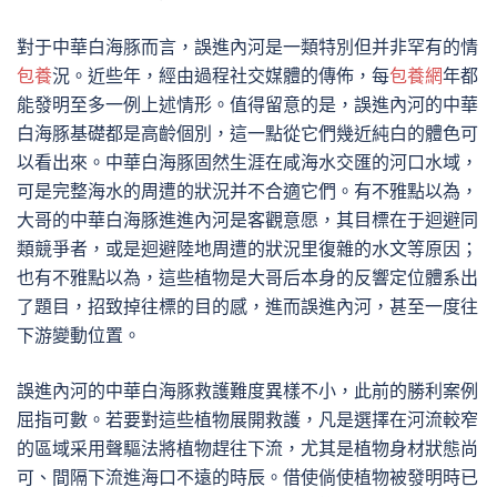
對于中華白海豚而言，誤進內河是一類特別但并非罕有的情
包養
況。近些年，經由過程社交媒體的傳佈，每
包養網
年都
能發明至多一例上述情形。值得留意的是，誤進內河的中華
白海豚基礎都是高齡個別，這一點從它們幾近純白的體色可
以看出來。中華白海豚固然生涯在咸海水交匯的河口水域，
可是完整海水的周遭的狀況并不合適它們。有不雅點以為，
大哥的中華白海豚進進內河是客觀意愿，其目標在于迴避同
類競爭者，或是迴避陸地周遭的狀況里復雜的水文等原因；
也有不雅點以為，這些植物是大哥后本身的反響定位體系出
了題目，招致掉往標的目的感，進而誤進內河，甚至一度往
下游變動位置。
誤進內河的中華白海豚救護難度異樣不小，此前的勝利案例
屈指可數。若要對這些植物展開救護，凡是選擇在河流較窄
的區域采用聲驅法將植物趕往下流，尤其是植物身材狀態尚
可、間隔下流進海口不遠的時辰。借使倘使植物被發明時已