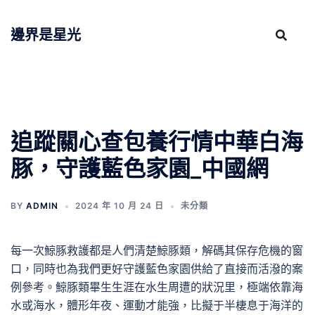
跳
至
邊界是星光
主
要
內
容
追蹤關心查包養行情中華白海
豚，守護藍色家園_中國網
BY
ADMIN
2024 年 10 月 24 日
未分類
每一次鯨豚救護都是人們清楚鯨豚類，解碼其保存危機的窗
口，同時也為我們更好守護藍色家園供給了直接而活潑的案
例參考。鯨豚類畢生生涯在水生周遭的狀況里，極端依靠海
水或海水，體形年夜、運動才能強，比擬于半棲息于海洋的