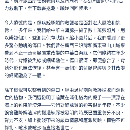
區、廣海派出所任務職員以及四周村平易近6個多小時的合
力救助下，至下戰書退潮，順遂回回陸地。
令人遺憾的是，傷病鯨豚類的救護老是面對宏大風險和挑
釁。十多年來，我們給中華白海豚拍攝了數十萬張照片，用
以辨認個別、監測其保存狀態。縮小圖片后，我們看到了更
多驚心動魄的傷口。我們曾在廣西三娘灣和廣東臺山川域察
看到不止一頭背鰭嚴重改變的中華白海豚，它們能夠在年少
時代，背鰭被魚線或網繩勒住。傷口很深，即便愈合了，背
鰭外形也無法恢復，甚至有一頭個別的背鰭曾經與令其改變
的網繩融為了一體。
除了概況可以察看到的傷口，經由過程剖解救護掉敗而逝世
亡的植物，我們還發明了暗藏在消化道內的殺手——漂浮在
海上的難降解渣滓——它們對鯨豚類的迫害很是年夜。不少
誤食難降解渣滓的擱淺鯨豚被發明的時辰已嚴重養分不良、
膂力不支，加上擱淺帶來的嚴重情感和應激反映，植物不難
掙扎、嗆水或嗆沙而直接逝世亡。