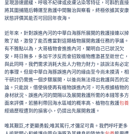
呈現游速遲緩、呼吸不紀律或皮膚沾染等特征，可斟酌直接
將其圍捕隨后轉運至救護中間醫治與察看，終極依據其安康
狀態評價其能否可回回年夜海。
近年來，針對誤進內河的中華白海豚所展開的救護接連以掉
敗了結，激發了能否應當對這類植物展開救護任務的爭議。
有不雅點以為，大哥植物會進進內河，闡明自己已狀況欠
安，時日無多，多加干涉反而會招致植物應激甚至逝世亡，
與此同時，我們需求消耗大批人力物力財力。該說法有必定
的事理。但是中華白海豚誤進內河的緣由至今尚未摸清，相
干研討仍需進一個步驟展開，以後尚無法得出救護與否的定
論。只能說，借使倘使再有植物誤進內河，可先根據植物的
身材狀況、誤進內河的間隔以及展開救護所需的本錢等多方
面來評價，若勝利帶回海水區域的概率高、植物在救護
包養
經過歷程遭到的損害小，仍提出先展開救護。
唯其艱巨,才更顯勇毅;唯其篤行,才彌足可貴。我們呼吁更多
人追蹤關心和維護中華白海豚及其棲息的陸地生
包養
態周遭