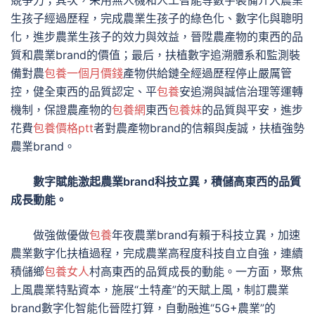
競爭力；其次，采用無人機和人工智能等數字裝備介入農業
生孩子經過歷程，完成農業生孩子的綠色化、數字化與聰明
化，進步農業生孩子的效力與效益，晉陞農產物的東西的品
質和農業brand的價值；最后，扶植數字追溯體系和監測裝
備對農
包養一個月價錢
產物供給鏈全經過歷程停止嚴厲管
控，健全東西的品質認定、平
包養
安追溯與誠信治理等運轉
機制，保證農產物的
包養網
東西
包養妹
的品質與平安，進步
花費
包養價格ptt
者對農產物brand的信賴與虔誠，扶植強勢
農業brand。
數字賦能激起農業brand科技立異，積儲高東西的品質
成長動能。
做強做優做
包養
年夜農業brand有賴于科技立異，加速
農業數字化扶植過程，完成農業高程度科技自立自強，連續
積儲鄉
包養女人
村高東西的品質成長的動能。一方面，聚焦
上風農業特點資本，施展“土特產”的天賦上風，制訂農業
brand數字化智能化晉陞打算，自動融進“5G+農業”的