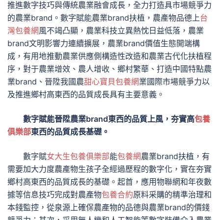
推進數字技巧與傳統農業融會成長，全力打造具市場競爭力
的農業brand。數字賦能農業brand扶植，農產物品德上
台
灣包養網
風不竭凸顯，農業科技立異熱忱日益低落，農業
brand文明影響力連續擴展，農業brand價值生態開端構
成，有用地推動農業供應側構造性改造和農業古代化扶植程
序，對于農業增效、農人增收、鄉村繁華、打造中國特點農
業brand、晉陞我國農
甜心寶貝包養網
業國際市場競爭力以
及推進鄉村高東西的品質成長具有主要意義。
數字賦能晉陞農業brand東西的品質上風，夯實高
包養
俱樂部
東西的品質成長基礎。
數字賦
女大生包養俱樂部
能
包養網
農業brand扶植，有
需要加大力度農產物生孩子全經過歷程的數字化，實在夯實
鄉村高東西的品質成長的基礎。起首，應用物聯網和年夜數
據等信息技巧完成對農產物
包養合約
原料采購的精準治理和
本錢監控，從泉源上確保農產物的品德與農業brand的價錢