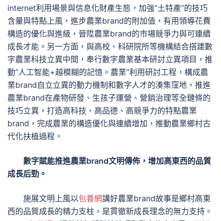
internet利用場景與信息化財產生態，加強“土特產”的技巧
含量與特點上風，進步農業brand的附加值，有用領導花費
構造的優化與進級，晉陞農業brand的市場競爭力與可連續
成長才能。另一方面，與高校、科研院所等機構結合搭建數
字農業科技立異中間，奉行數字農業基本研討立異項目，推
動“人工智能+越模糊的記憶。農業”利用研討工程，構成農
業brand自立立異的動力機制和數字人才的湊集窪地，推進
農業brand在產物研發、生孩子運營、營銷治理等全鏈條的
技巧立異，打造高科技、高品德、高競爭力的特點農業
brand，完成農業的構造優化與連續增加，推動農業鄉村古
代化扶植過程。
數字賦能推進農業brand文明傳佈，增加高東西的品質
成長后勁。
施展文明上風以
包養網
講好農業brand故事是鄉村高東
西的品質成長的精力支柱，是貫徹新成長理念的無力支持。