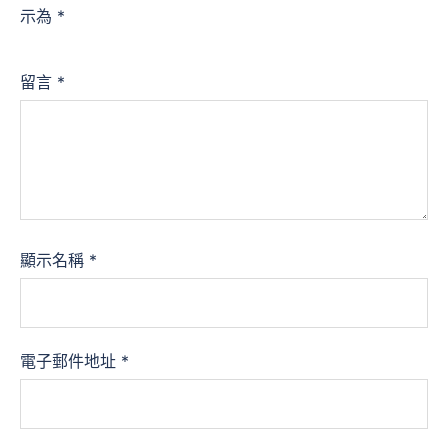
示為
*
留言
*
顯示名稱
*
電子郵件地址
*