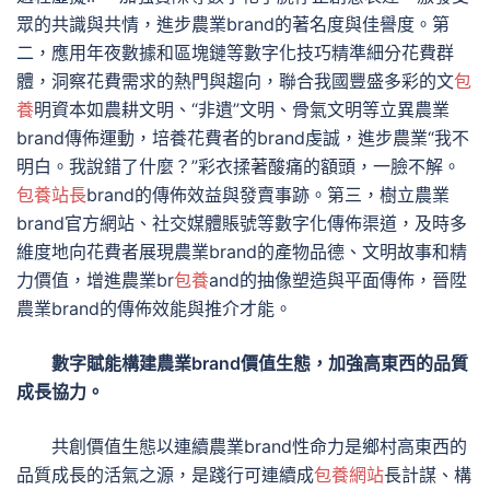
眾的共識與共情，進步農業brand的著名度與佳譽度。第
二，應用年夜數據和區塊鏈等數字化技巧精準細分花費群
體，洞察花費需求的熱門與趨向，聯合我國豐盛多彩的文
包
養
明資本如農耕文明、“非遺”文明、骨氣文明等立異農業
brand傳佈運動，培養花費者的brand虔誠，進步農業“我不
明白。我說錯了什麼？”彩衣揉著酸痛的額頭，一臉不解。
包養站長
brand的傳佈效益與發賣事跡。第三，樹立農業
brand官方網站、社交媒體賬號等數字化傳佈渠道，及時多
維度地向花費者展現農業brand的產物品德、文明故事和精
力價值，增進農業br
包養
and的抽像塑造與平面傳佈，晉陞
農業brand的傳佈效能與推介才能。
數字賦能構建農業brand價值生態，加強高東西的品質
成長協力。
共創價值生態以連續農業brand性命力是鄉村高東西的
品質成長的活氣之源，是踐行可連續成
包養網站
長計謀、構