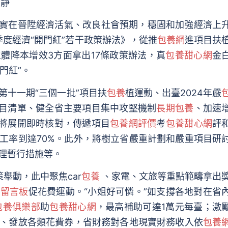
孫靜
實在晉陞經濟活氣、改良社會預期，穩固和加強經濟上
季度經濟“開門紅”若干政策辦法》，從推
包養網
進項目扶
體降本增效3方面拿出17條政策辦法，真
包養甜心網
金
門紅”。
十一期“三個一批”項目扶
包養
植運動、出臺2024年嚴
項目清單、健全省主要項目集中攻堅機制
長期包養
、加速
目將展開即時核對，傳遞項目
包養網評價
考
包養甜心網
評
工率到達70%。此外，將樹立省嚴重計劃和嚴重項目研
理暫行措施等。
動，此中聚焦car
包養
、家電、文旅等重點範疇拿出
養留言板
促花費運動。“小姐好可憐。”如支撐各地對在省
包養俱樂部
助
包養甜心網
，最高補助可達1萬元每臺；激
、發放各類花費券，省財務對各地現實財務收入依
包養