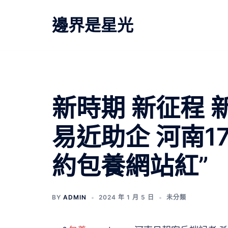
跳
至
邊界是星光
主
要
內
容
新時期 新征程
易近助企 河南1
約包養網站紅”
BY
ADMIN
2024 年 1 月 5 日
未分類