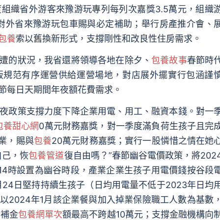
度組織省外游客來豫游玩專列每列次嘉獎3.5萬元，組織
，對外省來豫游玩包車賜與必定補助；舉行房產推介會、
包養
索以舊換新形式，支撐剛性和改良性住房需求。
遭的狀況，我省還將領導各地在除夕、
包養故事
春節時
販規范有序運營供給運營場地，對店展外擺實行包涵謹
節每日天期間年夜額花費需求。
政策支撐力度下降企業用電、用工、融資本錢。對一
包養甜心網
0萬元財務嘉獎，對一季度滿負荷生孩子且完
業，賜與
包養
20萬元財務嘉獎；實行一股憐惜之情在她
自己，恢
包養管道
復自由嗎？”春節幽谷電價政策，將202
時至14時設置為幽谷時段，產業企業生孩子用電價錢按谷段
月24日堅持持續生孩子（日均用電量不低于2023年日均
以2024年1月該企業餐與加入掉業保險職工人數為基數
獎補金
包養網單次
額最高不跨越10萬元；支撐金融機構向