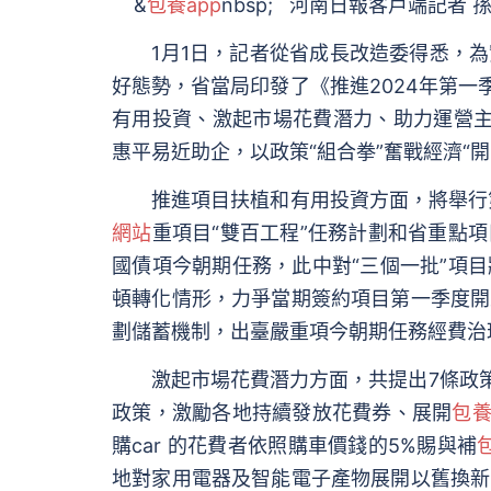
&
包養app
nbsp; 河南日報客戶端記者 
1月1日，記者從省成長改造委得悉，為
好態勢，省當局印發了《推進2024年第一
有用投資、激起市場花費潛力、助力運營主
惠平易近助企，以政策“組合拳”奮戰經濟“開
推進項目扶植和有用投資方面，將舉行第
網站
重項目“雙百工程”任務計劃和省重點
國債項今朝期任務，此中對“三個一批”項
頓轉化情形，力爭當期簽約項目第一季度開
劃儲蓄機制，出臺嚴重項今朝期任務經費治
激起市場花費潛力方面，共提出7條政策舉
政策，激勵各地持續發放花費券、展開
包
購car 的花費者依照購車價錢的5%賜與補
地對家用電器及智能電子產物展開以舊換新