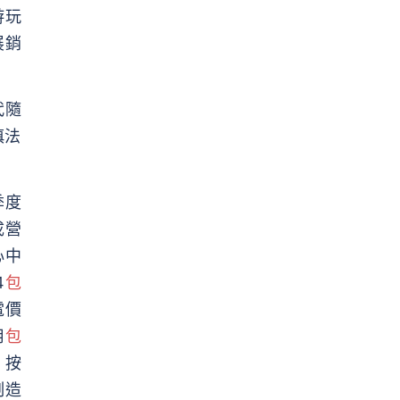
游玩
展銷
代隨
慎法
季度
成營
心中
4
包
電價
用
包
，按
制造