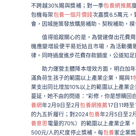
不跨越30%賜與獎補；對一季
包養網推薦
包機每架
包養一個月價錢
次嘉獎6.5萬元
會，因城施策發放購房補助、契稅補助，摸
值得追蹤關心的是，為營建傑出花費周
機應變增設便平易近姑且市場，為活動攤
律。同時過度進步花費存款額度，公道知足
助力運營主體降本增效方面，明白加年夜
滿負荷生孩子的範圍以上產業企業，賜與1
業支出同比增加10%以上的範圍以上產業企
蔓延，她不由的問道：“彩修，你是想贖回
養網
年2月9日至2月
包養網推薦
17日11
的九五折履行；對2024
包養
年2月5日至2
養意思
電量的70%）的範圍以上產業企業，
500元/人的尺度停止獎補，每
包養
家企業