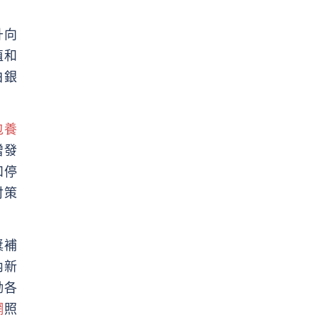
升向
植和
白銀
包養
增發
和停
討策
獎補
內新
勵各
網
照