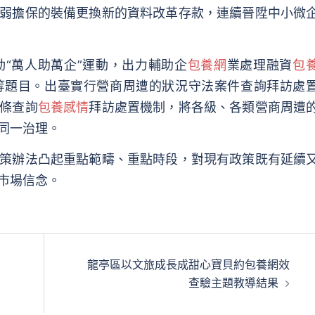
弱擔保的裝備更換新的資料改革存款，連續晉陞中小微
萬人助萬企”運動，出力輔助企
包養網
業處理融資
包
等題目。出臺實行營商周遭的狀況守法案件查詢拜訪處
條查詢
包養感情
拜訪處置機制，將各級、各類營商周遭
同一治理。
策辦法凸起重點範疇、重點時段，對現有政策既有延續
市場信念。
龍亭區以文旅成長成甜心寶貝約包養網效
查驗主題教導結果