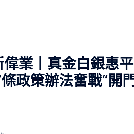
 新偉業丨真金白銀惠平
7條政策辦法奮戰“開