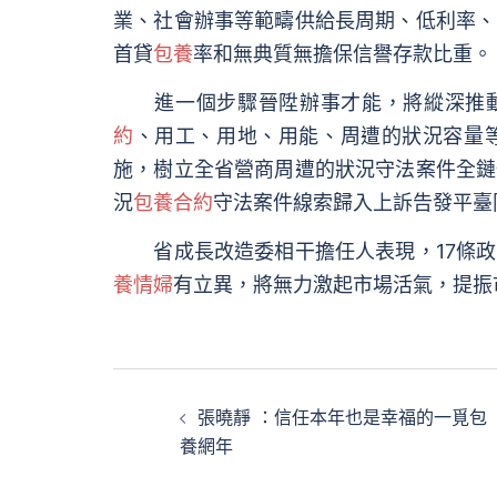
業、社會辦事等範疇供給長周期、低利率、
首貸
包養
率和無典質無擔保信譽存款比重。
進一個步驟晉陞辦事才能，將縱深推動“
約
、用工、用地、用能、周遭的狀況容量
施，樹立全省營商周遭的狀況守法案件全鏈
況
包養合約
守法案件線索歸入上訴告發平臺
省成長改造委相干擔任人表現，17條政
養情婦
有立異，將無力激起市場活氣，提振
文
張曉靜 ：信任本年也是幸福的一覓包
章
養網年
導