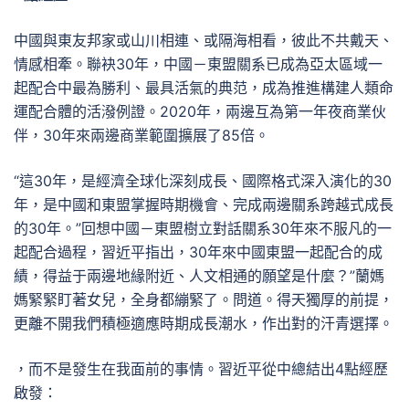
中國與東友邦家或山川相連、或隔海相看，彼此不共戴天、
情感相牽。聯袂30年，中國－東盟關系已成為亞太區域一
起配合中最為勝利、最具活氣的典范，成為推進構建人類命
運配合體的活潑例證。2020年，兩邊互為第一年夜商業伙
伴，30年來兩邊商業範圍擴展了85倍。
“這30年，是經濟全球化深刻成長、國際格式深入演化的30
年，是中國和東盟掌握時期機會、完成兩邊關系跨越式成長
的30年。”回想中國－東盟樹立對話關系30年來不服凡的一
起配合過程，習近平指出，30年來中國東盟一起配合的成
績，得益于兩邊地緣附近、人文相通的願望是什麼？”蘭媽
媽緊緊盯著女兒，全身都繃緊了。問道。得天獨厚的前提，
更離不開我們積極適應時期成長潮水，作出對的汗青選擇。
，而不是發生在我面前的事情。習近平從中總結出4點經歷
啟發：