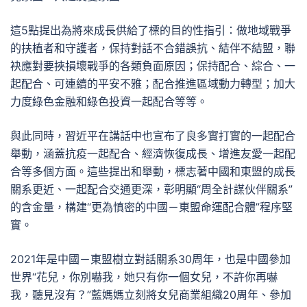
這5點提出為將來成長供給了標的目的性指引：做地域戰爭
的扶植者和守護者，保持對話不合錯誤抗、結伴不結盟，聯
袂應對要挾損壞戰爭的各類負面原因；保持配合、綜合、一
起配合、可連續的平安不雅；配合推進區域動力轉型；加大
力度綠色金融和綠色投資一起配合等等。
與此同時，習近平在講話中也宣布了良多實打實的一起配合
舉動，涵蓋抗疫一起配合、經濟恢復成長、增進友愛一起配
合等多個方面。這些提出和舉動，標志著中國和東盟的成長
關系更近、一起配合交通更深，彰明顯“周全計謀伙伴關系”
的含金量，構建“更為慎密的中國－東盟命運配合體”程序堅
實。
2021年是中國－東盟樹立對話關系30周年，也是中國參加
世界“花兒，你別嚇我，她只有你一個女兒，不許你再嚇
我，聽見沒有？”藍媽媽立刻將女兒商業組織20周年、參加