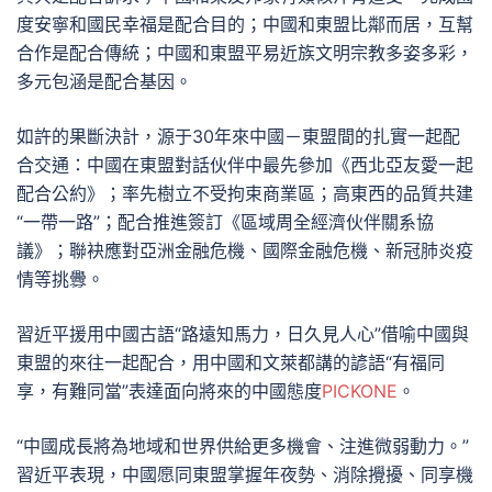
度安寧和國民幸福是配合目的；中國和東盟比鄰而居，互幫
合作是配合傳統；中國和東盟平易近族文明宗教多姿多彩，
多元包涵是配合基因。
如許的果斷決計，源于30年來中國－東盟間的扎實一起配
合交通：中國在東盟對話伙伴中最先參加《西北亞友愛一起
配合公約》；率先樹立不受拘束商業區；高東西的品質共建
“一帶一路”；配合推進簽訂《區域周全經濟伙伴關系協
議》；聯袂應對亞洲金融危機、國際金融危機、新冠肺炎疫
情等挑釁。
習近平援用中國古語“路遠知馬力，日久見人心”借喻中國與
東盟的來往一起配合，用中國和文萊都講的諺語“有福同
享，有難同當”表達面向將來的中國態度
PICKONE
。
“中國成長將為地域和世界供給更多機會、注進微弱動力。”
習近平表現，中國愿同東盟掌握年夜勢、消除攪擾、同享機