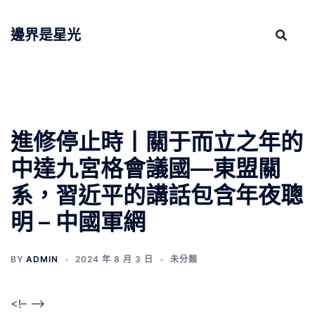
跳
至
邊界是星光
主
要
內
容
進修停止時丨關于而立之年的
中達九宮格會議國—東盟關
系，習近平的講話包含年夜聰
明 – 中國軍網
BY
ADMIN
2024 年 8 月 3 日
未分類
<!– –>