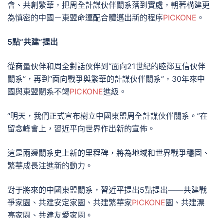
會、共創繁華，把周全計謀伙伴關系落到實處，朝著構建更
為慎密的中國－東盟命運配合體邁出新的程序
PICKONE
。
5點“共建”提出
從商量伙伴和周全對話伙伴到“面向21世紀的睦鄰互信伙伴
關系”，再到“面向戰爭與繁華的計謀伙伴關系”，30年來中
國與東盟關系不竭
PICKONE
進級。
“明天，我們正式宣布樹立中國東盟周全計謀伙伴關系。”在
留念峰會上，習近平向世界作出新的宣佈。
這是兩邊關系史上新的里程碑，將為地域和世界戰爭穩固、
繁華成長注進新的動力。
對于將來的中國東盟關系，習近平提出5點提出——共建戰
爭家園、共建安定家園、共建繁華家
PICKONE
園、共建漂
亮家園、共建友愛家園。