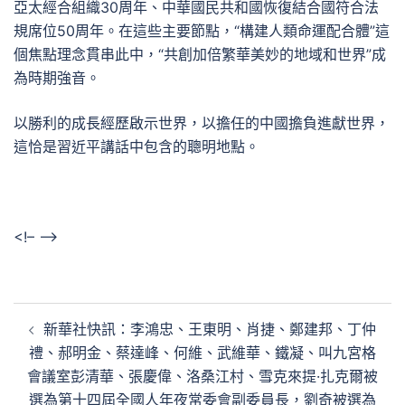
亞太經合組織30周年、中華國民共和國恢復結合國符合法
規席位50周年。在這些主要節點，“構建人類命運配合體”這
個焦點理念貫串此中，“共創加倍繁華美妙的地域和世界”成
為時期強音。
以勝利的成長經歷啟示世界，以擔任的中國擔負進獻世界，
這恰是習近平講話中包含的聰明地點。
<!– –>
文
新華社快訊：李鴻忠、王東明、肖捷、鄭建邦、丁仲
章
禮、郝明金、蔡達峰、何維、武維華、鐵凝、叫九宮格
導
會議室彭清華、張慶偉、洛桑江村、雪克來提·扎克爾被
覽
選為第十四屆全國人年夜常委會副委員長，劉奇被選為