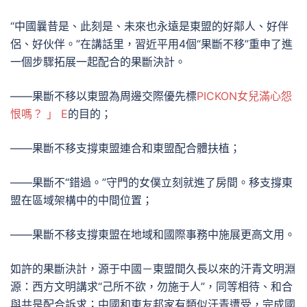
“中國曩昔是、此刻是、未來也永遠是東盟的好鄰人、好伴
侶、好伙伴。”在講話里，習近平用4個“果斷不移”重申了進
一個步驟拓展一起配合的果斷決計。
——果斷不移以東盟為周邊交際優先標
PICKON女兒滿心怨
恨嗎？ 」 E
的目的；
——果斷不移支撐東盟連合和東盟配合體扶植；
——果斷不“錯過。”守門的女僕立刻就進了房間。移支撐東
盟在區域架構中的中間位置；
——果斷不移支撐東盟在地域和國際事務中施展更高文用。
如許的果斷決計，源于中國－東盟間久長以來的汗青文明淵
源：西方文明講求“己所不欲，勿施于人”，同等相待、和合
與共是配合訴求；中國和東友邦家有類似汗青遭受，完成國