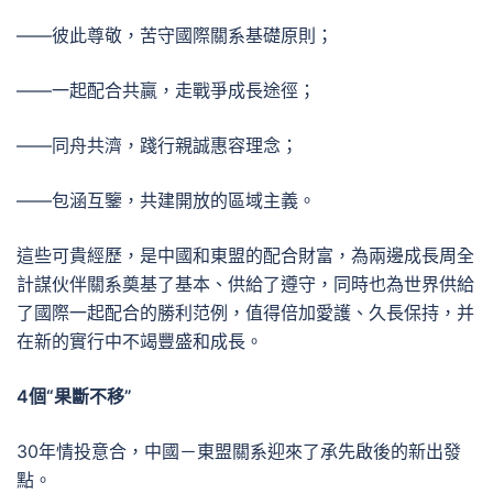
——彼此尊敬，苦守國際關系基礎原則；
——一起配合共贏，走戰爭成長途徑；
——同舟共濟，踐行親誠惠容理念；
——包涵互鑒，共建開放的區域主義。
這些可貴經歷，是中國和東盟的配合財富，為兩邊成長周全
計謀伙伴關系奠基了基本、供給了遵守，同時也為世界供給
了國際一起配合的勝利范例，值得倍加愛護、久長保持，并
在新的實行中不竭豐盛和成長。
4個“果斷不移”
30年情投意合，中國－東盟關系迎來了承先啟後的新出發
點。